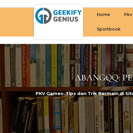
Skip
Home
Pkv
to
content
Sportbook
ABANGQQ: P
PKV Games: Tips dan Trik Bermain di Sit