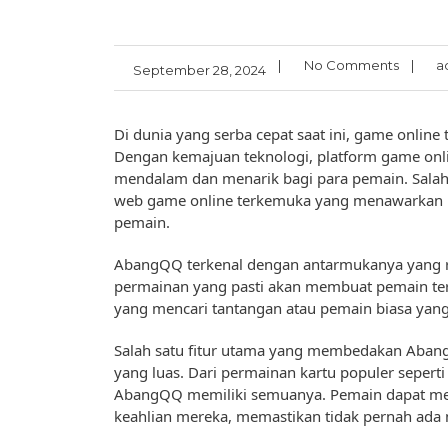
|
No Comments
|
a
September 28, 2024
Di dunia yang serba cepat saat ini, game online
Dengan kemajuan teknologi, platform game onl
mendalam dan menarik bagi para pemain. Salah 
web game online terkemuka yang menawarkan b
pemain.
AbangQQ terkenal dengan antarmukanya yang r
permainan yang pasti akan membuat pemain te
yang mencari tantangan atau pemain biasa yan
Salah satu fitur utama yang membedakan Abang
yang luas. Dari permainan kartu populer seper
AbangQQ memiliki semuanya. Pemain dapat memi
keahlian mereka, memastikan tidak pernah a