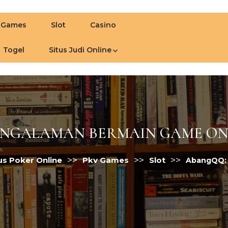
 Games
Slot
Casino
Togel
Situs Judi Online
ENGALAMAN BERMAIN GAME ONL
>>
>>
>>
us Poker Online
Pkv Games
Slot
AbangQQ: 