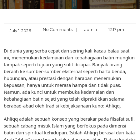
|
No Comments
|
admin
|
12:17 pm
July 1, 2026
Di dunia yang serba cepat dan sering kali kacau balau saat
ini, menemukan kedamaian dan kebahagiaan batin mungkin
tampak seperti tujuan yang sulit dicapai. Banyak orang
beralih ke sumber-sumber eksternal seperti harta benda,
hubungan, atau prestasi dengan harapan menemukan
kepuasan, hanya untuk merasa hampa dan tidak puas.
Namun, ada kunci untuk membuka kedamaian dan
kebahagiaan batin sejati yang telah dipraktikkan selama
berabad-abad oleh tradisi kebijaksanaan kuno: Ahliqq.
Ahliqq adalah sebuah konsep yang berakar pada filsafat sufi,
sebuah cabang mistik Islam yang berfokus pada dimensi
batin dan spiritual kehidupan. Istilah Ahliqq berasal dari kata
Arab “ahlaq” yang berarti etika atau moralitas. Dalam konteks