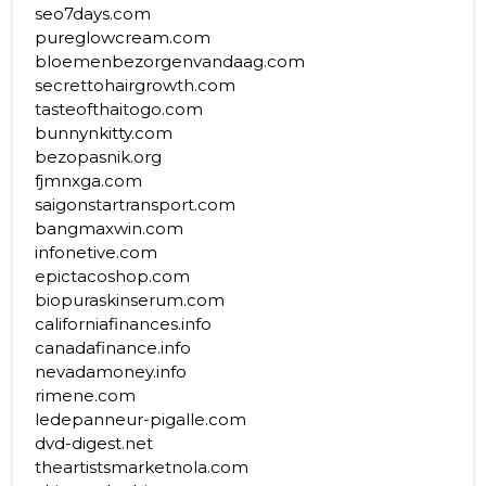
seo7days.com
pureglowcream.com
bloemenbezorgenvandaag.com
secrettohairgrowth.com
tasteofthaitogo.com
bunnynkitty.com
bezopasnik.org
fjmnxga.com
saigonstartransport.com
bangmaxwin.com
infonetive.com
epictacoshop.com
biopuraskinserum.com
californiafinances.info
canadafinance.info
nevadamoney.info
rimene.com
ledepanneur-pigalle.com
dvd-digest.net
theartistsmarketnola.com