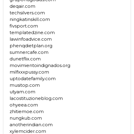
deqair.com
techsilvers.com
ningkatinskill.com
fivsport.com
templatedzine.com
lawinfoadvice.com
phenqdietplan.org
sumnercafe.com
dunetflix.com
movimientoindignados.org
milfxxxpussy.com
uptodatefamily.com
musitop.com
utyam.com
lacostituzioneblog.com
ohyeea.com
zhitiemoe.com
nungkub.com
anotherindian.com
xylemcider.com