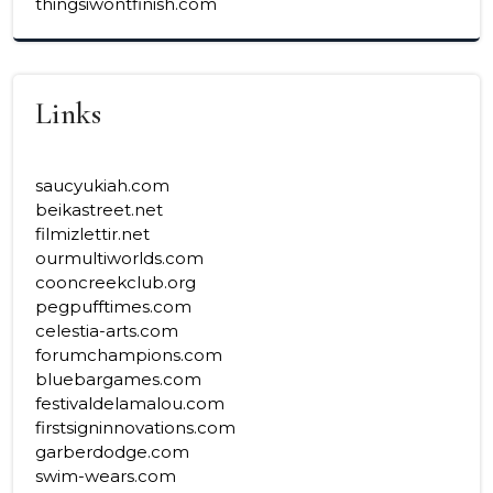
thingsiwontfinish.com
Links
saucyukiah.com
beikastreet.net
filmizlettir.net
ourmultiworlds.com
cooncreekclub.org
pegpufftimes.com
celestia-arts.com
forumchampions.com
bluebargames.com
festivaldelamalou.com
firstsigninnovations.com
garberdodge.com
swim-wears.com