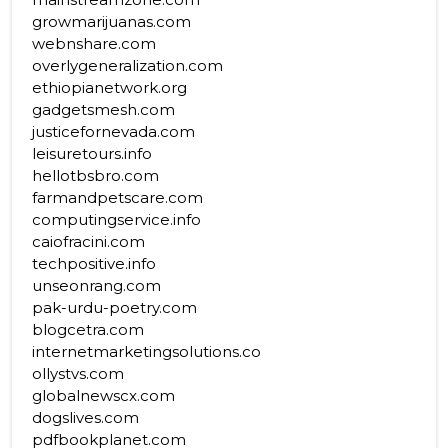
growmarijuanas.com
webnshare.com
overlygeneralization.com
ethiopianetwork.org
gadgetsmesh.com
justicefornevada.com
leisuretours.info
hellotbsbro.com
farmandpetscare.com
computingservice.info
caiofracini.com
techpositive.info
unseonrang.com
pak-urdu-poetry.com
blogcetra.com
internetmarketingsolutions.co
ollystvs.com
globalnewscx.com
dogslives.com
pdfbookplanet.com