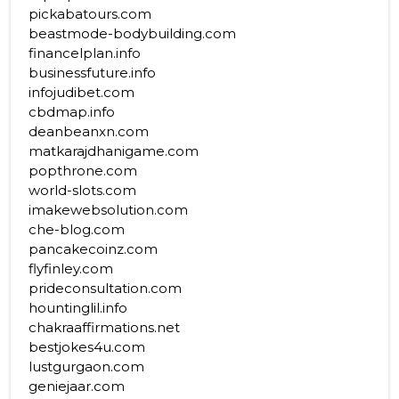
pickabatours.com
beastmode-bodybuilding.com
financelplan.info
businessfuture.info
infojudibet.com
cbdmap.info
deanbeanxn.com
matkarajdhanigame.com
popthrone.com
world-slots.com
imakewebsolution.com
che-blog.com
pancakecoinz.com
flyfinley.com
prideconsultation.com
hountinglil.info
chakraaffirmations.net
bestjokes4u.com
lustgurgaon.com
geniejaar.com