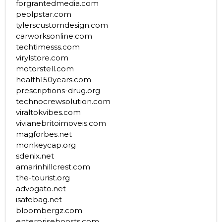
forgrantedmedia.com
peolpstar.com
tylerscustomdesign.com
carworksonline.com
techtimesss.com
virylstore.com
motorstell.com
health150years.com
prescriptions-drug.org
technocrewsolution.com
viraltokvibes.com
vivianebritoimoveis.com
magforbes.net
monkeycap.org
sdenix.net
amarinhillcrest.com
the-tourist.org
advogato.net
isafebag.net
bloombergz.com
enterpriseboosts.com