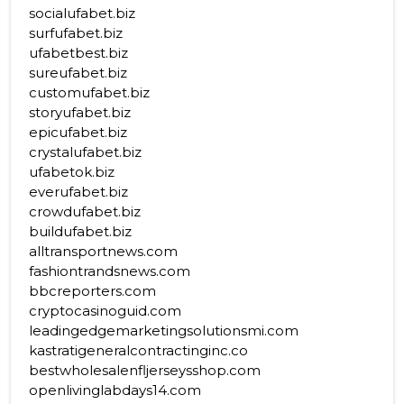
socialufabet.biz
surfufabet.biz
ufabetbest.biz
sureufabet.biz
customufabet.biz
storyufabet.biz
epicufabet.biz
crystalufabet.biz
ufabetok.biz
everufabet.biz
crowdufabet.biz
buildufabet.biz
alltransportnews.com
fashiontrandsnews.com
bbcreporters.com
cryptocasinoguid.com
leadingedgemarketingsolutionsmi.com
kastratigeneralcontractinginc.co
bestwholesalenfljerseysshop.com
openlivinglabdays14.com