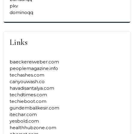
pkv
dominoqq
Links
baeckereiweber.com
peoplemagazine.info
techashes.com
canyouwash.co
havadisantalya.com
techdtimes.com
techieboot.com
gundembalikesir.com
itechar.com
yesbold.com
healthhubzone.com