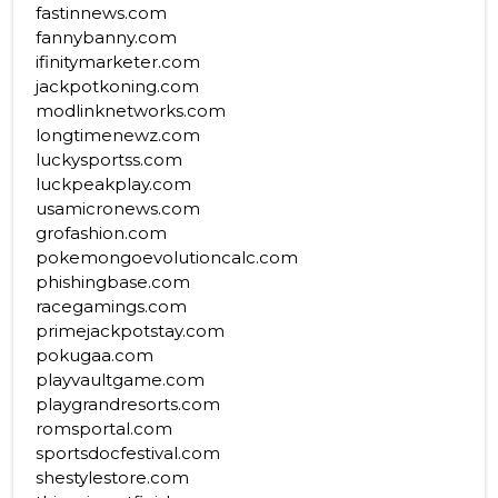
fastinnews.com
fannybanny.com
ifinitymarketer.com
jackpotkoning.com
modlinknetworks.com
longtimenewz.com
luckysportss.com
luckpeakplay.com
usamicronews.com
grofashion.com
pokemongoevolutioncalc.com
phishingbase.com
racegamings.com
primejackpotstay.com
pokugaa.com
playvaultgame.com
playgrandresorts.com
romsportal.com
sportsdocfestival.com
shestylestore.com