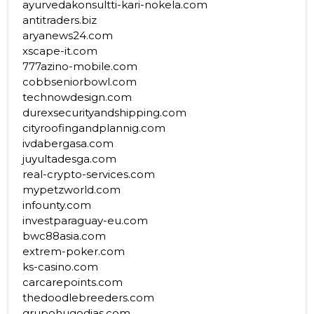
ayurvedakonsultti-kari-nokela.com
antitraders.biz
aryanews24.com
xscape-it.com
777azino-mobile.com
cobbseniorbowl.com
technowdesign.com
durexsecurityandshipping.com
cityroofingandplannig.com
ivdabergasa.com
juyultadesga.com
real-crypto-services.com
mypetzworld.com
infounty.com
investparaguay-eu.com
bwc88asia.com
extrem-poker.com
ks-casino.com
carcarepoints.com
thedoodlebreeders.com
grupohugodias.com