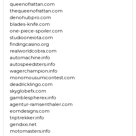
queenofrattan.com
thequeenofrattan.com
denohubpro.com
blades-knife.com
one-piece-spoiler.com
studiooneiota.com
findingcasino.org
realworldcobra.com
automachine.info
autospeedsters.info
wagerchampion.info
monomousumicontest.com
deadricklingo.com
skyglobefx.com
gamblespherex.info
agentur-ramsenthaler.com
eomdesigns.com
triptrekker.info
gendxxi.net
motomasters.info