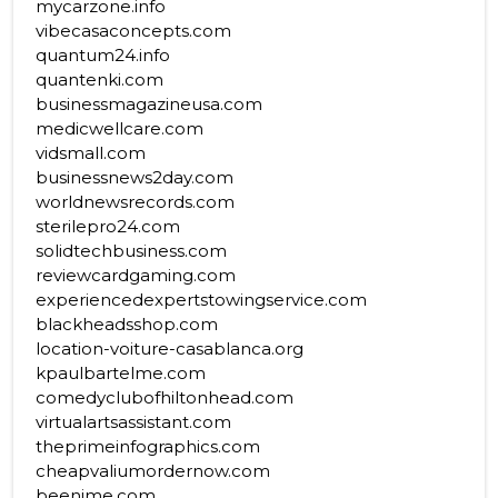
mycarzone.info
vibecasaconcepts.com
quantum24.info
quantenki.com
businessmagazineusa.com
medicwellcare.com
vidsmall.com
businessnews2day.com
worldnewsrecords.com
sterilepro24.com
solidtechbusiness.com
reviewcardgaming.com
experiencedexpertstowingservice.com
blackheadsshop.com
location-voiture-casablanca.org
kpaulbartelme.com
comedyclubofhiltonhead.com
virtualartsassistant.com
theprimeinfographics.com
cheapvaliumordernow.com
beenime.com