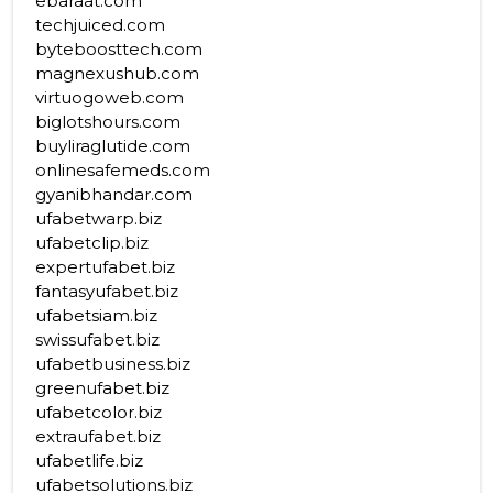
ebaraat.com
techjuiced.com
byteboosttech.com
magnexushub.com
virtuogoweb.com
biglotshours.com
buyliraglutide.com
onlinesafemeds.com
gyanibhandar.com
ufabetwarp.biz
ufabetclip.biz
expertufabet.biz
fantasyufabet.biz
ufabetsiam.biz
swissufabet.biz
ufabetbusiness.biz
greenufabet.biz
ufabetcolor.biz
extraufabet.biz
ufabetlife.biz
ufabetsolutions.biz