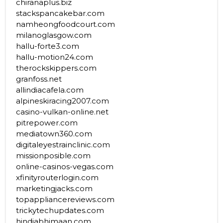
chiranaplus.biz
stackspancakebar.com
namheongfoodcourt.com
milanoglasgow.com
hallu-forte3.com
hallu-motion24.com
therockskippers.com
granfoss.net
allindiacafela.com
alpineskiracing2007.com
casino-vulkan-online.net
pitrepower.com
mediatown360.com
digitaleyestrainclinic.com
missionposible.com
online-casinos-vegas.com
xfinityrouterlogin.com
marketingjacks.com
topappliancereviews.com
trickytechupdates.com
hindiabhimaan.com