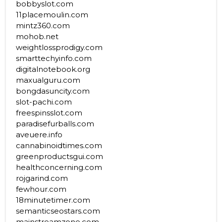
bobbyslot.com
11placemoulin.com
mintz360.com
mohob.net
weightlossprodigy.com
smarttechyinfo.com
digitalnotebook.org
maxualguru.com
bongdasuncity.com
slot-pachi.com
freespinsslot.com
paradisefurballs.com
aveuere.info
cannabinoidtimes.com
greenproductsgui.com
healthconcerning.com
rojgarind.com
fewhour.com
18minutetimer.com
semanticseostars.com
mainstreamzone.com