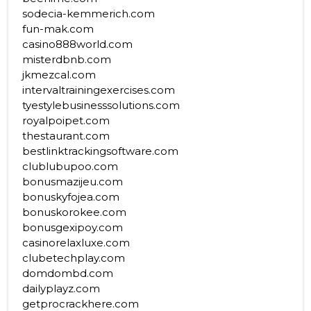
sodecia-kemmerich.com
fun-mak.com
casino888world.com
misterdbnb.com
jkmezcal.com
intervaltrainingexercises.com
tyestylebusinesssolutions.com
royalpoipet.com
thestaurant.com
bestlinktrackingsoftware.com
clublubupoo.com
bonusmazijeu.com
bonuskyfojea.com
bonuskorokee.com
bonusgexipoy.com
casinorelaxluxe.com
clubetechplay.com
domdombd.com
dailyplayz.com
getprocrackhere.com