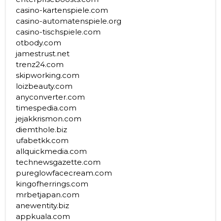
casino-kartenspiele.com
casino-automatenspiele.org
casino-tischspiele.com
otbody.com
jamestrust.net
trenz24.com
skipworking.com
loizbeauty.com
anyconverter.com
timespedia.com
jejakkrismon.com
diemthole.biz
ufabetkk.com
allquickmedia.com
technewsgazette.com
pureglowfacecream.com
kingofherrings.com
mrbetjapan.com
anewentity.biz
appkuala.com