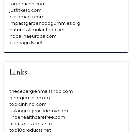
taniaetiago.com
juzfitketo.com
pasomaga.com
impactgardencbdgummies.org
naturesstimulantcbd.net
nopalinaeuropa.com
biomagnify.net
Links
thecedarglenmaltshop.com
georgemason.org
topicinhindi.com
uklanguageacademy.com
lindehealthcarefree.com
allbusinessjobs.info
top10products.net