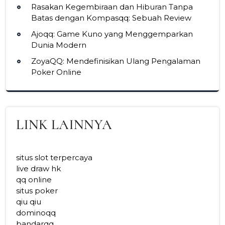
Rasakan Kegembiraan dan Hiburan Tanpa
Batas dengan Kompasqq: Sebuah Review
Ajoqq: Game Kuno yang Menggemparkan
Dunia Modern
ZoyaQQ: Mendefinisikan Ulang Pengalaman
Poker Online
LINK LAINNYA
situs slot terpercaya
live draw hk
qq online
situs poker
qiu qiu
dominoqq
bandarqq