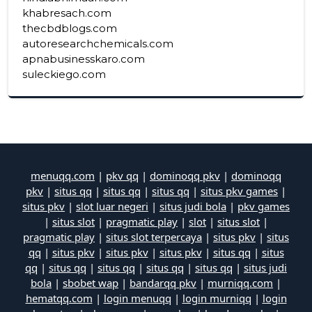
khabresach.com
thecbdblogs.com
autoresearchchemicals.com
apnabusinesskaro.com
suleckiego.com
menuqq.com
|
pkv qq
|
dominoqq pkv
|
dominoqq
pkv
|
situs qq
|
situs qq
|
situs qq
|
situs pkv games
|
situs pkv
|
slot luar negeri
|
situs judi bola
|
pkv games
|
situs slot
|
pragmatic play
|
slot
|
situs slot
|
pragmatic play
|
situs slot terpercaya
|
situs pkv
|
situs
qq
|
situs pkv
|
situs pkv
|
situs pkv
|
situs qq
|
situs
qq
|
situs qq
|
situs qq
|
situs qq
|
situs qq
|
situs judi
bola
|
sbobet wap
|
bandarqq pkv
|
murniqq.com
|
hematqq.com
|
login menuqq
|
login murniqq
|
login