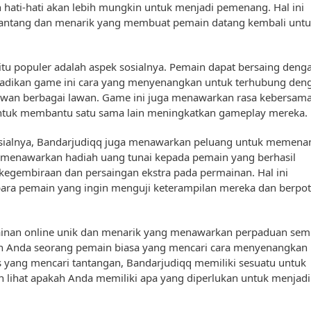
hati-hati akan lebih mungkin untuk menjadi pemenang. Hal ini
antang dan menarik yang membuat pemain datang kembali unt
tu populer adalah aspek sosialnya. Pemain dapat bersaing deng
njadikan game ini cara yang menyenangkan untuk terhubung den
awan berbagai lawan. Game ini juga menawarkan rasa kebersam
 untuk membantu satu sama lain meningkatkan gameplay mereka.
osialnya, Bandarjudiqq juga menawarkan peluang untuk memen
 menawarkan hadiah uang tunai kepada pemain yang berhasil
gembiraan dan persaingan ekstra pada permainan. Hal ini
para pemain yang ingin menguji keterampilan mereka dan berpot
mainan online unik dan menarik yang menawarkan perpaduan se
ah Anda seorang pemain biasa yang mencari cara menyenangkan
 yang mencari tantangan, Bandarjudiqq memiliki sesuatu untuk
 lihat apakah Anda memiliki apa yang diperlukan untuk menjad