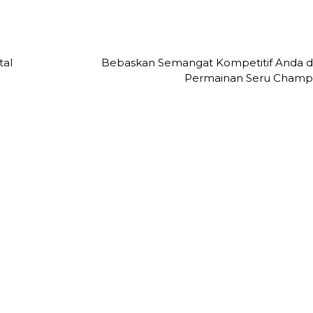
tal
Bebaskan Semangat Kompetitif Anda 
Permainan Seru Cham