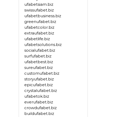
ufabetsiam.biz
swissufabet.biz
ufabetbusiness.biz
greenufabet.biz
ufabetcolor.biz
extraufabet.biz
ufabetlife.biz
ufabetsolutions.biz
socialufabet.biz
surfufabet.biz
ufabetbest.biz
sureufabet.biz
customufabet.biz
storyufabet.biz
epicufabet.biz
crystalufabet.biz
ufabetok.biz
everufabet.biz
crowdufabet.biz
buildufabet.biz