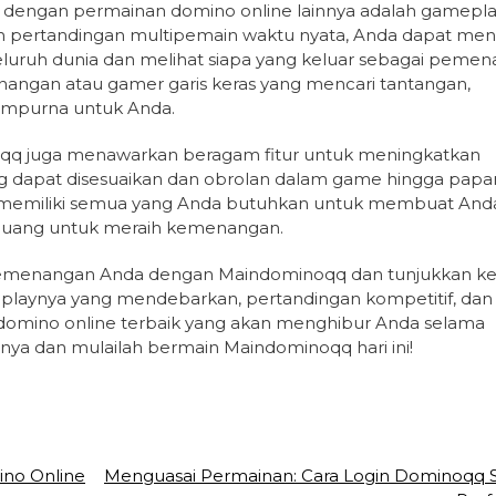
ngan permainan domino online lainnya adalah gamepl
 pertandingan multipemain waktu nyata, Anda dapat men
luruh dunia dan melihat siapa yang keluar sebagai pemen
nangan atau gamer garis keras yang mencari tantangan,
empurna untuk Anda.
oqq juga menawarkan beragam fitur untuk meningkatkan
g dapat disesuaikan dan obrolan dalam game hingga papa
 memiliki semua yang Anda butuhkan untuk membuat And
berjuang untuk meraih kemenangan.
 kemenangan Anda dengan Maindominoqq dan tunjukkan k
laynya yang mendebarkan, pertandingan kompetitif, dan f
domino online terbaik yang akan menghibur Anda selama
ya dan mulailah bermain Maindominoqq hari ini!
no Online
Menguasai Permainan: Cara Login Dominoqq S