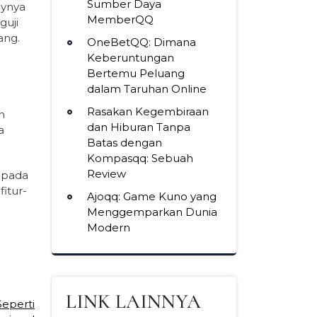
Sumber Daya
aynya
MemberQQ
guji
ang.
OneBetQQ: Dimana
Keberuntungan
Bertemu Peluang
dalam Taruhan Online
Rasakan Kegembiraan
n
dan Hiburan Tanpa
a
Batas dengan
Kompasqq: Sebuah
Review
epada
itur-
Ajoqq: Game Kuno yang
Menggemparkan Dunia
Modern
LINK LAINNYA
eperti