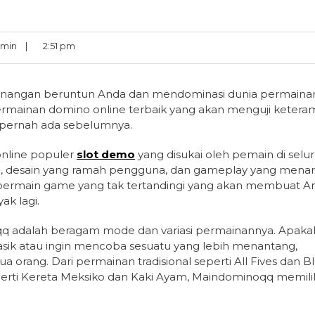
min
|
2:51 pm
nangan beruntun Anda dan mendominasi dunia permaina
rmainan domino online terbaik yang akan menguji ketera
 pernah ada sebelumnya.
nline populer
slot demo
yang disukai oleh pemain di selu
, desain yang ramah pengguna, dan gameplay yang menari
rmain game yang tak tertandingi yang akan membuat A
k lagi.
oqq adalah beragam mode dan variasi permainannya. Apaka
sik atau ingin mencoba sesuatu yang lebih menantang,
orang. Dari permainan tradisional seperti All Fives dan B
eperti Kereta Meksiko dan Kaki Ayam, Maindominoqq memili