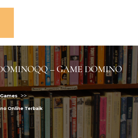
DOMINOQQ – GAME DOMINO
>>
 Games
o Online Terbaik