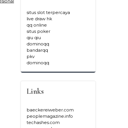
esional
situs slot terpercaya
live draw hk
qq online
situs poker
qiu qiu
dominoqq
bandarqq
pkv
dominoqq
Links
baeckereiweber.com
peoplemagazine.info
techashes.com