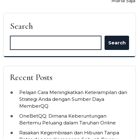
Mana Saja
Search
Search
Recent Posts
Pelajari Cara Meningkatkan Keterampilan dan
Strategi Anda dengan Sumber Daya
MemberQQ
OneBetQQ: Dimana Keberuntungan
Bertemu Peluang dalam Taruhan Online
Rasakan Kegembiraan dan Hiburan Tanpa