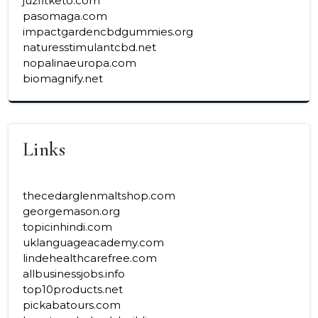
juzfitketo.com
pasomaga.com
impactgardencbdgummies.org
naturesstimulantcbd.net
nopalinaeuropa.com
biomagnify.net
Links
thecedarglenmaltshop.com
georgemason.org
topicinhindi.com
uklanguageacademy.com
lindehealthcarefree.com
allbusinessjobs.info
top10products.net
pickabatours.com