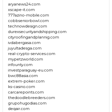
aryanews24.com
xscape-it.com
777azino-mobile.com
cobbseniorbowl.com
technowdesign.com
durexsecurityandshipping.com
cityroofingandplannig.com
ivdabergasa.com
juyultadesga.com
real-crypto-services.com
mypetzworld.com
infounty.com
investparaguay-eu.com
bwc88asia.com
extrem-poker.com
ks-casino.com
carcarepoints.com
thedoodlebreeders.com
grupohugodias.com
deqair.com