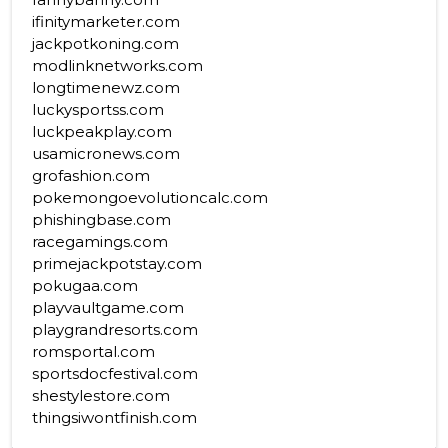
ifinitymarketer.com
jackpotkoning.com
modlinknetworks.com
longtimenewz.com
luckysportss.com
luckpeakplay.com
usamicronews.com
grofashion.com
pokemongoevolutioncalc.com
phishingbase.com
racegamings.com
primejackpotstay.com
pokugaa.com
playvaultgame.com
playgrandresorts.com
romsportal.com
sportsdocfestival.com
shestylestore.com
thingsiwontfinish.com