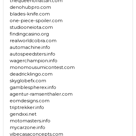
thequeenofrattan.com
denohubpro.com
blades-knife.com
one-piece-spoiler.com
studiooneiota.com
findingcasino.org
realworldcobra.com
automachine.info
autospeedsters.info
wagerchampion.info
monomousumicontest.com
deadricklingo.com
skyglobefx.com
gamblespherex.info
agentur-ramsenthaler.com
eomdesigns.com
triptrekker.info
gendxxi.net
motomasters.info
mycarzone.info
vibecasaconcepts.com