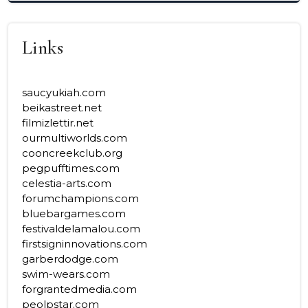
Links
saucyukiah.com
beikastreet.net
filmizlettir.net
ourmultiworlds.com
cooncreekclub.org
pegpufftimes.com
celestia-arts.com
forumchampions.com
bluebargames.com
festivaldelamalou.com
firstsigninnovations.com
garberdodge.com
swim-wears.com
forgrantedmedia.com
peolpstar.com