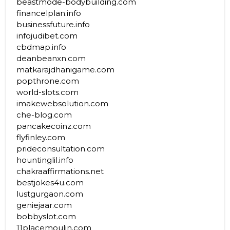
beastmode-bodybuilding.com
financelplan.info
businessfuture.info
infojudibet.com
cbdmap.info
deanbeanxn.com
matkarajdhanigame.com
popthrone.com
world-slots.com
imakewebsolution.com
che-blog.com
pancakecoinz.com
flyfinley.com
prideconsultation.com
hountinglil.info
chakraaffirmations.net
bestjokes4u.com
lustgurgaon.com
geniejaar.com
bobbyslot.com
11placemoulin.com