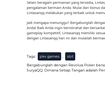
Selain beragam permainan yang tersedia, Linta
pengalaman bermain Anda. Mulai dari bonus da
Lintasanqq melakukan yang terbaik untuk mem
Jadi mengapa menunggu? Bergabunglah dengan k
Anda! Baik Anda ingin beristirahat dan bersant
gameplay kompetitif, Lintasanqq memiliki sesu
dengan Lintasanqq hari ini dan mulailah bermai
Tags:
pkv games
,
slot
Post
Bergabunglah dengan Revolusi Poker ber
SuryaQQ: Dimana Setiap Tangan adalah P
navigation