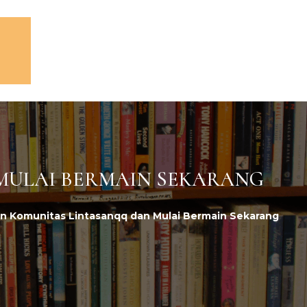
MULAI BERMAIN SEKARANG
 Komunitas Lintasanqq dan Mulai Bermain Sekarang