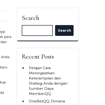
Search
Search
qq!
ti para
 dan
Recent Posts
k Anda
 baru
Pelajari Cara
Meningkatkan
Keterampilan dan
ukup
Strategi Anda dengan
Sumber Daya
ada
MemberQQ
OneBetQQ: Dimana