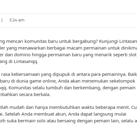
|
3:24 am
g mencari komunitas baru untuk bergabung? Kunjungi Lintasan
uler yang menawarkan berbagai macam permainan untuk dinikma
ker dan domino hingga permainan baru yang menarik seperti slot
ang di Lintasanqq.
ah rasa kebersamaan yang dipupuk di antara para pemainnya. Bai
baru di dunia game online, Anda akan menemukan sekelompok
qq. Komunitas selalu tumbuh dan berkembang, dengan pemain
mbahkan secara berkala.
atlah mudah dan hanya membutuhkan waktu beberapa menit. C
ai. Setelah Anda membuat akun, Anda dapat langsung mulai
h suka bermain solo atau bersaing dengan pemain lain, selalu 