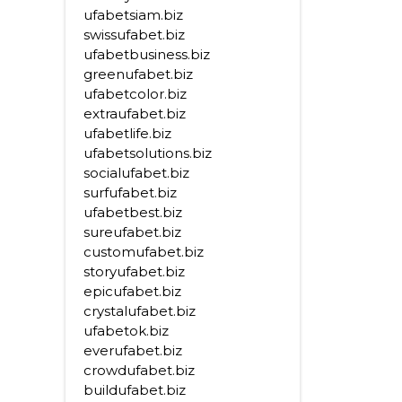
ufabetsiam.biz
swissufabet.biz
ufabetbusiness.biz
greenufabet.biz
ufabetcolor.biz
extraufabet.biz
ufabetlife.biz
ufabetsolutions.biz
socialufabet.biz
surfufabet.biz
ufabetbest.biz
sureufabet.biz
customufabet.biz
storyufabet.biz
epicufabet.biz
crystalufabet.biz
ufabetok.biz
everufabet.biz
crowdufabet.biz
buildufabet.biz