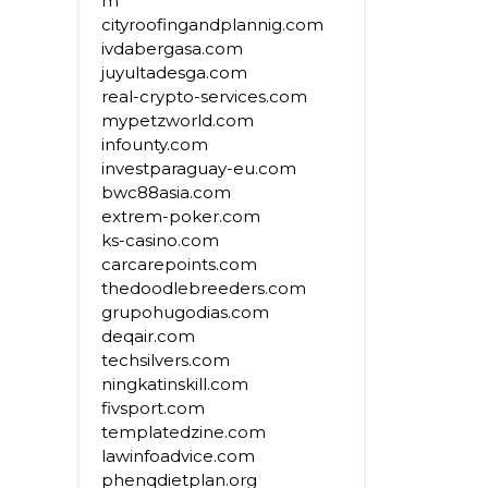
m
cityroofingandplannig.com
ivdabergasa.com
juyultadesga.com
real-crypto-services.com
mypetzworld.com
infounty.com
investparaguay-eu.com
bwc88asia.com
extrem-poker.com
ks-casino.com
carcarepoints.com
thedoodlebreeders.com
grupohugodias.com
deqair.com
techsilvers.com
ningkatinskill.com
fivsport.com
templatedzine.com
lawinfoadvice.com
phenqdietplan.org