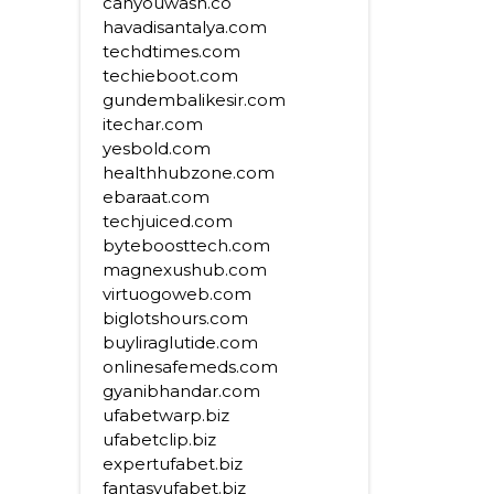
canyouwash.co
havadisantalya.com
techdtimes.com
techieboot.com
gundembalikesir.com
itechar.com
yesbold.com
healthhubzone.com
ebaraat.com
techjuiced.com
byteboosttech.com
magnexushub.com
virtuogoweb.com
biglotshours.com
buyliraglutide.com
onlinesafemeds.com
gyanibhandar.com
ufabetwarp.biz
ufabetclip.biz
expertufabet.biz
fantasyufabet.biz