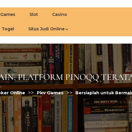
 Games
Slot
Casino
Togel
Situs Judi Online
IN: PLATFORM PINOQQ TERATA
>>
>>
oker Online
Pkv Games
Bersiaplah untuk Bermain