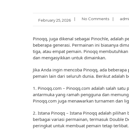
|
No Comments
|
admi
February 25, 2026
Pinoqq, juga dikenal sebagai Pinochle, adalah 
beberapa generasi. Permainan ini biasanya di
tiga, atau empat pemain. Pinoqq membutuhkan 
dan mengasyikkan untuk dimainkan.
Jika Anda ingin mencoba Pinoqq, ada beberapa
pemain lain dari seluruh dunia. Berikut adalah b
1. Pinoqq.com – Pinoqq.com adalah salah satu p
antarmuka yang ramah pengguna dan memungkin
Pinoqq.com juga menawarkan turnamen dan liga
2. Istana Pinoqq – Istana Pinoqq adalah pilihan
berbagai variasi permainan, termasuk Double D
peringkat untuk membuat pemain tetap terlibat.