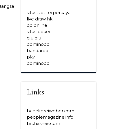
Bangsa
situs slot terpercaya
live draw hk
qq online
situs poker
qiu qiu
dominoqq
bandarqq
pkv
dominoqq
Links
baeckereiweber.com
peoplemagazine.info
techashes.com