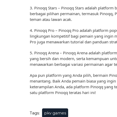
3. Pinoqq Stars – Pinoqq Stars adalah platform 
berbagai pilihan permainan, termasuk Pinoqq,
teman atau lawan acak.
4. Pinoqq Pro – Pinoqq Pro adalah platform pop
lingkungan kompetitif bagi pemain yang ingin 
Pro juga menawarkan tutorial dan panduan st
5. Pinoqq Arena – Pinoqq Arena adalah platfor
yang bersih dan modern, serta kemampuan untu
menawarkan berbagai variasi permainan agar te
Apa pun platform yang Anda pilih, bermain Pi
menantang. Baik Anda pemain biasa yang ingin
keterampilan Anda, ada platform Pinoqq yang te
satu platform Pinoqq teratas hari ini!
Tags:
pkv games