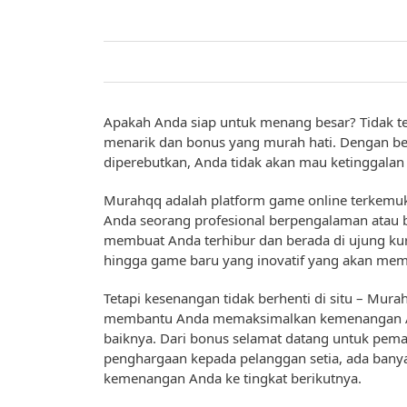
|
No Comments
|
admi
September 24, 2025
Apakah Anda siap untuk menang besar? Tidak ter
menarik dan bonus yang murah hati. Dengan be
diperebutkan, Anda tidak akan mau ketinggal
Murahqq adalah platform game online terkemuk
Anda seorang profesional berpengalaman atau
membuat Anda terhibur dan berada di ujung kursi 
hingga game baru yang inovatif yang akan mem
Tetapi kesenangan tidak berhenti di situ – Mu
membantu Anda memaksimalkan kemenangan An
baiknya. Dari bonus selamat datang untuk pem
penghargaan kepada pelanggan setia, ada ban
kemenangan Anda ke tingkat berikutnya.