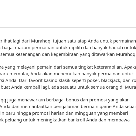
n
|
8:53 pm
lihat lagi dari Murahqq, tujuan satu atap Anda untuk permaina
rbagai macam permainan untuk dipilih dan banyak hadiah untu
an semua kesenangan dan kegembiraan yang ditawarkan Murahqq
a yang melayani pemain dari semua tingkat keterampilan. Apak
 baru memulai, Anda akan menemukan banyak permainan untuk
Anda. Dari favorit kasino klasik seperti poker, blackjack, dan ro
buat Anda kembali lagi, ada sesuatu untuk semua orang di Mur
rahqq juga menawarkan berbagai bonus dan promosi yang akan
da dan memanfaatkan pengalaman bermain game Anda sebaik
ain baru hingga promosi harian dan mingguan yang memberi
yak peluang untuk meningkatkan bankroll Anda dan membawa