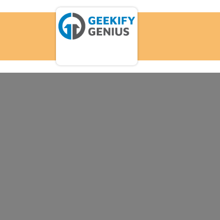
Skip
Home
Pkv 
to
content
Sportbook
BERSIAPLAH UNTUK MEN
PKV Games: Tips dan Trik Bermain di Situs Pok