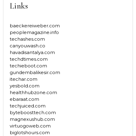
Links
baeckereiweber.com
peoplemagazine.info
techashes.com
canyouwash.co
havadisantalya.com
techdtimes.com
techieboot.com
gundembalikesir.com
itechar.com
yesbold.com
healthhubzone.com
ebaraat.com
techjuiced.com
byteboosttech.com
magnexushub.com
virtuogoweb.com
biglotshours.com