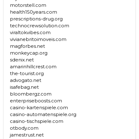
motorstell.com
health150years.com
prescriptions-drug.org
technocrewsolution.com
viraltokvibes.com
vivianebritoimoveis.com
magforbes.net
monkeycap.org
sdenix.net
amarinhillcrest.com
the-tourist.org
advogato.net
isafebag.net
bloombergz.com
enterpriseboosts.com
casino-kartenspiele.com
casino-automatenspiele.org
casino-tischspiele.com
otbody.com
jamestrust.net