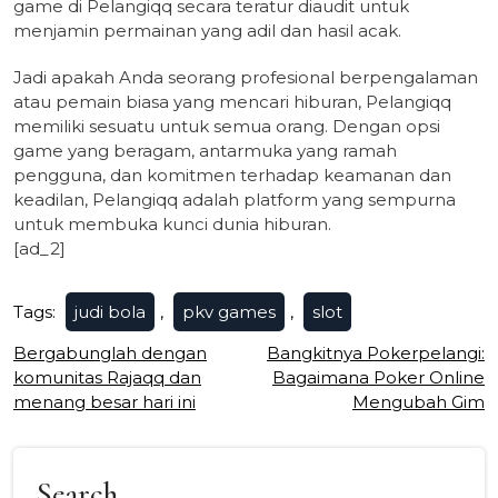
game di Pelangiqq secara teratur diaudit untuk
menjamin permainan yang adil dan hasil acak.
Jadi apakah Anda seorang profesional berpengalaman
atau pemain biasa yang mencari hiburan, Pelangiqq
memiliki sesuatu untuk semua orang. Dengan opsi
game yang beragam, antarmuka yang ramah
pengguna, dan komitmen terhadap keamanan dan
keadilan, Pelangiqq adalah platform yang sempurna
untuk membuka kunci dunia hiburan.
[ad_2]
Tags:
judi bola
,
pkv games
,
slot
Post
Bergabunglah dengan
Bangkitnya Pokerpelangi:
komunitas Rajaqq dan
Bagaimana Poker Online
navigation
menang besar hari ini
Mengubah Gim
Search