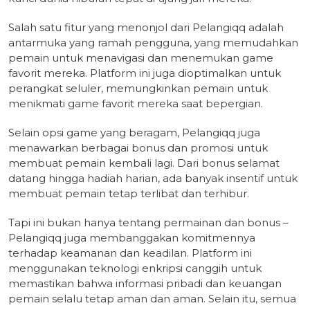
Salah satu fitur yang menonjol dari Pelangiqq adalah
antarmuka yang ramah pengguna, yang memudahkan
pemain untuk menavigasi dan menemukan game
favorit mereka. Platform ini juga dioptimalkan untuk
perangkat seluler, memungkinkan pemain untuk
menikmati game favorit mereka saat bepergian.
Selain opsi game yang beragam, Pelangiqq juga
menawarkan berbagai bonus dan promosi untuk
membuat pemain kembali lagi. Dari bonus selamat
datang hingga hadiah harian, ada banyak insentif untuk
membuat pemain tetap terlibat dan terhibur.
Tapi ini bukan hanya tentang permainan dan bonus –
Pelangiqq juga membanggakan komitmennya
terhadap keamanan dan keadilan. Platform ini
menggunakan teknologi enkripsi canggih untuk
memastikan bahwa informasi pribadi dan keuangan
pemain selalu tetap aman dan aman. Selain itu, semua