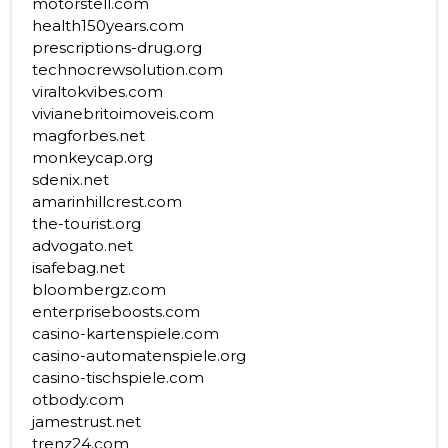
motorstell.com
health150years.com
prescriptions-drug.org
technocrewsolution.com
viraltokvibes.com
vivianebritoimoveis.com
magforbes.net
monkeycap.org
sdenix.net
amarinhillcrest.com
the-tourist.org
advogato.net
isafebag.net
bloombergz.com
enterpriseboosts.com
casino-kartenspiele.com
casino-automatenspiele.org
casino-tischspiele.com
otbody.com
jamestrust.net
trenz24.com