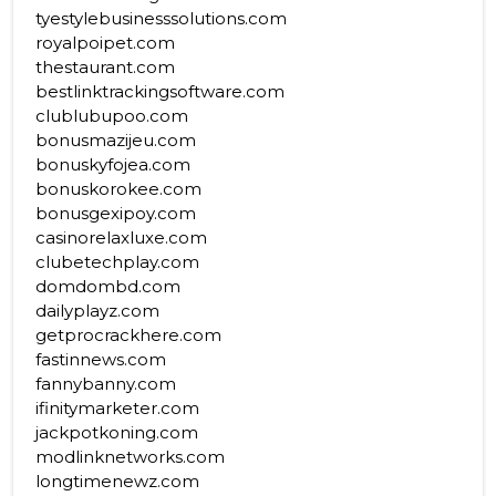
tyestylebusinesssolutions.com
royalpoipet.com
thestaurant.com
bestlinktrackingsoftware.com
clublubupoo.com
bonusmazijeu.com
bonuskyfojea.com
bonuskorokee.com
bonusgexipoy.com
casinorelaxluxe.com
clubetechplay.com
domdombd.com
dailyplayz.com
getprocrackhere.com
fastinnews.com
fannybanny.com
ifinitymarketer.com
jackpotkoning.com
modlinknetworks.com
longtimenewz.com