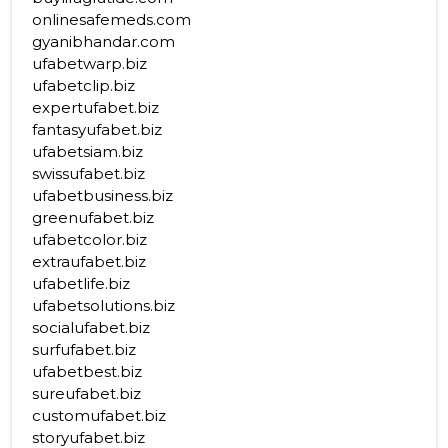
onlinesafemeds.com
gyanibhandar.com
ufabetwarp.biz
ufabetclip.biz
expertufabet.biz
fantasyufabet.biz
ufabetsiam.biz
swissufabet.biz
ufabetbusiness.biz
greenufabet.biz
ufabetcolor.biz
extraufabet.biz
ufabetlife.biz
ufabetsolutions.biz
socialufabet.biz
surfufabet.biz
ufabetbest.biz
sureufabet.biz
customufabet.biz
storyufabet.biz