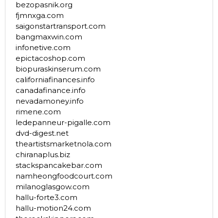
bezopasnik.org
fjmnxga.com
saigonstartransport.com
bangmaxwin.com
infonetive.com
epictacoshop.com
biopuraskinserum.com
californiafinances.info
canadafinance.info
nevadamoney.info
rimene.com
ledepanneur-pigalle.com
dvd-digest.net
theartistsmarketnola.com
chiranaplus.biz
stackspancakebar.com
namheongfoodcourt.com
milanoglasgow.com
hallu-forte3.com
hallu-motion24.com