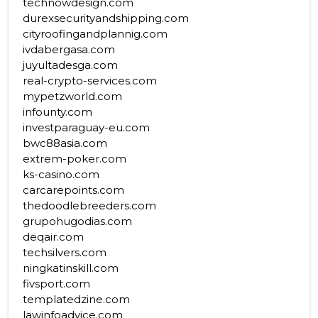
technowdesign.com
durexsecurityandshipping.com
cityroofingandplannig.com
ivdabergasa.com
juyultadesga.com
real-crypto-services.com
mypetzworld.com
infounty.com
investparaguay-eu.com
bwc88asia.com
extrem-poker.com
ks-casino.com
carcarepoints.com
thedoodlebreeders.com
grupohugodias.com
deqair.com
techsilvers.com
ningkatinskill.com
fivsport.com
templatedzine.com
lawinfoadvice.com