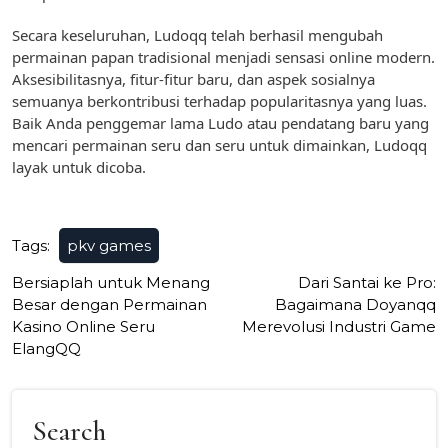
Secara keseluruhan, Ludoqq telah berhasil mengubah
permainan papan tradisional menjadi sensasi online modern.
Aksesibilitasnya, fitur-fitur baru, dan aspek sosialnya
semuanya berkontribusi terhadap popularitasnya yang luas.
Baik Anda penggemar lama Ludo atau pendatang baru yang
mencari permainan seru dan seru untuk dimainkan, Ludoqq
layak untuk dicoba.
Tags:
pkv games
Post
Bersiaplah untuk Menang
Dari Santai ke Pro:
Besar dengan Permainan
Bagaimana Doyanqq
navigation
Kasino Online Seru
Merevolusi Industri Game
ElangQQ
Search