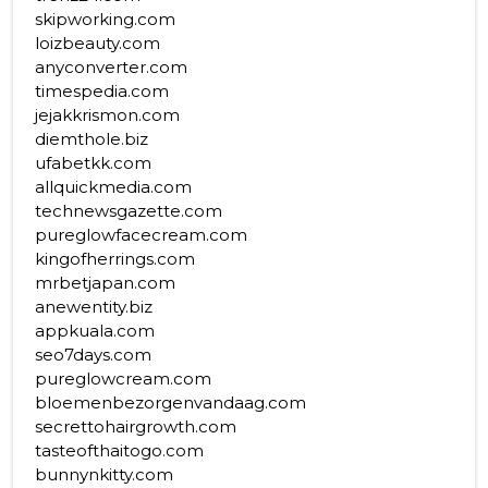
skipworking.com
loizbeauty.com
anyconverter.com
timespedia.com
jejakkrismon.com
diemthole.biz
ufabetkk.com
allquickmedia.com
technewsgazette.com
pureglowfacecream.com
kingofherrings.com
mrbetjapan.com
anewentity.biz
appkuala.com
seo7days.com
pureglowcream.com
bloemenbezorgenvandaag.com
secrettohairgrowth.com
tasteofthaitogo.com
bunnynkitty.com