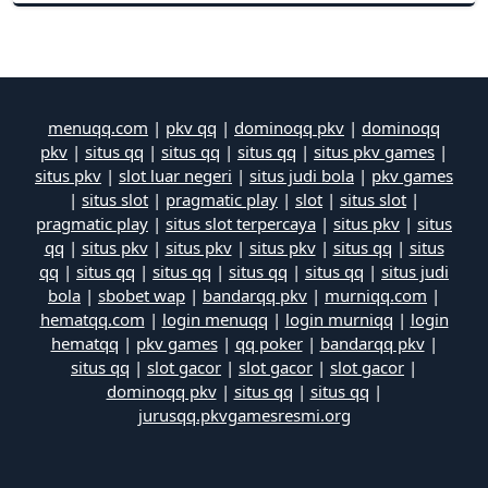
menuqq.com
|
pkv qq
|
dominoqq pkv
|
dominoqq
pkv
|
situs qq
|
situs qq
|
situs qq
|
situs pkv games
|
situs pkv
|
slot luar negeri
|
situs judi bola
|
pkv games
|
situs slot
|
pragmatic play
|
slot
|
situs slot
|
pragmatic play
|
situs slot terpercaya
|
situs pkv
|
situs
qq
|
situs pkv
|
situs pkv
|
situs pkv
|
situs qq
|
situs
qq
|
situs qq
|
situs qq
|
situs qq
|
situs qq
|
situs judi
bola
|
sbobet wap
|
bandarqq pkv
|
murniqq.com
|
hematqq.com
|
login menuqq
|
login murniqq
|
login
hematqq
|
pkv games
|
qq poker
|
bandarqq pkv
|
situs qq
|
slot gacor
|
slot gacor
|
slot gacor
|
dominoqq pkv
|
situs qq
|
situs qq
|
jurusqq.pkvgamesresmi.org