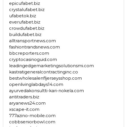
epicufabet.biz
crystalufabet.biz
ufabetok.biz
everufabet.biz
crowdufabet.biz
buildufabet.biz
alltransportnews.com
fashiontrandsnews.com
bbcreporters.com
cryptocasinoguid.com
leadingedgemarketingsolutionsmi.com
kastratigeneralcontractinginc.co
bestwholesalenfljerseysshop.com
openlivinglabdays14.com
ayurvedakonsultti-kari-nokela.com
antitraders.biz
aryanews24.com
xscape-it.com
777azino-mobile.com
cobbseniorbowl.com