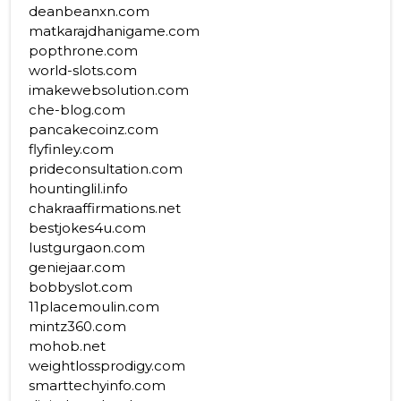
deanbeanxn.com
matkarajdhanigame.com
popthrone.com
world-slots.com
imakewebsolution.com
che-blog.com
pancakecoinz.com
flyfinley.com
prideconsultation.com
hountinglil.info
chakraaffirmations.net
bestjokes4u.com
lustgurgaon.com
geniejaar.com
bobbyslot.com
11placemoulin.com
mintz360.com
mohob.net
weightlossprodigy.com
smarttechyinfo.com