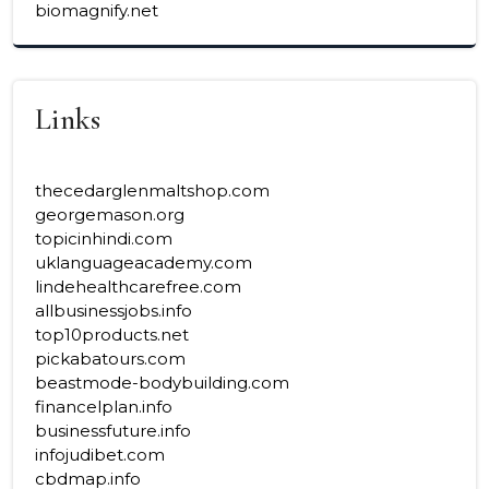
biomagnify.net
Links
thecedarglenmaltshop.com
georgemason.org
topicinhindi.com
uklanguageacademy.com
lindehealthcarefree.com
allbusinessjobs.info
top10products.net
pickabatours.com
beastmode-bodybuilding.com
financelplan.info
businessfuture.info
infojudibet.com
cbdmap.info