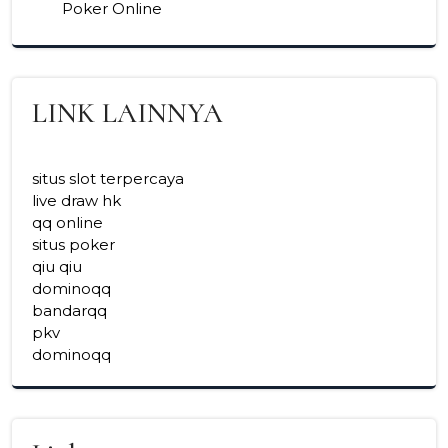
Poker Online
LINK LAINNYA
situs slot terpercaya
live draw hk
qq online
situs poker
qiu qiu
dominoqq
bandarqq
pkv
dominoqq