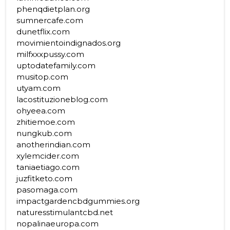
phenqdietplan.org
sumnercafe.com
dunetflix.com
movimientoindignados.org
milfxxxpussy.com
uptodatefamily.com
musitop.com
utyam.com
lacostituzioneblog.com
ohyeea.com
zhitiemoe.com
nungkub.com
anotherindian.com
xylemcider.com
taniaetiago.com
juzfitketo.com
pasomaga.com
impactgardencbdgummies.org
naturesstimulantcbd.net
nopalinaeuropa.com