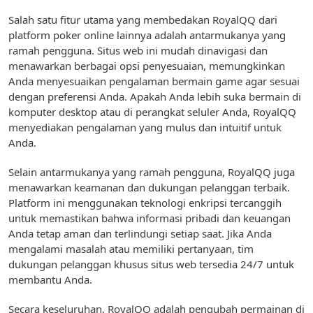
Salah satu fitur utama yang membedakan RoyalQQ dari
platform poker online lainnya adalah antarmukanya yang
ramah pengguna. Situs web ini mudah dinavigasi dan
menawarkan berbagai opsi penyesuaian, memungkinkan
Anda menyesuaikan pengalaman bermain game agar sesuai
dengan preferensi Anda. Apakah Anda lebih suka bermain di
komputer desktop atau di perangkat seluler Anda, RoyalQQ
menyediakan pengalaman yang mulus dan intuitif untuk
Anda.
Selain antarmukanya yang ramah pengguna, RoyalQQ juga
menawarkan keamanan dan dukungan pelanggan terbaik.
Platform ini menggunakan teknologi enkripsi tercanggih
untuk memastikan bahwa informasi pribadi dan keuangan
Anda tetap aman dan terlindungi setiap saat. Jika Anda
mengalami masalah atau memiliki pertanyaan, tim
dukungan pelanggan khusus situs web tersedia 24/7 untuk
membantu Anda.
Secara keseluruhan, RoyalQQ adalah pengubah permainan di