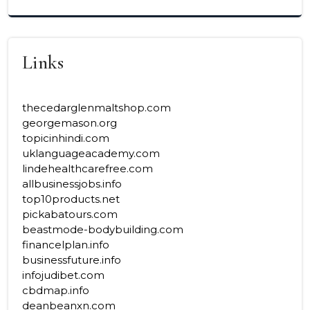
Links
thecedarglenmaltshop.com
georgemason.org
topicinhindi.com
uklanguageacademy.com
lindehealthcarefree.com
allbusinessjobs.info
top10products.net
pickabatours.com
beastmode-bodybuilding.com
financelplan.info
businessfuture.info
infojudibet.com
cbdmap.info
deanbeanxn.com