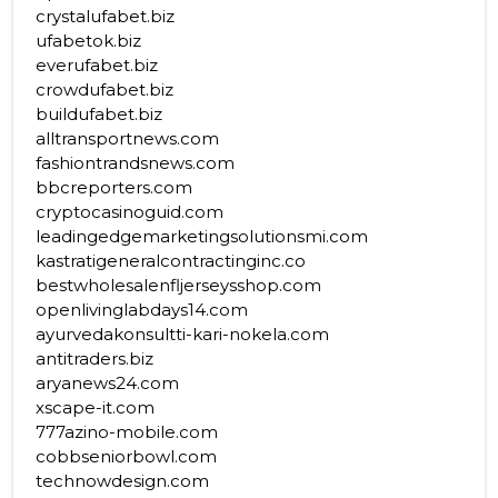
crystalufabet.biz
ufabetok.biz
everufabet.biz
crowdufabet.biz
buildufabet.biz
alltransportnews.com
fashiontrandsnews.com
bbcreporters.com
cryptocasinoguid.com
leadingedgemarketingsolutionsmi.com
kastratigeneralcontractinginc.co
bestwholesalenfljerseysshop.com
openlivinglabdays14.com
ayurvedakonsultti-kari-nokela.com
antitraders.biz
aryanews24.com
xscape-it.com
777azino-mobile.com
cobbseniorbowl.com
technowdesign.com