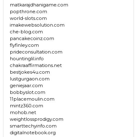
matkarajdhanigame.com
popthrone.com
world-slots.com
imakewebsolution.com
che-blog.com
pancakecoinz.com
flyfinley.com
prideconsultation.com
hountinglil.info
chakraaffirmations.net
bestjokes4u.com
lustgurgaon.com
geniejaar.com
bobbyslot.com
11placemoulin.com
mintz360.com
mohob.net
weightlossprodigy.com
smarttechyinfo.com
digitalnotebook.org