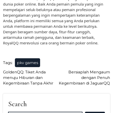
dunia poker online. Baik Anda pemain pemula yang ingin
mempelajari seluk-beluknya atau pemain profesional
berpengalaman yang ingin mempertajam keterampilan
Anda, platform ini memiliki semua yang Anda perlukan
untuk membawa permainan Anda ke level berikutnya.
Dengan beragam sumber daya, fitur-fitur canggih,
antarmuka ramah pengguna, dan keamanan terbaik,
RoyalQQ merevolusi cara orang bermain poker online.
Tags:
pkv games
Post
GoldenQQ: Tiket Anda
Bersiaplah Mengaum
menuju Hiburan dan
dengan Penuh
navigation
Kegembiraan Tanpa Akhir
Kegembiraan di JaguarQQ
Search