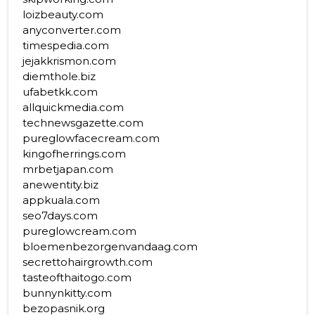
loizbeauty.com
anyconverter.com
timespedia.com
jejakkrismon.com
diemthole.biz
ufabetkk.com
allquickmedia.com
technewsgazette.com
pureglowfacecream.com
kingofherrings.com
mrbetjapan.com
anewentity.biz
appkuala.com
seo7days.com
pureglowcream.com
bloemenbezorgenvandaag.com
secrettohairgrowth.com
tasteofthaitogo.com
bunnynkitty.com
bezopasnik.org