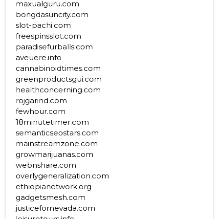
maxualguru.com
bongdasuncity.com
slot-pachi.com
freespinsslot.com
paradisefurballs.com
aveuere.info
cannabinoidtimes.com
greenproductsgui.com
healthconcerning.com
rojgarind.com
fewhour.com
18minutetimer.com
semanticseostars.com
mainstreamzone.com
growmarijuanas.com
webnshare.com
overlygeneralization.com
ethiopianetwork.org
gadgetsmesh.com
justicefornevada.com
leisuretours.info