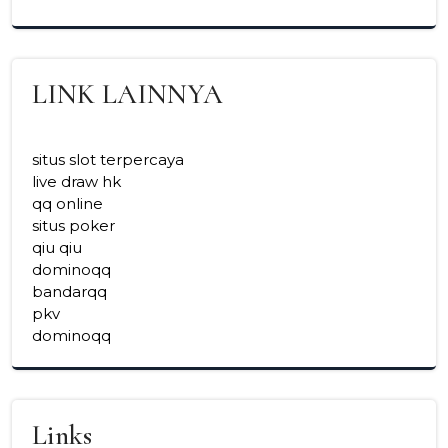
LINK LAINNYA
situs slot terpercaya
live draw hk
qq online
situs poker
qiu qiu
dominoqq
bandarqq
pkv
dominoqq
Links