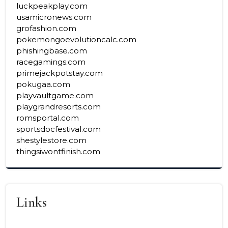
luckpeakplay.com
usamicronews.com
grofashion.com
pokemongoevolutioncalc.com
phishingbase.com
racegamings.com
primejackpotstay.com
pokugaa.com
playvaultgame.com
playgrandresorts.com
romsportal.com
sportsdocfestival.com
shestylestore.com
thingsiwontfinish.com
Links