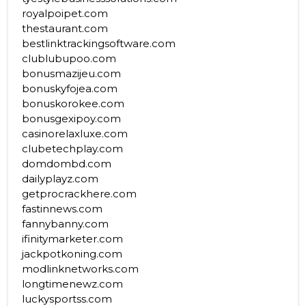
royalpoipet.com
thestaurant.com
bestlinktrackingsoftware.com
clublubupoo.com
bonusmazijeu.com
bonuskyfojea.com
bonuskorokee.com
bonusgexipoy.com
casinorelaxluxe.com
clubetechplay.com
domdombd.com
dailyplayz.com
getprocrackhere.com
fastinnews.com
fannybanny.com
ifinitymarketer.com
jackpotkoning.com
modlinknetworks.com
longtimenewz.com
luckysportss.com