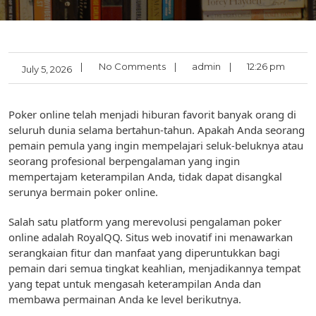
|
No Comments
|
admin
|
12:26 pm
July 5, 2026
Poker online telah menjadi hiburan favorit banyak orang di
seluruh dunia selama bertahun-tahun. Apakah Anda seorang
pemain pemula yang ingin mempelajari seluk-beluknya atau
seorang profesional berpengalaman yang ingin
mempertajam keterampilan Anda, tidak dapat disangkal
serunya bermain poker online.
Salah satu platform yang merevolusi pengalaman poker
online adalah RoyalQQ. Situs web inovatif ini menawarkan
serangkaian fitur dan manfaat yang diperuntukkan bagi
pemain dari semua tingkat keahlian, menjadikannya tempat
yang tepat untuk mengasah keterampilan Anda dan
membawa permainan Anda ke level berikutnya.