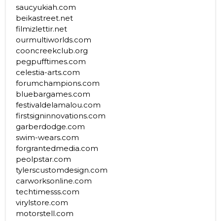
saucyukiah.com
beikastreet.net
filmizlettir.net
ourmultiworlds.com
cooncreekclub.org
pegpufftimes.com
celestia-arts.com
forumchampions.com
bluebargames.com
festivaldelamalou.com
firstsigninnovations.com
garberdodge.com
swim-wears.com
forgrantedmedia.com
peolpstar.com
tylerscustomdesign.com
carworksonline.com
techtimesss.com
virylstore.com
motorstell.com