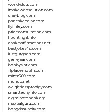
world-slots.com
imakewebsolution.com
che-blog.com
pancakecoinz.com
flyfinley.com
prideconsultation.com
hountinglil.info
chakraaffirmations.net
bestjokes4u.com
lustgurgaon.com
geniejaar.com
bobbyslot.com
11placemoulin.com
mintz360.com
mohob.net
weightlossprodigy.com
smarttechyinfo.com
digitalnotebook.org
maxualguru.com
bongdasuncity.com