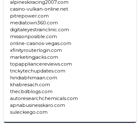
alpineskiracing2007.com
casino-vulkan-online.net
pitrepower.com
mediatown360.com
digitaleyestrainclinic.com
missionposible.com
online-casinos-vegas.com
xfinityrouterlogin.com
marketingjacks.com
topappliancereviews.com
trickytechupdates.com
hindiabhimaan.com
khabresach.com
thecbdblogs.com
autoresearchchemicals.com
apnabusinesskaro.com
suleckiego.com