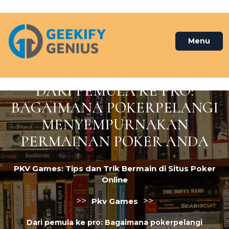
Skip
to
content
Menu
DARI PEMULA KE PRO:
BAGAIMANA POKERPELANGI
MENYEMPURNAKAN
PERMAINAN POKER ANDA
PKV Games: Tips dan Trik Bermain di Situs Poker
Online
>>
>>
Pkv Games
Dari pemula ke pro: Bagaimana pokerpelangi