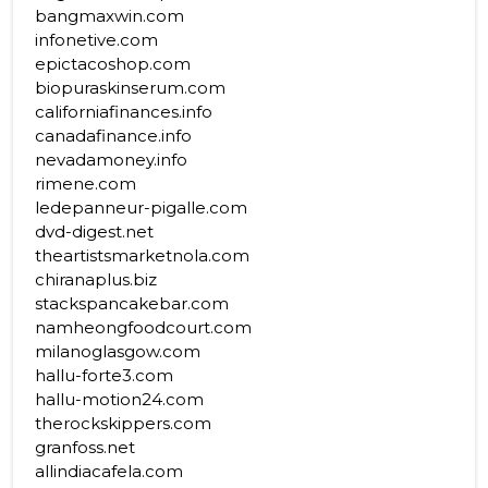
bangmaxwin.com
infonetive.com
epictacoshop.com
biopuraskinserum.com
californiafinances.info
canadafinance.info
nevadamoney.info
rimene.com
ledepanneur-pigalle.com
dvd-digest.net
theartistsmarketnola.com
chiranaplus.biz
stackspancakebar.com
namheongfoodcourt.com
milanoglasgow.com
hallu-forte3.com
hallu-motion24.com
therockskippers.com
granfoss.net
allindiacafela.com