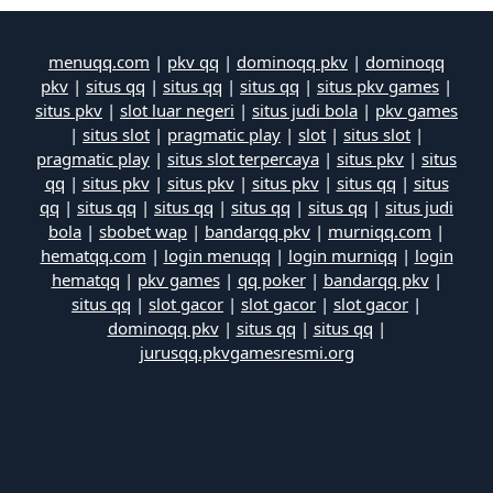
menuqq.com
|
pkv qq
|
dominoqq pkv
|
dominoqq
pkv
|
situs qq
|
situs qq
|
situs qq
|
situs pkv games
|
situs pkv
|
slot luar negeri
|
situs judi bola
|
pkv games
|
situs slot
|
pragmatic play
|
slot
|
situs slot
|
pragmatic play
|
situs slot terpercaya
|
situs pkv
|
situs
qq
|
situs pkv
|
situs pkv
|
situs pkv
|
situs qq
|
situs
qq
|
situs qq
|
situs qq
|
situs qq
|
situs qq
|
situs judi
bola
|
sbobet wap
|
bandarqq pkv
|
murniqq.com
|
hematqq.com
|
login menuqq
|
login murniqq
|
login
hematqq
|
pkv games
|
qq poker
|
bandarqq pkv
|
situs qq
|
slot gacor
|
slot gacor
|
slot gacor
|
dominoqq pkv
|
situs qq
|
situs qq
|
jurusqq.pkvgamesresmi.org