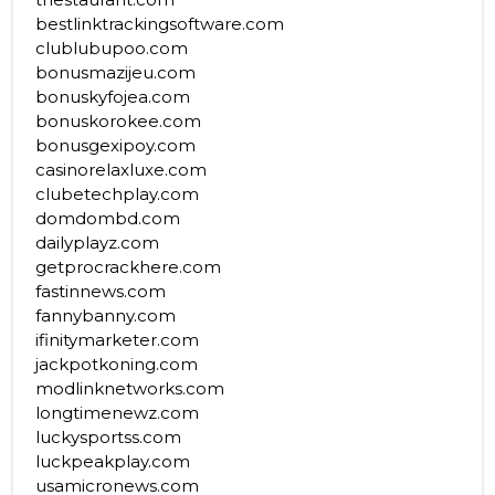
bestlinktrackingsoftware.com
clublubupoo.com
bonusmazijeu.com
bonuskyfojea.com
bonuskorokee.com
bonusgexipoy.com
casinorelaxluxe.com
clubetechplay.com
domdombd.com
dailyplayz.com
getprocrackhere.com
fastinnews.com
fannybanny.com
ifinitymarketer.com
jackpotkoning.com
modlinknetworks.com
longtimenewz.com
luckysportss.com
luckpeakplay.com
usamicronews.com