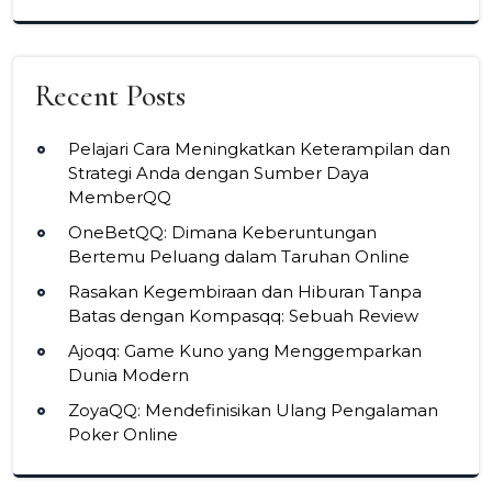
Recent Posts
Pelajari Cara Meningkatkan Keterampilan dan
Strategi Anda dengan Sumber Daya
MemberQQ
OneBetQQ: Dimana Keberuntungan
Bertemu Peluang dalam Taruhan Online
Rasakan Kegembiraan dan Hiburan Tanpa
Batas dengan Kompasqq: Sebuah Review
Ajoqq: Game Kuno yang Menggemparkan
Dunia Modern
ZoyaQQ: Mendefinisikan Ulang Pengalaman
Poker Online