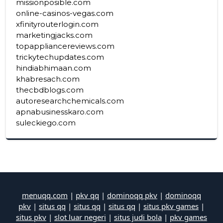
missionposible.com
online-casinos-vegas.com
xfinityrouterlogin.com
marketingjacks.com
topappliancereviews.com
trickytechupdates.com
hindiabhimaan.com
khabresach.com
thecbdblogs.com
autoresearchchemicals.com
apnabusinesskaro.com
suleckiego.com
menuqq.com
|
pkv qq
|
dominoqq pkv
|
dominoqq
pkv
|
situs qq
|
situs qq
|
situs qq
|
situs pkv games
|
situs pkv
|
slot luar negeri
|
situs judi bola
|
pkv games