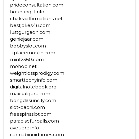
prideconsultation.com
hountinglil.info
chakraaffirmations.net
bestjokes4u.com
lustgurgaon.com
geniejaar.com
bobbyslot.com
11placemoulin.com
mintz360.com
mohob.net
weightlossprodigy.com
smarttechyinfo.com
digitalnotebook.org
maxualguru.com
bongdasuncity.com
slot-pachi.com
freespinsslot.com
paradisefurballs.com
aveuere.info
cannabinoidtimes.com