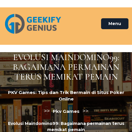
Skip
to
content
Menu
EVOLUSI MAINDOMINO99:
BAGAIMANA PERMAINAN
TERUS MEMIKAT PEMAIN
PKV Games: Tips dan Trik Bermain di Situs Poker
Online
>>
>>
Pkv Games
Evolusi Maindomino99: Bagaimana permainan terus
memikat pemain