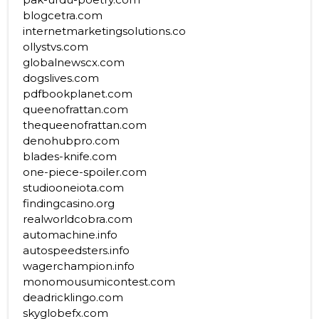
blogcetra.com
internetmarketingsolutions.co
ollystvs.com
globalnewscx.com
dogslives.com
pdfbookplanet.com
queenofrattan.com
thequeenofrattan.com
denohubpro.com
blades-knife.com
one-piece-spoiler.com
studiooneiota.com
findingcasino.org
realworldcobra.com
automachine.info
autospeedsters.info
wagerchampion.info
monomousumicontest.com
deadricklingo.com
skyglobefx.com