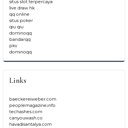
situs slot terpercaya
live draw hk
qq online
situs poker
qiu qiu
dominoqq
bandarqq
pkv
dominoqq
Links
baeckereiweber.com
peoplemagazine.info
techashes.com
canyouwash.co
havadisantalya.com