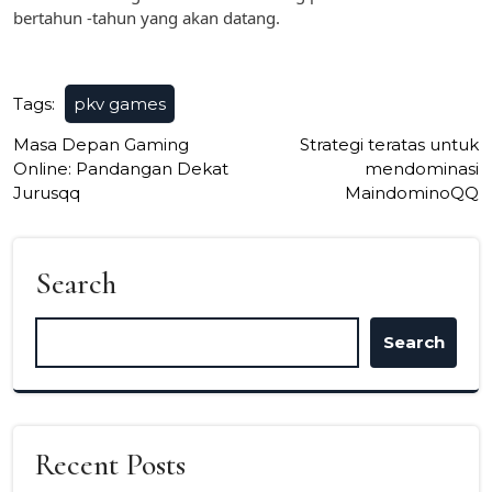
bertahun -tahun yang akan datang.
Tags:
pkv games
Post
Masa Depan Gaming
Strategi teratas untuk
Online: Pandangan Dekat
mendominasi
navigation
Jurusqq
MaindominoQQ
Search
Search
Recent Posts