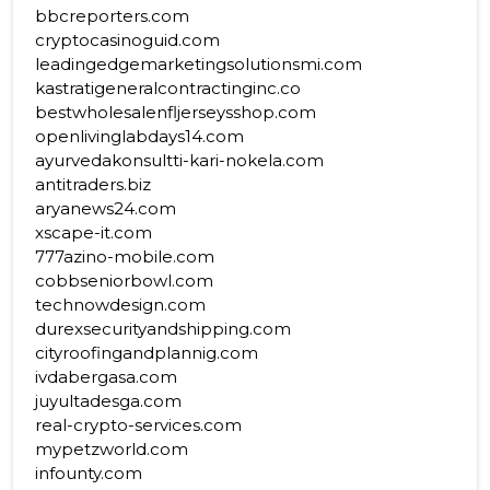
bbcreporters.com
cryptocasinoguid.com
leadingedgemarketingsolutionsmi.com
kastratigeneralcontractinginc.co
bestwholesalenfljerseysshop.com
openlivinglabdays14.com
ayurvedakonsultti-kari-nokela.com
antitraders.biz
aryanews24.com
xscape-it.com
777azino-mobile.com
cobbseniorbowl.com
technowdesign.com
durexsecurityandshipping.com
cityroofingandplannig.com
ivdabergasa.com
juyultadesga.com
real-crypto-services.com
mypetzworld.com
infounty.com