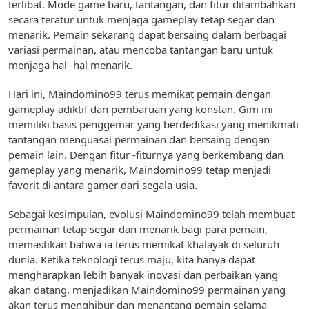
terlibat. Mode game baru, tantangan, dan fitur ditambahkan
secara teratur untuk menjaga gameplay tetap segar dan
menarik. Pemain sekarang dapat bersaing dalam berbagai
variasi permainan, atau mencoba tantangan baru untuk
menjaga hal -hal menarik.
Hari ini, Maindomino99 terus memikat pemain dengan
gameplay adiktif dan pembaruan yang konstan. Gim ini
memiliki basis penggemar yang berdedikasi yang menikmati
tantangan menguasai permainan dan bersaing dengan
pemain lain. Dengan fitur -fiturnya yang berkembang dan
gameplay yang menarik, Maindomino99 tetap menjadi
favorit di antara gamer dari segala usia.
Sebagai kesimpulan, evolusi Maindomino99 telah membuat
permainan tetap segar dan menarik bagi para pemain,
memastikan bahwa ia terus memikat khalayak di seluruh
dunia. Ketika teknologi terus maju, kita hanya dapat
mengharapkan lebih banyak inovasi dan perbaikan yang
akan datang, menjadikan Maindomino99 permainan yang
akan terus menghibur dan menantang pemain selama