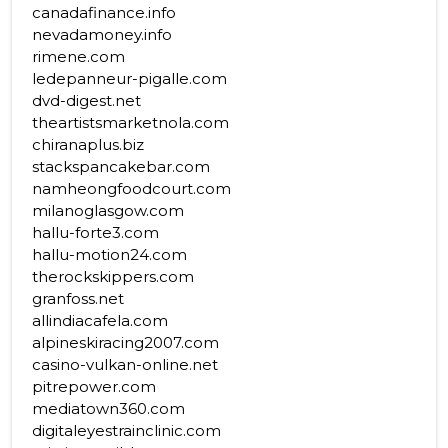
canadafinance.info
nevadamoney.info
rimene.com
ledepanneur-pigalle.com
dvd-digest.net
theartistsmarketnola.com
chiranaplus.biz
stackspancakebar.com
namheongfoodcourt.com
milanoglasgow.com
hallu-forte3.com
hallu-motion24.com
therockskippers.com
granfoss.net
allindiacafela.com
alpineskiracing2007.com
casino-vulkan-online.net
pitrepower.com
mediatown360.com
digitaleyestrainclinic.com