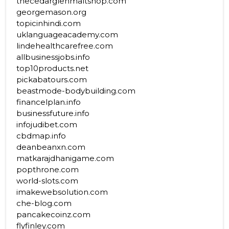
thecedarglenmaltshop.com
georgemason.org
topicinhindi.com
uklanguageacademy.com
lindehealthcarefree.com
allbusinessjobs.info
top10products.net
pickabatours.com
beastmode-bodybuilding.com
financelplan.info
businessfuture.info
infojudibet.com
cbdmap.info
deanbeanxn.com
matkarajdhanigame.com
popthrone.com
world-slots.com
imakewebsolution.com
che-blog.com
pancakecoinz.com
flyfinley.com