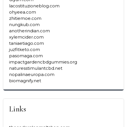
lacostituzioneblog.com
ohyeea.com
zhitiemoe.com
nungkub.com
anotherindian.com
xylemcider.com
taniaetiago.com
juzfitketo.com
pasomaga.com
impactgardencbdgummies.org
naturesstimulantcbd.net
nopalinaeuropa.com
biomagnify.net
Links