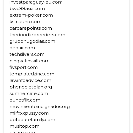
investparaguay-eu.com
bwc88asia.com
extrem-poker.com
ks-casino.com
carcarepoints.com
thedoodlebreeders.com
grupohugodias.com
deqair.com
techsilvers.com
ningkatinskill.com
fivsport.com
templatedzine.com
lawinfoadvice.com
phenqdietplan.org
sumnercafe.com
dunetflix.com
movimientoindignados.org
milfxxxpussy.com
uptodatefamily.com
musitop.com
utyam.com