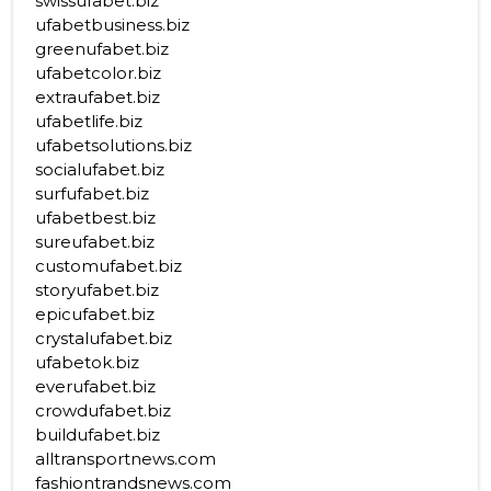
swissufabet.biz
ufabetbusiness.biz
greenufabet.biz
ufabetcolor.biz
extraufabet.biz
ufabetlife.biz
ufabetsolutions.biz
socialufabet.biz
surfufabet.biz
ufabetbest.biz
sureufabet.biz
customufabet.biz
storyufabet.biz
epicufabet.biz
crystalufabet.biz
ufabetok.biz
everufabet.biz
crowdufabet.biz
buildufabet.biz
alltransportnews.com
fashiontrandsnews.com