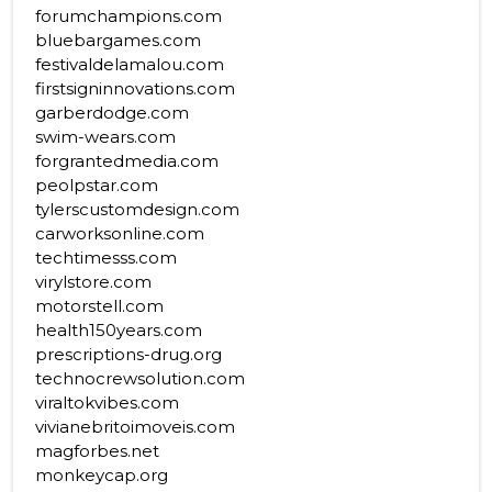
forumchampions.com
bluebargames.com
festivaldelamalou.com
firstsigninnovations.com
garberdodge.com
swim-wears.com
forgrantedmedia.com
peolpstar.com
tylerscustomdesign.com
carworksonline.com
techtimesss.com
virylstore.com
motorstell.com
health150years.com
prescriptions-drug.org
technocrewsolution.com
viraltokvibes.com
vivianebritoimoveis.com
magforbes.net
monkeycap.org