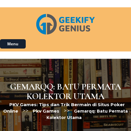
Skip
to
content
Menu
GEMARQQ: BATU PERMATA
KOLEKTOR UTAMA
PKV Games: Tips dan Trik Bermain di Situs Poker
>>
>>
Online
Pkv Games
Gemarqq: Batu Permata
Kolektor Utama