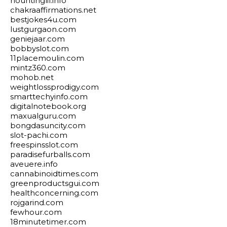
hountinglil.info
chakraaffirmations.net
bestjokes4u.com
lustgurgaon.com
geniejaar.com
bobbyslot.com
11placemoulin.com
mintz360.com
mohob.net
weightlossprodigy.com
smarttechyinfo.com
digitalnotebook.org
maxualguru.com
bongdasuncity.com
slot-pachi.com
freespinsslot.com
paradisefurballs.com
aveuere.info
cannabinoidtimes.com
greenproductsgui.com
healthconcerning.com
rojgarind.com
fewhour.com
18minutetimer.com