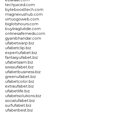
techjuiced.com
byteboosttech.com
magnexushub.com
virtuogoweb.com
biglotshours.com
buyliraglutide.com
onlinesafemeds.com
gyanibhandar.com
ufabetwarp.biz
ufabetclip.biz
expertufabet.biz
fantasyufabet.biz
ufabetsiam.biz
swissufabet.biz
ufabetbusiness.biz
greenufabet.biz
ufabetcolor.biz
extraufabet.biz
ufabetlife.biz
ufabetsolutions.biz
socialufabet.biz
surfufabet.biz
ufabetbest.biz