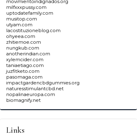
movimientoindignados.org
milfxxxpussy.com
uptodatefamily.com
musitop.com
utyam.com
lacostituzioneblog.com
ohyeea.com
zhitiemoe.com
nungkub.com
anotherindian.com
xylemcider.com
taniaetiago.com
juzfitketo.com
pasomaga.com
impactgardencbdgummies.org
naturesstimulantcbd.net
nopalinaeuropa.com
biomagnify.net
Links