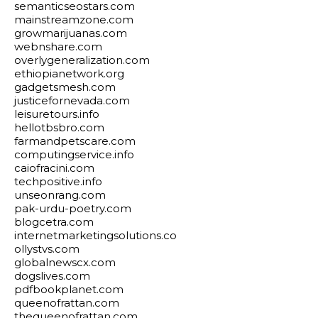
semanticseostars.com
mainstreamzone.com
growmarijuanas.com
webnshare.com
overlygeneralization.com
ethiopianetwork.org
gadgetsmesh.com
justicefornevada.com
leisuretours.info
hellotbsbro.com
farmandpetscare.com
computingservice.info
caiofracini.com
techpositive.info
unseonrang.com
pak-urdu-poetry.com
blogcetra.com
internetmarketingsolutions.co
ollystvs.com
globalnewscx.com
dogslives.com
pdfbookplanet.com
queenofrattan.com
thequeenofrattan.com