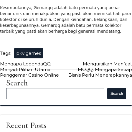
Kesimpulannya, Gemarqq adalah batu permata yang benar-
benar unik dan menakjubkan yang pasti akan memikat hati para
kolektor di seluruh dunia. Dengan keindahan, kelangkaan, dan
keserbagunaannya, Gemarqq adalah batu permata kolektor
terbaik yang pasti akan berharga bagi generasi mendatang.
Tags:
pkv games
Post
Mengapa LegendaQQ
Menguraikan Manfaat
Menjadi Pilihan Utama
IMCQQ: Mengapa Setiap
navigation
Penggemar Casino Online
Bisnis Perlu Menerapkannya
Search
Search
Recent Posts