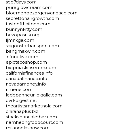
seo7days.com
pureglowcream.com
bloemenbezorgenvandaag.com
secrettohairgrowth.com
tasteofthaitogo.com
bunnynkitty.com
bezopasnik.org
fjmnxga.com
saigonstartransport.com
bangmaxwin.com
infonetive.com
epictacoshop.com
biopuraskinserum.com
californiafinances.info
canadafinance.info
nevadamoney.info
rimene.com
ledepanneur-pigalle.com
dvd-digest.net
theartistsmarketnola.com
chiranaplus.biz
stackspancakebar.com
namheongfoodcourt.com
milanoglasgow.com