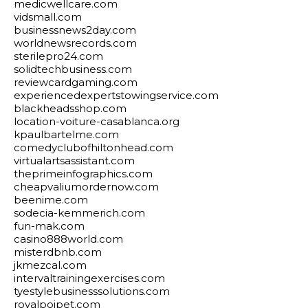
medicwellcare.com
vidsmall.com
businessnews2day.com
worldnewsrecords.com
sterilepro24.com
solidtechbusiness.com
reviewcardgaming.com
experiencedexpertstowingservice.com
blackheadsshop.com
location-voiture-casablanca.org
kpaulbartelme.com
comedyclubofhiltonhead.com
virtualartsassistant.com
theprimeinfographics.com
cheapvaliumordernow.com
beenime.com
sodecia-kemmerich.com
fun-mak.com
casino888world.com
misterdbnb.com
jkmezcal.com
intervaltrainingexercises.com
tyestylebusinesssolutions.com
royalpoipet.com