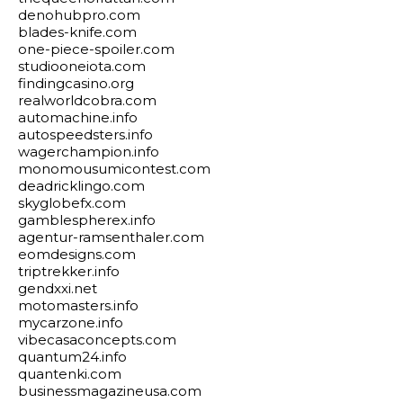
denohubpro.com
blades-knife.com
one-piece-spoiler.com
studiooneiota.com
findingcasino.org
realworldcobra.com
automachine.info
autospeedsters.info
wagerchampion.info
monomousumicontest.com
deadricklingo.com
skyglobefx.com
gamblespherex.info
agentur-ramsenthaler.com
eomdesigns.com
triptrekker.info
gendxxi.net
motomasters.info
mycarzone.info
vibecasaconcepts.com
quantum24.info
quantenki.com
businessmagazineusa.com