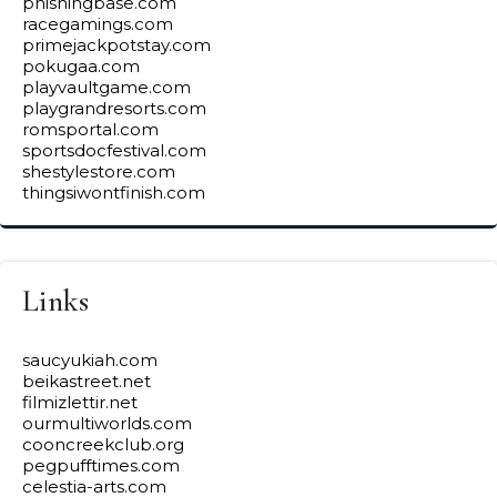
phishingbase.com
racegamings.com
primejackpotstay.com
pokugaa.com
playvaultgame.com
playgrandresorts.com
romsportal.com
sportsdocfestival.com
shestylestore.com
thingsiwontfinish.com
Links
saucyukiah.com
beikastreet.net
filmizlettir.net
ourmultiworlds.com
cooncreekclub.org
pegpufftimes.com
celestia-arts.com