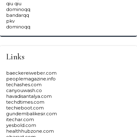
qiu qiu
dominoqq
bandarqq
pkv
dominoqq
Links
baeckereiweber.com
peoplemagazine.info
techashes.com
canyouwash.co
havadisantalya.com
techdtimes.com
techieboot.com
gundembalikesir.com
itechar.com
yesbold.com
healthhubzone.com
ebaraat.com