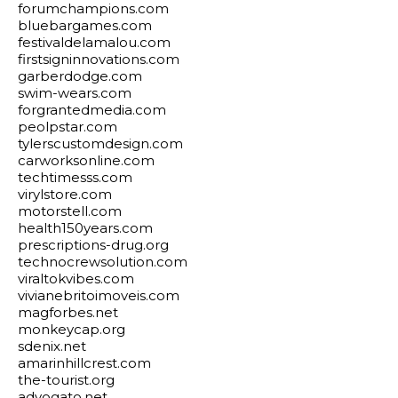
forumchampions.com
bluebargames.com
festivaldelamalou.com
firstsigninnovations.com
garberdodge.com
swim-wears.com
forgrantedmedia.com
peolpstar.com
tylerscustomdesign.com
carworksonline.com
techtimesss.com
virylstore.com
motorstell.com
health150years.com
prescriptions-drug.org
technocrewsolution.com
viraltokvibes.com
vivianebritoimoveis.com
magforbes.net
monkeycap.org
sdenix.net
amarinhillcrest.com
the-tourist.org
advogato.net