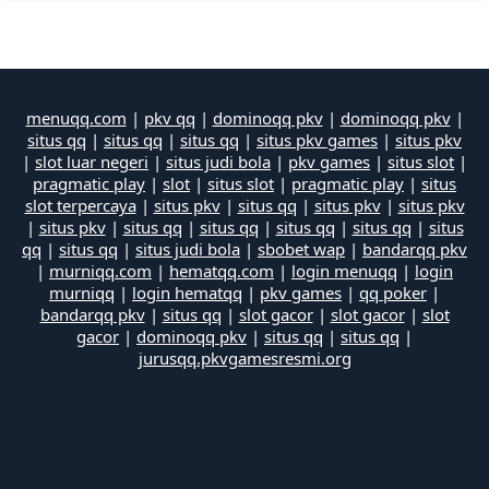
menuqq.com
|
pkv qq
|
dominoqq pkv
|
dominoqq pkv
|
situs qq
|
situs qq
|
situs qq
|
situs pkv games
|
situs pkv
|
slot luar negeri
|
situs judi bola
|
pkv games
|
situs slot
|
pragmatic play
|
slot
|
situs slot
|
pragmatic play
|
situs
slot terpercaya
|
situs pkv
|
situs qq
|
situs pkv
|
situs pkv
|
situs pkv
|
situs qq
|
situs qq
|
situs qq
|
situs qq
|
situs
qq
|
situs qq
|
situs judi bola
|
sbobet wap
|
bandarqq pkv
|
murniqq.com
|
hematqq.com
|
login menuqq
|
login
murniqq
|
login hematqq
|
pkv games
|
qq poker
|
bandarqq pkv
|
situs qq
|
slot gacor
|
slot gacor
|
slot
gacor
|
dominoqq pkv
|
situs qq
|
situs qq
|
jurusqq.pkvgamesresmi.org