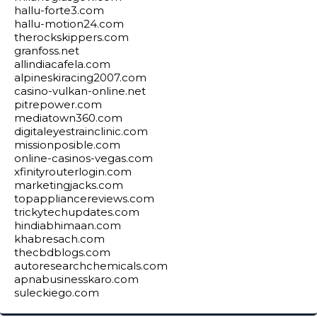
hallu-forte3.com
hallu-motion24.com
therockskippers.com
granfoss.net
allindiacafela.com
alpineskiracing2007.com
casino-vulkan-online.net
pitrepower.com
mediatown360.com
digitaleyestrainclinic.com
missionposible.com
online-casinos-vegas.com
xfinityrouterlogin.com
marketingjacks.com
topappliancereviews.com
trickytechupdates.com
hindiabhimaan.com
khabresach.com
thecbdblogs.com
autoresearchchemicals.com
apnabusinesskaro.com
suleckiego.com