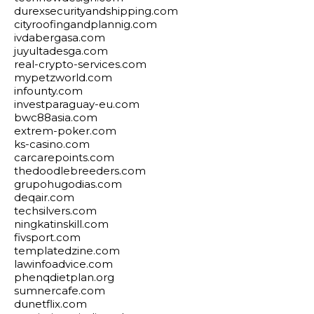
durexsecurityandshipping.com
cityroofingandplannig.com
ivdabergasa.com
juyultadesga.com
real-crypto-services.com
mypetzworld.com
infounty.com
investparaguay-eu.com
bwc88asia.com
extrem-poker.com
ks-casino.com
carcarepoints.com
thedoodlebreeders.com
grupohugodias.com
deqair.com
techsilvers.com
ningkatinskill.com
fivsport.com
templatedzine.com
lawinfoadvice.com
phenqdietplan.org
sumnercafe.com
dunetflix.com