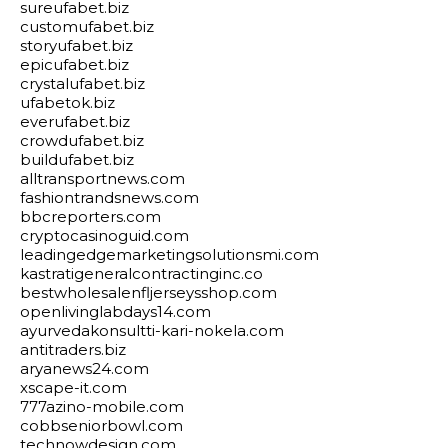
sureufabet.biz
customufabet.biz
storyufabet.biz
epicufabet.biz
crystalufabet.biz
ufabetok.biz
everufabet.biz
crowdufabet.biz
buildufabet.biz
alltransportnews.com
fashiontrandsnews.com
bbcreporters.com
cryptocasinoguid.com
leadingedgemarketingsolutionsmi.com
kastratigeneralcontractinginc.co
bestwholesalenfljerseysshop.com
openlivinglabdays14.com
ayurvedakonsultti-kari-nokela.com
antitraders.biz
aryanews24.com
xscape-it.com
777azino-mobile.com
cobbseniorbowl.com
technowdesign.com