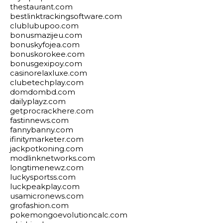
thestaurant.com
bestlinktrackingsoftware.com
clublubupoo.com
bonusmazijeu.com
bonuskyfojea.com
bonuskorokee.com
bonusgexipoy.com
casinorelaxluxe.com
clubetechplay.com
domdombd.com
dailyplayz.com
getprocrackhere.com
fastinnews.com
fannybanny.com
ifinitymarketer.com
jackpotkoning.com
modlinknetworks.com
longtimenewz.com
luckysportss.com
luckpeakplay.com
usamicronews.com
grofashion.com
pokemongoevolutioncalc.com