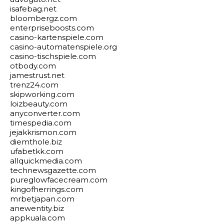
isafebag.net
bloombergz.com
enterpriseboosts.com
casino-kartenspiele.com
casino-automatenspiele.org
casino-tischspiele.com
otbody.com
jamestrust.net
trenz24.com
skipworking.com
loizbeauty.com
anyconverter.com
timespedia.com
jejakkrismon.com
diemthole.biz
ufabetkk.com
allquickmedia.com
technewsgazette.com
pureglowfacecream.com
kingofherrings.com
mrbetjapan.com
anewentity.biz
appkuala.com