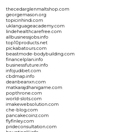
thecedarglenmaltshop.com
georgemason.org
topicinhindi.com
uklanguageacademy.com
lindehealthcarefree.com
allbusinessjobs.info
top10products.net
pickabatours.com
beastmode-bodybuilding.com
financelplan.info
businessfuture.info
infojudibet.com
cbdmap.info
deanbeanxn.com
matkarajdhanigame.com
popthrone.com
world-slots.com
imakewebsolution.com
che-blog.com
pancakecoinz.com
flyfinley.com
prideconsultation.com