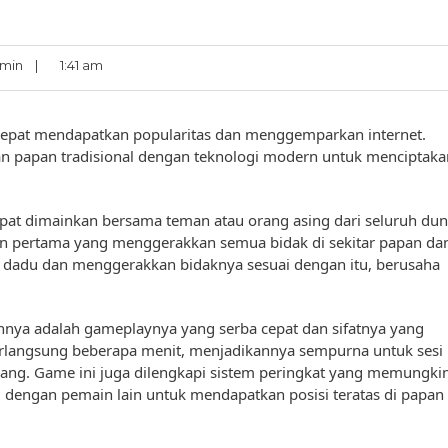
min
|
1:41 am
cepat mendapatkan popularitas dan menggemparkan internet.
 papan tradisional dengan teknologi modern untuk menciptaka
at dimainkan bersama teman atau orang asing dari seluruh dun
in pertama yang menggerakkan semua bidak di sekitar papan da
r dadu dan menggerakkan bidaknya sesuai dengan itu, berusaha
nya adalah gameplaynya yang serba cepat dan sifatnya yang
erlangsung beberapa menit, menjadikannya sempurna untuk sesi
ggang. Game ini juga dilengkapi sistem peringkat yang memungki
dengan pemain lain untuk mendapatkan posisi teratas di papan