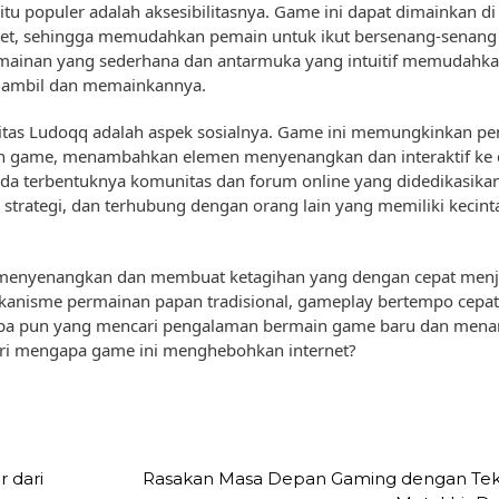
u populer adalah aksesibilitasnya. Game ini dapat dimainkan di
rnet, sehingga memudahkan pemain untuk ikut bersenang-senang
ermainan yang sederhana dan antarmuka yang intuitif memudahk
ngambil dan memainkannya.
aritas Ludoqq adalah aspek sosialnya. Game ini memungkinkan p
in game, menambahkan elemen menyenangkan dan interaktif ke
ada terbentuknya komunitas dan forum online yang didedikasika
 strategi, dan terhubung dengan orang lain yang memiliki kecint
 menyenangkan dan membuat ketagihan yang dengan cepat menj
ekanisme permainan papan tradisional, gameplay bertempo cepat
siapa pun yang mencari pengalaman bermain game baru dan menari
iri mengapa game ini menghebohkan internet?
 dari
Rasakan Masa Depan Gaming dengan Tek