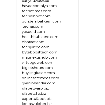
canyouwash.co
havadisantalya.com
techdtimes.com
techieboot.com
gundembalikesir.com
itechar.com
yesbold.com
healthhubzone.com
ebaraat.com
techjuiced.com
byteboosttech.com
magnexushub.com
virtuogoweb.com
biglotshours.com
buyliraglutide.com
onlinesafemeds.com
gyanibhandar.com
ufabetwarp.biz
ufabetclip.biz
expertufabet.biz
fantasyufabet.biz