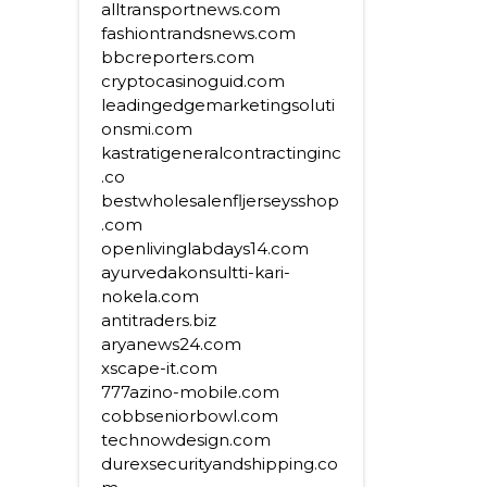
alltransportnews.com
fashiontrandsnews.com
bbcreporters.com
cryptocasinoguid.com
leadingedgemarketingsoluti
onsmi.com
kastratigeneralcontractinginc
.co
bestwholesalenfljerseysshop
.com
openlivinglabdays14.com
ayurvedakonsultti-kari-
nokela.com
antitraders.biz
aryanews24.com
xscape-it.com
777azino-mobile.com
cobbseniorbowl.com
technowdesign.com
durexsecurityandshipping.co