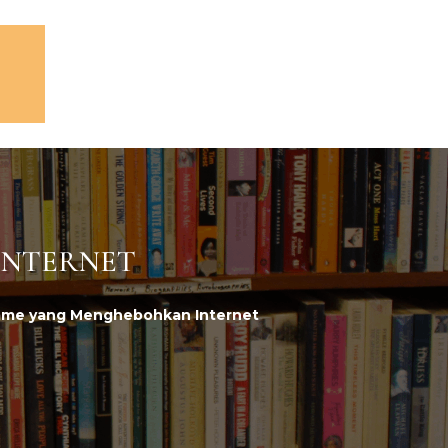
INTERNET
ame yang Menghebohkan Internet