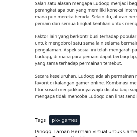
Salah satu alasan mengapa Ludoqq menjadi begit
perangkat apa pun yang memiliki koneksi inte
mana pun mereka berada. Selain itu, aturan p
pemain dari semua tingkat keahlian untuk me
Faktor lain yang berkontribusi terhadap popul
untuk mengobrol satu sama lain selama berma
pengalaman. Aspek sosial ini telah mengarah p
Ludoqq, di mana para pemain dapat berbagi tip,
yang sama terhadap permainan tersebut.
Secara keseluruhan, Ludoqq adalah permainan
favorit di kalangan gamer online. Kombinasi m
fitur sosial menjadikannya wajib dicoba bagi 
mengapa tidak mencoba Ludoqq dan lihat send
Tags:
pkv games
Post
Pinoqq: Taman Bermain Virtual untuk Gamer