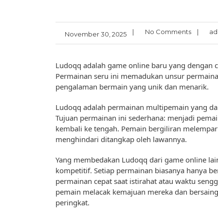
|
No Comments
|
ad
November 30, 2025
Ludoqq adalah game online baru yang dengan 
Permainan seru ini memadukan unsur permainan
pengalaman bermain yang unik dan menarik.
Ludoqq adalah permainan multipemain yang dap
Tujuan permainan ini sederhana: menjadi pema
kembali ke tengah. Pemain bergiliran melempa
menghindari ditangkap oleh lawannya.
Yang membedakan Ludoqq dari game online lain
kompetitif. Setiap permainan biasanya hanya b
permainan cepat saat istirahat atau waktu sen
pemain melacak kemajuan mereka dan bersaing 
peringkat.