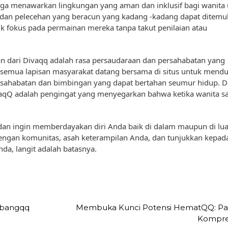
ga menawarkan lingkungan yang aman dan inklusif bagi wanita
as dan pelecehan yang beracun yang kadang -kadang dapat ditemu
 fokus pada permainan mereka tanpa takut penilaian atau
 dari Divaqq adalah rasa persaudaraan dan persahabatan yang
i semua lapisan masyarakat datang bersama di situs untuk mend
sahabatan dan bimbingan yang dapat bertahan seumur hidup. D
ivaqQ adalah pengingat yang menyegarkan bahwa ketika wanita sa
 dan ingin memberdayakan diri Anda baik di dalam maupun di lua
h dengan komunitas, asah keterampilan Anda, dan tunjukkan kepad
da, langit adalah batasnya.
abangqq
Membuka Kunci Potensi HematQQ: P
Kompre