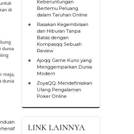
Keberuntungan
 untuk
Bertemu Peluang
kan di
dalam Taruhan Online
Rasakan Kegembiraan
dan Hiburan Tanpa
Batas dengan
ukung
Kompasqq: Sebuah
i dunia
Review
ling
Ajoqq: Game Kuno yang
Menggemparkan Dunia
Modern
r meja,
a dunia
ZoyaQQ: Mendefinisikan
Ulang Pengalaman
Poker Online
anduan
LINK LAINNYA
hensif