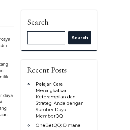
Search
Search
rcaya
diri
tang
Recent Posts
in
iliki
Pelajari Cara
Meningkatkan
r daya
Keterampilan dan
i
Strategi Anda dengan
ang
Sumber Daya
yaan
MemberQQ
OneBetQQ: Dimana