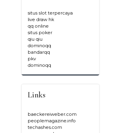
situs slot terpercaya
live draw hk
qq online
situs poker
qiu qiu
dominoqq
bandarqq
pkv
dominoqq
Links
baeckereiweber.com
peoplemagazine.info
techashes.com