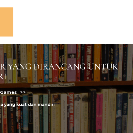
ER YANG DIRANCANG UNTUK
RI
>>
 Games
a yang kuat dan mandiri