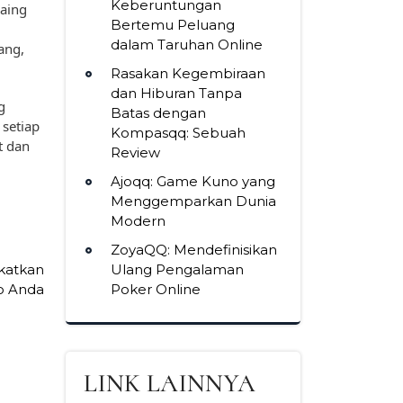
Keberuntungan
aing
Bertemu Peluang
dalam Taruhan Online
ang,
Rasakan Kegembiraan
dan Hiburan Tanpa
g
Batas dengan
setiap
Kompasqq: Sebuah
t dan
Review
Ajoqq: Game Kuno yang
Menggemparkan Dunia
Modern
ZoyaQQ: Mendefinisikan
katkan
Ulang Pengalaman
o Anda
Poker Online
LINK LAINNYA