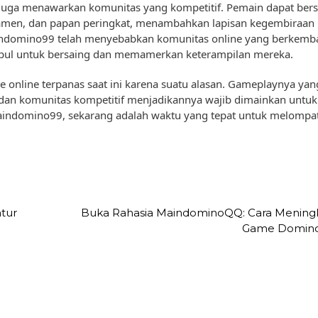
juga menawarkan komunitas yang kompetitif. Pemain dapat bers
rnamen, dan papan peringkat, menambahkan lapisan kegembiraan
aindomino99 telah menyebabkan komunitas online yang berkemb
mpul untuk bersaing dan memamerkan keterampilan mereka.
online terpanas saat ini karena suatu alasan. Gameplaynya yan
dan komunitas kompetitif menjadikannya wajib dimainkan untuk 
ndomino99, sekarang adalah waktu yang tepat untuk melompa
tur
Buka Rahasia MaindominoQQ: Cara Mening
Game Domin