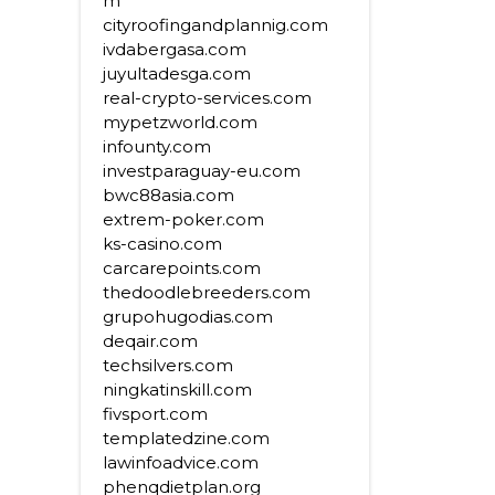
m
cityroofingandplannig.com
ivdabergasa.com
juyultadesga.com
real-crypto-services.com
mypetzworld.com
infounty.com
investparaguay-eu.com
bwc88asia.com
extrem-poker.com
ks-casino.com
carcarepoints.com
thedoodlebreeders.com
grupohugodias.com
deqair.com
techsilvers.com
ningkatinskill.com
fivsport.com
templatedzine.com
lawinfoadvice.com
phenqdietplan.org