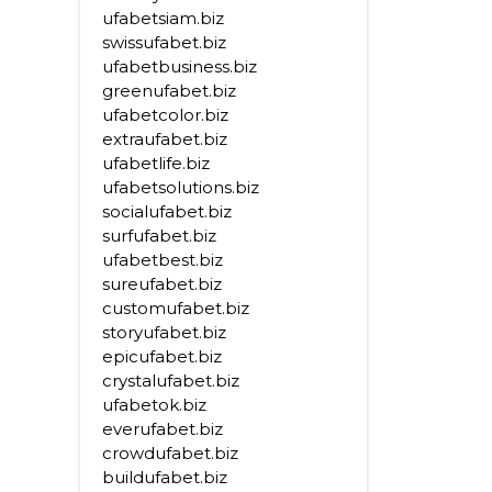
ufabetsiam.biz
swissufabet.biz
ufabetbusiness.biz
greenufabet.biz
ufabetcolor.biz
extraufabet.biz
ufabetlife.biz
ufabetsolutions.biz
socialufabet.biz
surfufabet.biz
ufabetbest.biz
sureufabet.biz
customufabet.biz
storyufabet.biz
epicufabet.biz
crystalufabet.biz
ufabetok.biz
everufabet.biz
crowdufabet.biz
buildufabet.biz