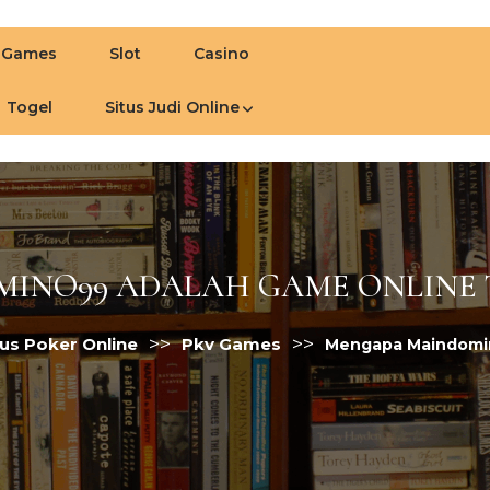
 Games
Slot
Casino
Togel
Situs Judi Online
INO99 ADALAH GAME ONLINE T
>>
>>
tus Poker Online
Pkv Games
Mengapa Maindomino