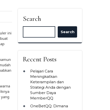
Search
Search
ler ini
mbuat
iap
Recent Posts
 namun
 mudah
ebabkan
Pelajari Cara
Meningkatkan
Keterampilan dan
-warna
Strategi Anda dengan
fiknya
Sumber Daya
 yang
MemberQQ
OneBetQQ: Dimana