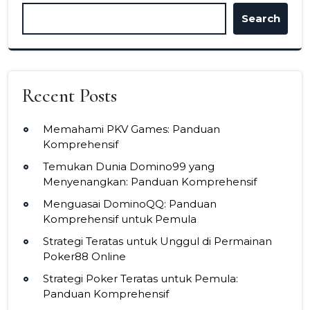
Search
Recent Posts
Memahami PKV Games: Panduan
Komprehensif
Temukan Dunia Domino99 yang
Menyenangkan: Panduan Komprehensif
Menguasai DominoQQ: Panduan
Komprehensif untuk Pemula
Strategi Teratas untuk Unggul di Permainan
Poker88 Online
Strategi Poker Teratas untuk Pemula:
Panduan Komprehensif