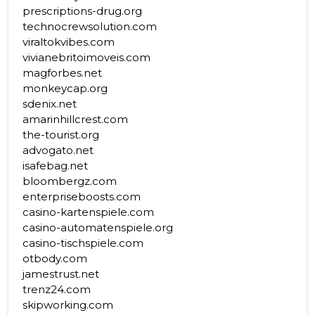
prescriptions-drug.org
technocrewsolution.com
viraltokvibes.com
vivianebritoimoveis.com
magforbes.net
monkeycap.org
sdenix.net
amarinhillcrest.com
the-tourist.org
advogato.net
isafebag.net
bloombergz.com
enterpriseboosts.com
casino-kartenspiele.com
casino-automatenspiele.org
casino-tischspiele.com
otbody.com
jamestrust.net
trenz24.com
skipworking.com