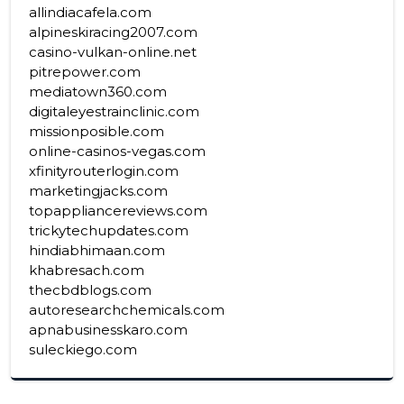
allindiacafela.com
alpineskiracing2007.com
casino-vulkan-online.net
pitrepower.com
mediatown360.com
digitaleyestrainclinic.com
missionposible.com
online-casinos-vegas.com
xfinityrouterlogin.com
marketingjacks.com
topappliancereviews.com
trickytechupdates.com
hindiabhimaan.com
khabresach.com
thecbdblogs.com
autoresearchchemicals.com
apnabusinesskaro.com
suleckiego.com