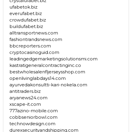
crystalufabet.biz
ufabetok.biz
everufabet.biz
crowdufabet.biz
buildufabet.biz
alltransportnews.com
fashiontrandsnews.com
bbcreporters.com
cryptocasinoguid.com
leadingedgemarketingsolutionsmi.com
kastratigeneralcontractinginc.co
bestwholesalenfljerseysshop.com
openlivinglabdays14.com
ayurvedakonsultti-kari-nokela.com
antitraders.biz
aryanews24.com
xscape-it.com
777azino-mobile.com
cobbseniorbowl.com
technowdesign.com
durexsecurityandshipping.com