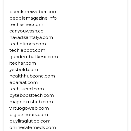
baeckereiweber.com
peoplemagazine.info
techashes.com
canyouwash.co
havadisantalya.com
techdtimes.com
techieboot.com
gundembalikesir.com
itechar.com
yesbold.com
healthhubzone.com
ebaraat.com
techjuiced.com
byteboosttech.com
magnexushub.com
virtuogoweb.com
biglotshours.com
buyliraglutide.com
onlinesafemeds.com