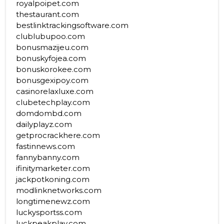
royalpoipet.com
thestaurant.com
bestlinktrackingsoftware.com
clublubupoo.com
bonusmazijeu.com
bonuskyfojea.com
bonuskorokee.com
bonusgexipoy.com
casinorelaxluxe.com
clubetechplay.com
domdombd.com
dailyplayz.com
getprocrackhere.com
fastinnews.com
fannybanny.com
ifinitymarketer.com
jackpotkoning.com
modlinknetworks.com
longtimenewz.com
luckysportss.com
luckpeakplay.com