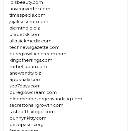
loizbeauty.com
anyconverter.com
timespedia.com
jejakkrismon.com
diemthole.biz
ufabetkk.com
allquickmedia.com
technewsgazette.com
pureglowfacecream.com
kingofherrings.com
mrbetjapan.com
anewentity.biz
appkuala.com
seo7days.com
pureglowcream.com
bloemenbezorgenvandaag.com
secrettohairgrowth.com
tasteofthaitogo.com
bunnynkitty.com
bezopasnik.org
fjmnxga.com