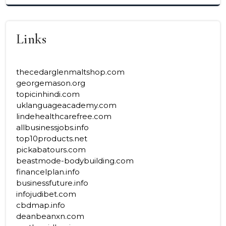
Links
thecedarglenmaltshop.com
georgemason.org
topicinhindi.com
uklanguageacademy.com
lindehealthcarefree.com
allbusinessjobs.info
top10products.net
pickabatours.com
beastmode-bodybuilding.com
financelplan.info
businessfuture.info
infojudibet.com
cbdmap.info
deanbeanxn.com