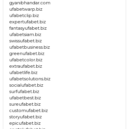
gyanibhandar.com
ufabetwarp.biz
ufabetclip.biz
expertufabet.biz
fantasyufabet.biz
ufabetsiam.biz
swissufabet.biz
ufabetbusiness.biz
greenufabet.biz
ufabetcolor.biz
extraufabet.biz
ufabetlife.biz
ufabetsolutions.biz
socialufabet.biz
surfufabet.biz
ufabetbest.biz
sureufabet.biz
customufabet.biz
storyufabet.biz
epicufabet.biz