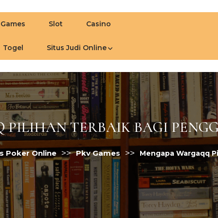
 Games
Slot
Casino
Togel
Situs Judi Online
PILIHAN TERBAIK BAGI PENG
>>
>>
s Poker Online
Pkv Games
Mengapa Wargaqq Pi