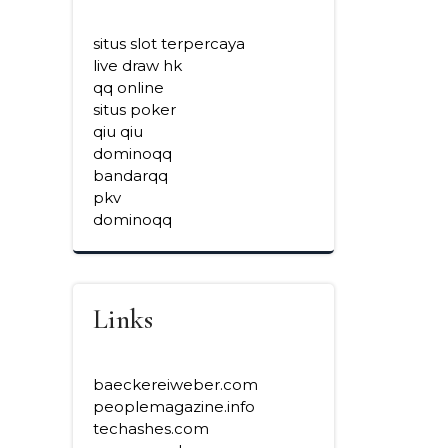
situs slot terpercaya
live draw hk
qq online
situs poker
qiu qiu
dominoqq
bandarqq
pkv
dominoqq
Links
baeckereiweber.com
peoplemagazine.info
techashes.com