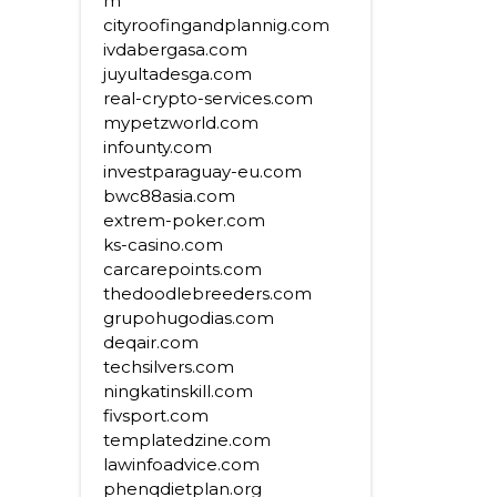
m
cityroofingandplannig.com
ivdabergasa.com
juyultadesga.com
real-crypto-services.com
mypetzworld.com
infounty.com
investparaguay-eu.com
bwc88asia.com
extrem-poker.com
ks-casino.com
carcarepoints.com
thedoodlebreeders.com
grupohugodias.com
deqair.com
techsilvers.com
ningkatinskill.com
fivsport.com
templatedzine.com
lawinfoadvice.com
phenqdietplan.org