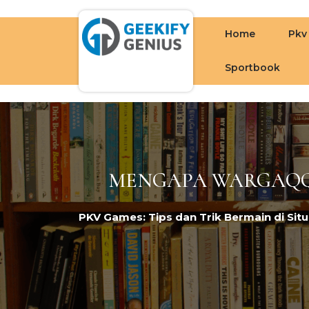
Skip
Home
Pkv
to
content
Sportbook
MENGAPA WARGAQQ 
PKV Games: Tips dan Trik Bermain di Situ