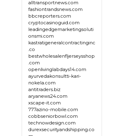
alltransportnews.com
fashiontrandsnews.com
bbcreporters.com
cryptocasinoguid.com
leadingedgemarketingsoluti
onsmi.com
kastratigeneralcontractinginc
.co
bestwholesalenfljerseysshop
.com
openlivinglabdays14.com
ayurvedakonsultti-kari-
nokela.com
antitraders.biz
aryanews24.com
xscape-it.com
777azino-mobile.com
cobbseniorbowl.com
technowdesign.com
durexsecurityandshipping.co