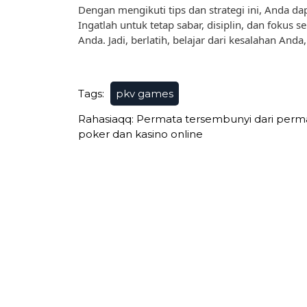
Dengan mengikuti tips dan strategi ini, Anda 
Ingatlah untuk tetap sabar, disiplin, dan foku
Anda. Jadi, berlatih, belajar dari kesalahan And
Tags:
pkv games
Post
Rahasiaqq: Permata tersembunyi dari perm
poker dan kasino online
navigation