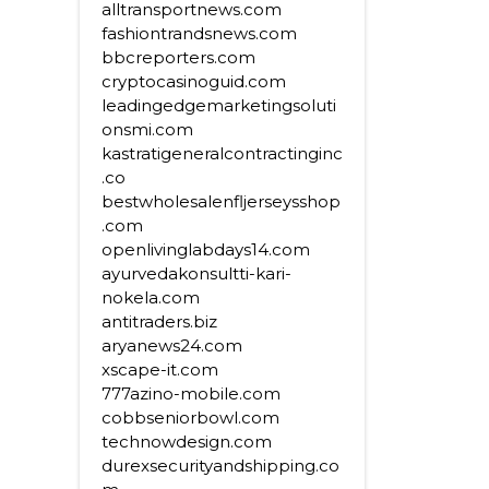
alltransportnews.com
fashiontrandsnews.com
bbcreporters.com
cryptocasinoguid.com
leadingedgemarketingsoluti
onsmi.com
kastratigeneralcontractinginc
.co
bestwholesalenfljerseysshop
.com
openlivinglabdays14.com
ayurvedakonsultti-kari-
nokela.com
antitraders.biz
aryanews24.com
xscape-it.com
777azino-mobile.com
cobbseniorbowl.com
technowdesign.com
durexsecurityandshipping.co