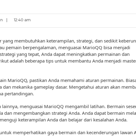
n
|
12:40 am
 yang membutuhkan keterampilan, strategi, dan sedikit keberu
atau pemain berpengalaman, menguasai MarioQQ bisa menjadi
strategi yang tepat, Anda dapat meningkatkan permainan dan
kut adalah beberapa tips untuk membantu Anda menjadi master
rmain MarioQQ, pastikan Anda memahami aturan permainan. Bias
da dan mekanika gameplay dasar. Mengetahui aturan akan memb
a pertandingan.
ilan lainnya, menguasai MarioQQ mengambil latihan. Bermain sese
da dan mengembangkan strategi Anda. Anda dapat bermain mel
enguji keterampilan Anda dan belajar dari kesalahan Anda.
g untuk memperhatikan gaya bermain dan kecenderungan lawan 