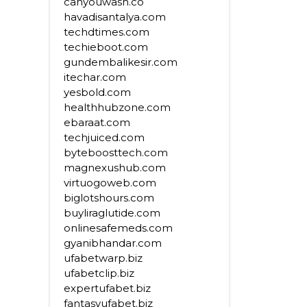
canyouwash.co
havadisantalya.com
techdtimes.com
techieboot.com
gundembalikesir.com
itechar.com
yesbold.com
healthhubzone.com
ebaraat.com
techjuiced.com
byteboosttech.com
magnexushub.com
virtuogoweb.com
biglotshours.com
buyliraglutide.com
onlinesafemeds.com
gyanibhandar.com
ufabetwarp.biz
ufabetclip.biz
expertufabet.biz
fantasyufabet.biz