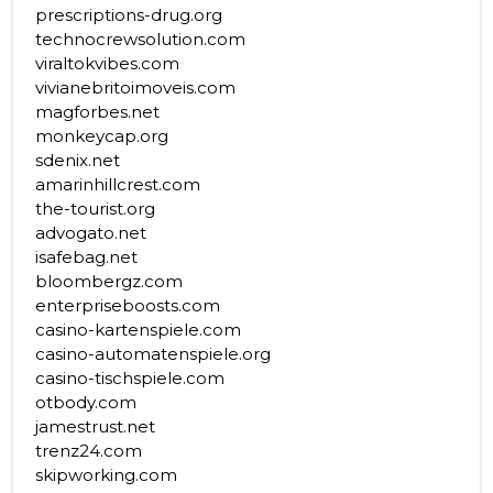
prescriptions-drug.org
technocrewsolution.com
viraltokvibes.com
vivianebritoimoveis.com
magforbes.net
monkeycap.org
sdenix.net
amarinhillcrest.com
the-tourist.org
advogato.net
isafebag.net
bloombergz.com
enterpriseboosts.com
casino-kartenspiele.com
casino-automatenspiele.org
casino-tischspiele.com
otbody.com
jamestrust.net
trenz24.com
skipworking.com