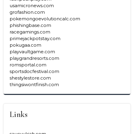
usamicronews.com
grofashion.com
pokemongoevolutioncalc.com
phishingbase.com
racegamings.com
primejackpotstay.com
pokugaa.com
playvaultgame.com
playgrandresorts.com
romsportal.com
sportsdocfestival.com
shestylestore.com
thingsiwontfinish.com
Links
saucyukiah.com