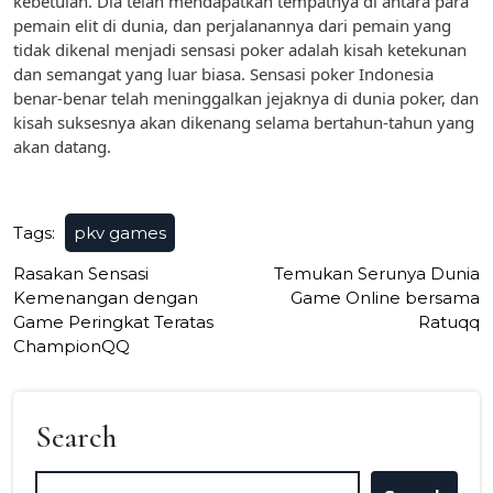
kebetulan. Dia telah mendapatkan tempatnya di antara para
pemain elit di dunia, dan perjalanannya dari pemain yang
tidak dikenal menjadi sensasi poker adalah kisah ketekunan
dan semangat yang luar biasa. Sensasi poker Indonesia
benar-benar telah meninggalkan jejaknya di dunia poker, dan
kisah suksesnya akan dikenang selama bertahun-tahun yang
akan datang.
Tags:
pkv games
Post
Rasakan Sensasi
Temukan Serunya Dunia
Kemenangan dengan
Game Online bersama
navigation
Game Peringkat Teratas
Ratuqq
ChampionQQ
Search