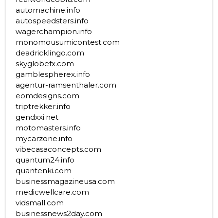
automachine.info
autospeedsters.info
wagerchampion.info
monomousumicontest.com
deadricklingo.com
skyglobefx.com
gamblespherex.info
agentur-ramsenthaler.com
eomdesigns.com
triptrekker.info
gendxxi.net
motomasters.info
mycarzone.info
vibecasaconcepts.com
quantum24.info
quantenki.com
businessmagazineusa.com
medicwellcare.com
vidsmall.com
businessnews2day.com