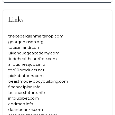
Links
thecedarglenmaltshop.com
georgemason.org
topicinhindi.com
uklanguageacademy.com
lindehealthcarefree.com
allbusinessjobs.info
top10products.net
pickabatours.com
beastmode-bodybuilding.com
financelplan.info
businessfuture.info
infojudibet.com
cbdmap.info
deanbeanxn.com