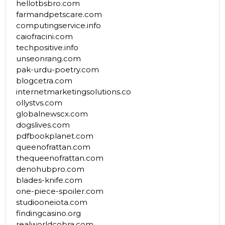
hellotbsbro.com
farmandpetscare.com
computingservice.info
caiofracini.com
techpositive.info
unseonrang.com
pak-urdu-poetry.com
blogcetra.com
internetmarketingsolutions.co
ollystvs.com
globalnewscx.com
dogslives.com
pdfbookplanet.com
queenofrattan.com
thequeenofrattan.com
denohubpro.com
blades-knife.com
one-piece-spoiler.com
studiooneiota.com
findingcasino.org
realworldcobra.com