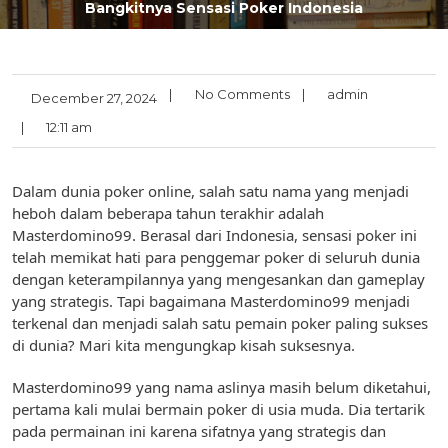
Bangkitnya Sensasi Poker Indonesia
|
No Comments
|
admin
December 27, 2024
|
12:11 am
Dalam dunia poker online, salah satu nama yang menjadi
heboh dalam beberapa tahun terakhir adalah
Masterdomino99. Berasal dari Indonesia, sensasi poker ini
telah memikat hati para penggemar poker di seluruh dunia
dengan keterampilannya yang mengesankan dan gameplay
yang strategis. Tapi bagaimana Masterdomino99 menjadi
terkenal dan menjadi salah satu pemain poker paling sukses
di dunia? Mari kita mengungkap kisah suksesnya.
Masterdomino99 yang nama aslinya masih belum diketahui,
pertama kali mulai bermain poker di usia muda. Dia tertarik
pada permainan ini karena sifatnya yang strategis dan