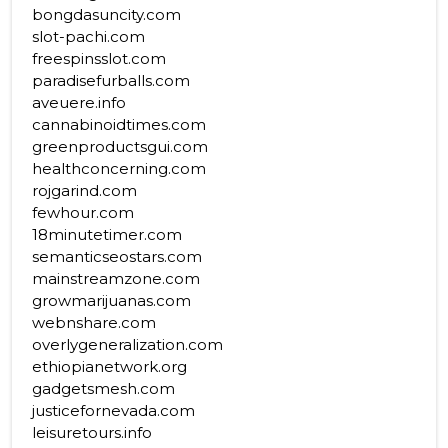
bongdasuncity.com
slot-pachi.com
freespinsslot.com
paradisefurballs.com
aveuere.info
cannabinoidtimes.com
greenproductsgui.com
healthconcerning.com
rojgarind.com
fewhour.com
18minutetimer.com
semanticseostars.com
mainstreamzone.com
growmarijuanas.com
webnshare.com
overlygeneralization.com
ethiopianetwork.org
gadgetsmesh.com
justicefornevada.com
leisuretours.info