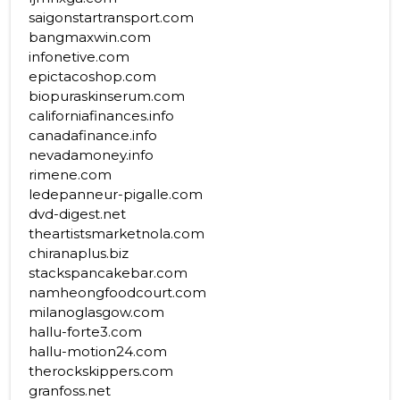
saigonstartransport.com
bangmaxwin.com
infonetive.com
epictacoshop.com
biopuraskinserum.com
californiafinances.info
canadafinance.info
nevadamoney.info
rimene.com
ledepanneur-pigalle.com
dvd-digest.net
theartistsmarketnola.com
chiranaplus.biz
stackspancakebar.com
namheongfoodcourt.com
milanoglasgow.com
hallu-forte3.com
hallu-motion24.com
therockskippers.com
granfoss.net