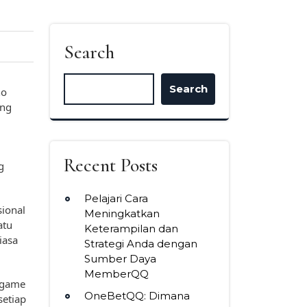
Search
Search
no
ang
Recent Posts
g
Pelajari Cara
ional
Meningkatkan
atu
Keterampilan dan
iasa
Strategi Anda dengan
Sumber Daya
MemberQQ
 game
OneBetQQ: Dimana
setiap