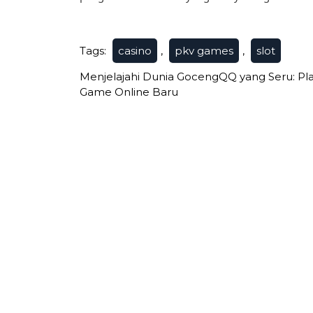
Tags:
casino
,
pkv games
,
slot
Post
Menjelajahi Dunia GocengQQ yang Seru: Pl
Game Online Baru
navigation