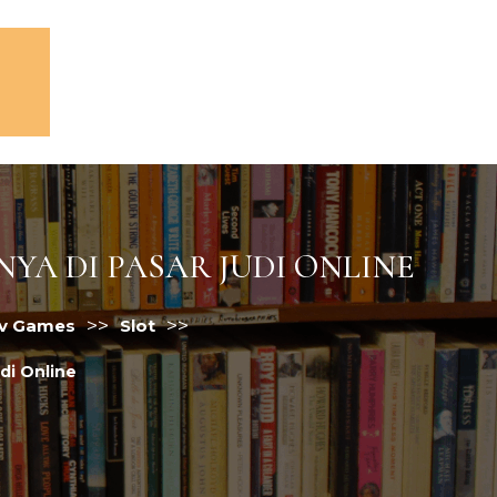
A DI PASAR JUDI ONLINE
>>
>>
v Games
Slot
di Online