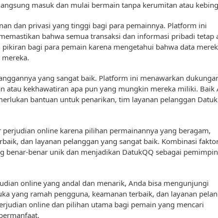
langsung masuk dan mulai bermain tanpa kerumitan atau kebin
n dan privasi yang tinggi bagi para pemainnya. Platform ini
 memastikan bahwa semua transaksi dan informasi pribadi tetap
n pikiran bagi para pemain karena mengetahui bahwa data mere
t mereka.
langgannya yang sangat baik. Platform ini menawarkan dukunga
 atau kekhawatiran apa pun yang mungkin mereka miliki. Baik
rlukan bantuan untuk penarikan, tim layanan pelanggan Datu
 perjudian online karena pilihan permainannya yang beragam,
ik, dan layanan pelanggan yang sangat baik. Kombinasi faktor
g benar-benar unik dan menjadikan DatukQQ sebagai pemimpi
judian online yang andal dan menarik, Anda bisa mengunjungi
ka yang ramah pengguna, keamanan terbaik, dan layanan pela
erjudian online dan pilihan utama bagi pemain yang mencari
bermanfaat.