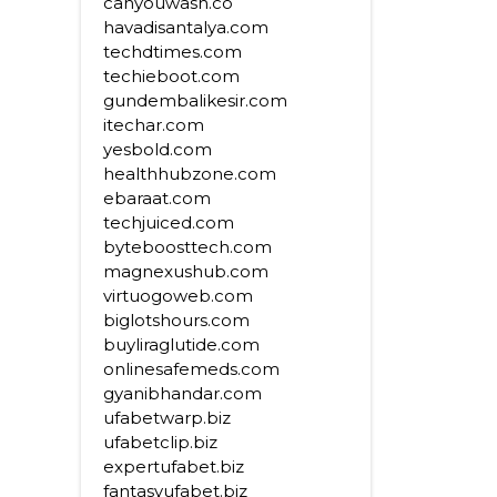
canyouwash.co
havadisantalya.com
techdtimes.com
techieboot.com
gundembalikesir.com
itechar.com
yesbold.com
healthhubzone.com
ebaraat.com
techjuiced.com
byteboosttech.com
magnexushub.com
virtuogoweb.com
biglotshours.com
buyliraglutide.com
onlinesafemeds.com
gyanibhandar.com
ufabetwarp.biz
ufabetclip.biz
expertufabet.biz
fantasyufabet.biz