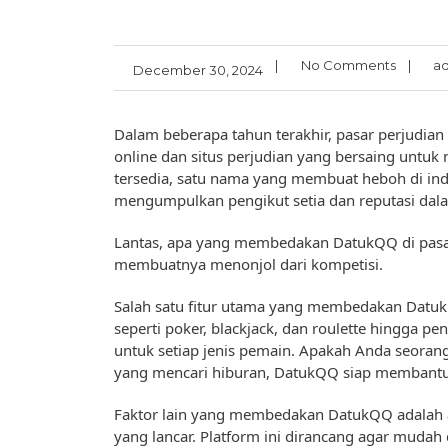
|
No Comments
|
ad
December 30, 2024
Dalam beberapa tahun terakhir, pasar perjudia
online dan situs perjudian yang bersaing untuk
tersedia, satu nama yang membuat heboh di indus
mengumpulkan pengikut setia dan reputasi da
Lantas, apa yang membedakan DatukQQ di pasar
membuatnya menonjol dari kompetisi.
Salah satu fitur utama yang membedakan Datuk
seperti poker, blackjack, dan roulette hingga 
untuk setiap jenis pemain. Apakah Anda seoran
yang mencari hiburan, DatukQQ siap membant
Faktor lain yang membedakan DatukQQ adalah
yang lancar. Platform ini dirancang agar mudah d