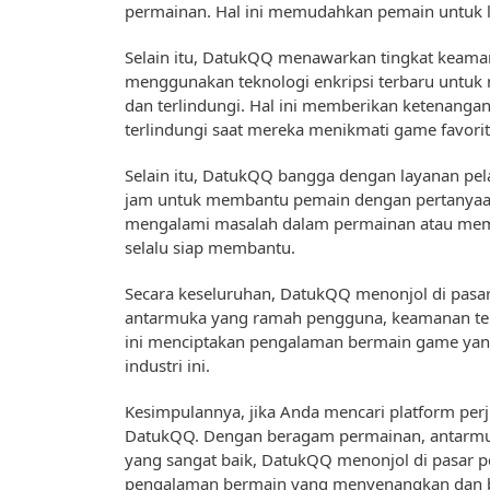
permainan. Hal ini memudahkan pemain untuk 
Selain itu, DatukQQ menawarkan tingkat keamana
menggunakan teknologi enkripsi terbaru untuk
dan terlindungi. Hal ini memberikan ketenanga
terlindungi saat mereka menikmati game favori
Selain itu, DatukQQ bangga dengan layanan pe
jam untuk membantu pemain dengan pertanyaan
mengalami masalah dalam permainan atau meme
selalu siap membantu.
Secara keseluruhan, DatukQQ menonjol di pasar
antarmuka yang ramah pengguna, keamanan terba
ini menciptakan pengalaman bermain game yan
industri ini.
Kesimpulannya, jika Anda mencari platform per
DatukQQ. Dengan beragam permainan, antarmu
yang sangat baik, DatukQQ menonjol di pasar p
pengalaman bermain yang menyenangkan dan 