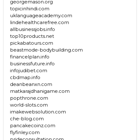
georgemason.org
topicinhindi.com
uklanguageacademy.com
lindehealthcarefree.com
allbusinessjobs.info
top10products.net
pickabatours.com
beastmode-bodybuilding.com
financelplan.info
businessfuture.info
infojudibet.com
cbdmap.info
deanbeanxn.com
matkarajdhanigame.com
popthrone.com
world-slots.com
imakewebsolution.com
che-blog.com
pancakecoinz.com
flyfinley.com
prideconsultation.com