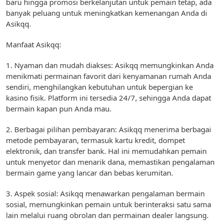
baru hingga promosi berkelanjutan untuk pemain tetap, ada
banyak peluang untuk meningkatkan kemenangan Anda di
Asikqq.
Manfaat Asikqq:
1. Nyaman dan mudah diakses: Asikqq memungkinkan Anda
menikmati permainan favorit dari kenyamanan rumah Anda
sendiri, menghilangkan kebutuhan untuk bepergian ke
kasino fisik. Platform ini tersedia 24/7, sehingga Anda dapat
bermain kapan pun Anda mau.
2. Berbagai pilihan pembayaran: Asikqq menerima berbagai
metode pembayaran, termasuk kartu kredit, dompet
elektronik, dan transfer bank. Hal ini memudahkan pemain
untuk menyetor dan menarik dana, memastikan pengalaman
bermain game yang lancar dan bebas kerumitan.
3. Aspek sosial: Asikqq menawarkan pengalaman bermain
sosial, memungkinkan pemain untuk berinteraksi satu sama
lain melalui ruang obrolan dan permainan dealer langsung.