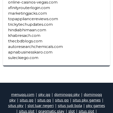
online-casinos-vegas.com
xfinityrouterlogin.com
marketingjacks.com
topappliancereviews.com
trickytechupdates.com
hindiabhimaan.com
khabresach.com
thecbdblogs.com
autoresearchchemicals.com
apnabusinesskaro.com
suleckiego.com
menuqq.com
|
pkv qq
|
dominoqq pkv
|
dominoqq
pkv
|
situs qq
|
situs qq
|
situs qq
|
situs pkv games
|
situs pkv
|
slot luar negeri
|
situs judi bola
|
pkv games
|
situs slot
|
pragmatic play
|
slot
|
situs slot
|