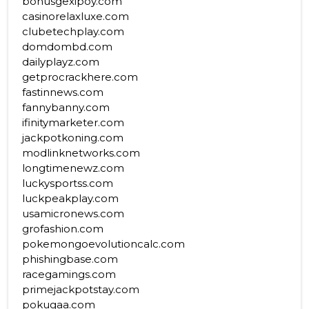
bonusgexipoy.com
casinorelaxluxe.com
clubetechplay.com
domdombd.com
dailyplayz.com
getprocrackhere.com
fastinnews.com
fannybanny.com
ifinitymarketer.com
jackpotkoning.com
modlinknetworks.com
longtimenewz.com
luckysportss.com
luckpeakplay.com
usamicronews.com
grofashion.com
pokemongoevolutioncalc.com
phishingbase.com
racegamings.com
primejackpotstay.com
pokugaa.com