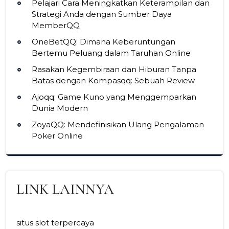
Pelajari Cara Meningkatkan Keterampilan dan
Strategi Anda dengan Sumber Daya
MemberQQ
OneBetQQ: Dimana Keberuntungan
Bertemu Peluang dalam Taruhan Online
Rasakan Kegembiraan dan Hiburan Tanpa
Batas dengan Kompasqq: Sebuah Review
Ajoqq: Game Kuno yang Menggemparkan
Dunia Modern
ZoyaQQ: Mendefinisikan Ulang Pengalaman
Poker Online
LINK LAINNYA
situs slot terpercaya