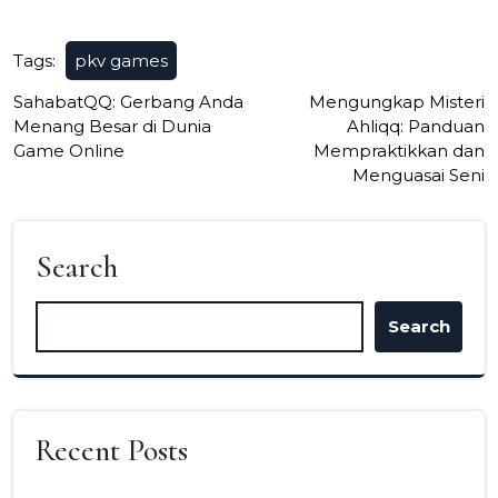
Tags:
pkv games
Post
SahabatQQ: Gerbang Anda
Mengungkap Misteri
Menang Besar di Dunia
Ahliqq: Panduan
navigation
Game Online
Mempraktikkan dan
Menguasai Seni
Search
Search
Recent Posts