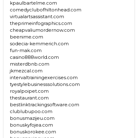
kpaulbartelme.com
comedyclubofhiltonhead.com
virtualartsassistant.com
theprimeinfographics.com
cheapvaliumordernow.com
beenime.com
sodecia-kemmerich.com
fun-mak.com
casino888world.com
misterdbnb.com
jkmezcal.com
intervaltrainingexercises.com
tyestylebusinesssolutions.com
royalpoipet.com
thestaurant.com
bestlinktrackingsoftware.com
clublubupoo.com
bonusmazijeu.com
bonuskyfojea.com
bonuskorokee.com