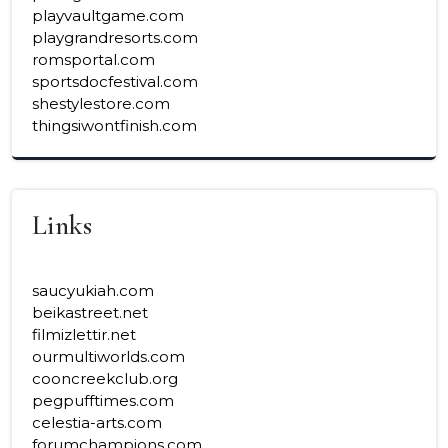
playvaultgame.com
playgrandresorts.com
romsportal.com
sportsdocfestival.com
shestylestore.com
thingsiwontfinish.com
Links
saucyukiah.com
beikastreet.net
filmizlettir.net
ourmultiworlds.com
cooncreekclub.org
pegpufftimes.com
celestia-arts.com
forumchampions.com