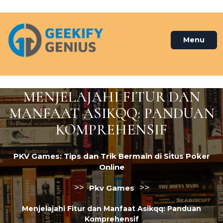
Skip
to
content
Menu
MENJELAJAHI FITUR DAN
MANFAAT ASIKQQ: PANDUAN
KOMPREHENSIF
PKV Games: Tips dan Trik Bermain di Situs Poker
Online
>>
>>
Pkv Games
Menjelajahi Fitur dan Manfaat Asikqq: Panduan
Komprehensif