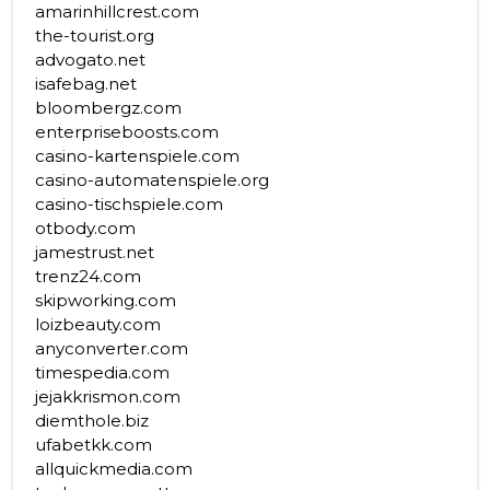
amarinhillcrest.com
the-tourist.org
advogato.net
isafebag.net
bloombergz.com
enterpriseboosts.com
casino-kartenspiele.com
casino-automatenspiele.org
casino-tischspiele.com
otbody.com
jamestrust.net
trenz24.com
skipworking.com
loizbeauty.com
anyconverter.com
timespedia.com
jejakkrismon.com
diemthole.biz
ufabetkk.com
allquickmedia.com