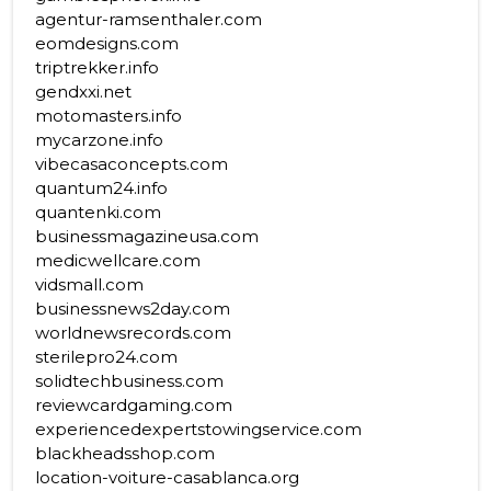
agentur-ramsenthaler.com
eomdesigns.com
triptrekker.info
gendxxi.net
motomasters.info
mycarzone.info
vibecasaconcepts.com
quantum24.info
quantenki.com
businessmagazineusa.com
medicwellcare.com
vidsmall.com
businessnews2day.com
worldnewsrecords.com
sterilepro24.com
solidtechbusiness.com
reviewcardgaming.com
experiencedexpertstowingservice.com
blackheadsshop.com
location-voiture-casablanca.org