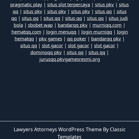
pragmatic play
|
situs slot terpercaya
|
situs pkv
|
situs
qq
|
situs pkv
|
situs pkv
|
situs pkv
|
situs qq
|
situs
qq
|
situs qq
|
situs qq
|
situs qq
|
situs qq
|
situs judi
bola
|
sbobet wap
|
bandarqq pkv
|
murniqq.com
|
hematqq.com
|
login menuqq
|
login murniqq
|
login
hematqq
|
pkv games
|
qq poker
|
bandarqq pkv
|
situs qq
|
slot gacor
|
slot gacor
|
slot gacor
|
dominoqq pkv
|
situs qq
|
situs qq
|
jurusqq.pkvgamesresmi.org
Lawyers Attorneys WordPress Theme
By Classic
Templates