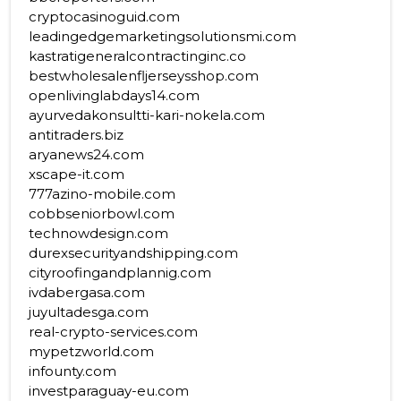
cryptocasinoguid.com
leadingedgemarketingsolutionsmi.com
kastratigeneralcontractinginc.co
bestwholesalenfljerseysshop.com
openlivinglabdays14.com
ayurvedakonsultti-kari-nokela.com
antitraders.biz
aryanews24.com
xscape-it.com
777azino-mobile.com
cobbseniorbowl.com
technowdesign.com
durexsecurityandshipping.com
cityroofingandplannig.com
ivdabergasa.com
juyultadesga.com
real-crypto-services.com
mypetzworld.com
infounty.com
investparaguay-eu.com