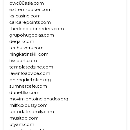
bwc88asia.com
extrem-poker.com
ks-casino.com
carcarepoints.com
thedoodlebreeders.com
grupohugodias.com
deqair.com
techsilvers.com
ningkatinskill.com
fivsport.com
templatedzine.com
lawinfoadvice.com
phenqdietplan.org
sumnercafe.com
dunetflix.com
movimientoindignados.org
milfxxxpussy.com
uptodatefamily.com
musitop.com
utyam.com