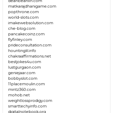
deanbeanxn.com
matkarajdhanigame.com
popthrone.com
world-slots.com
imakewebsolution.com
che-blog.com
pancakecoinz.com
flyfinley.com
prideconsultation.com
hountinglil.info
chakraaffirmations.net
bestjokes4u.com
lustgurgaon.com
geniejaar.com
bobbyslot.com
11placemoulin.com
mintz360.com
mohob.net
weightlossprodigy.com
smarttechyinfo.com
digitalnotebook.org