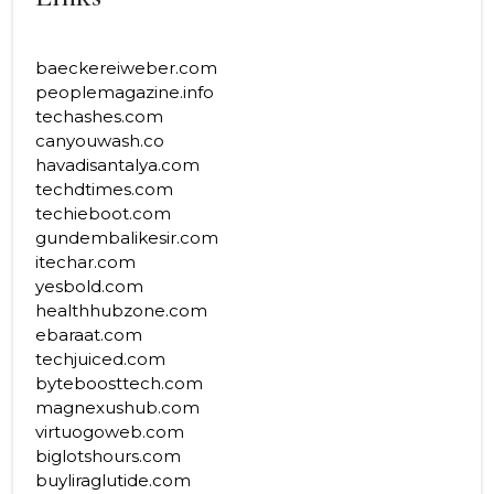
baeckereiweber.com
peoplemagazine.info
techashes.com
canyouwash.co
havadisantalya.com
techdtimes.com
techieboot.com
gundembalikesir.com
itechar.com
yesbold.com
healthhubzone.com
ebaraat.com
techjuiced.com
byteboosttech.com
magnexushub.com
virtuogoweb.com
biglotshours.com
buyliraglutide.com