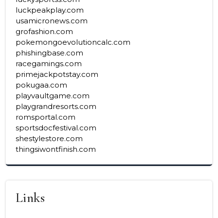
luckpeakplay.com
usamicronews.com
grofashion.com
pokemongoevolutioncalc.com
phishingbase.com
racegamings.com
primejackpotstay.com
pokugaa.com
playvaultgame.com
playgrandresorts.com
romsportal.com
sportsdocfestival.com
shestylestore.com
thingsiwontfinish.com
Links