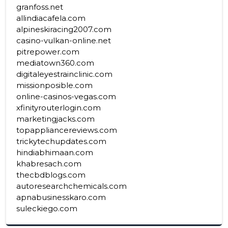
granfoss.net
allindiacafela.com
alpineskiracing2007.com
casino-vulkan-online.net
pitrepower.com
mediatown360.com
digitaleyestrainclinic.com
missionposible.com
online-casinos-vegas.com
xfinityrouterlogin.com
marketingjacks.com
topappliancereviews.com
trickytechupdates.com
hindiabhimaan.com
khabresach.com
thecbdblogs.com
autoresearchchemicals.com
apnabusinesskaro.com
suleckiego.com