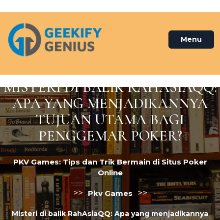
Skip
to
content
Menu
MISTERI DI BALIK RAHASIAQQ:
APA YANG MENJADIKANNYA
TUJUAN UTAMA BAGI
PENGGEMAR POKER?
PKV Games: Tips dan Trik Bermain di Situs Poker
Online
>>
>>
Pkv Games
Misteri di balik RahAsiaQQ: Apa yang menjadikannya