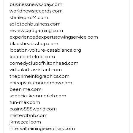
businessnews2day.com
worldnewsrecords.com
sterilepro24.com
solidtechbusiness.com
reviewcardgaming.com
experiencedexpertstowingservice.com
blackheadsshop.com
location-voiture-casablanca.org
kpaulbartelme.com
comedyclubofhiltonhead.com
virtualartsassistant.com
theprimeinfographics.com
cheapvaliumordernow.com
beenime.com
sodecia-kemmerich.com
fun-mak.com
casino888world.com
misterdbnb.com
jkmezcal.com
intervaltrainingexercises.com