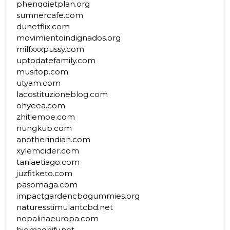
phenqdietplan.org
sumnercafe.com
dunetflix.com
movimientoindignados.org
milfxxxpussy.com
uptodatefamily.com
musitop.com
utyam.com
lacostituzioneblog.com
ohyeea.com
zhitiemoe.com
nungkub.com
anotherindian.com
xylemcider.com
taniaetiago.com
juzfitketo.com
pasomaga.com
impactgardencbdgummies.org
naturesstimulantcbd.net
nopalinaeuropa.com
biomagnify.net