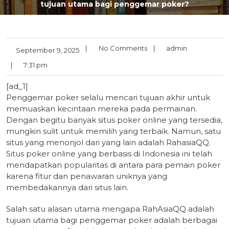
tujuan utama bagi penggemar poker?
|
No Comments
|
admin
September 9, 2025
|
7:31 pm
[ad_1]
Penggemar poker selalu mencari tujuan akhir untuk
memuaskan kecintaan mereka pada permainan.
Dengan begitu banyak situs poker online yang tersedia,
mungkin sulit untuk memilih yang terbaik. Namun, satu
situs yang menonjol dari yang lain adalah RahasiaQQ.
Situs poker online yang berbasis di Indonesia ini telah
mendapatkan popularitas di antara para pemain poker
karena fitur dan penawaran uniknya yang
membedakannya dari situs lain.
Salah satu alasan utama mengapa RahAsiaQQ adalah
tujuan utama bagi penggemar poker adalah berbagai