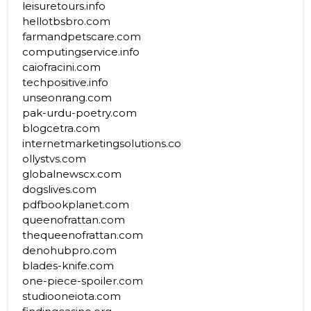
leisuretours.info
hellotbsbro.com
farmandpetscare.com
computingservice.info
caiofracini.com
techpositive.info
unseonrang.com
pak-urdu-poetry.com
blogcetra.com
internetmarketingsolutions.co
ollystvs.com
globalnewscx.com
dogslives.com
pdfbookplanet.com
queenofrattan.com
thequeenofrattan.com
denohubpro.com
blades-knife.com
one-piece-spoiler.com
studiooneiota.com