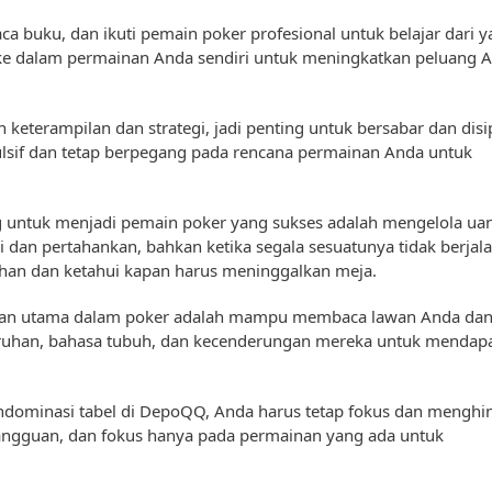
baca buku, dan ikuti pemain poker profesional untuk belajar dari 
n ke dalam permainan Anda sendiri untuk meningkatkan peluang 
 keterampilan dan strategi, jadi penting untuk bersabar dan disi
lsif dan tetap berpegang pada rencana permainan Anda untuk
ing untuk menjadi pemain poker yang sukses adalah mengelola ua
i dan pertahankan, bahkan ketika segala sesuatunya tidak berjal
ahan dan ketahui kapan harus meninggalkan meja.
mpilan utama dalam poker adalah mampu membaca lawan Anda da
taruhan, bahasa tubuh, dan kecenderungan mereka untuk mendap
ndominasi tabel di DepoQQ, Anda harus tetap fokus dan menghi
angguan, dan fokus hanya pada permainan yang ada untuk