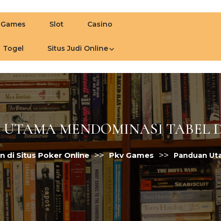
 Games
Slot
Casino
Togel
Situs Judi Online
 UTAMA MENDOMINASI TABEL D
>>
>>
 di Situs Poker Online
Pkv Games
Panduan Ut