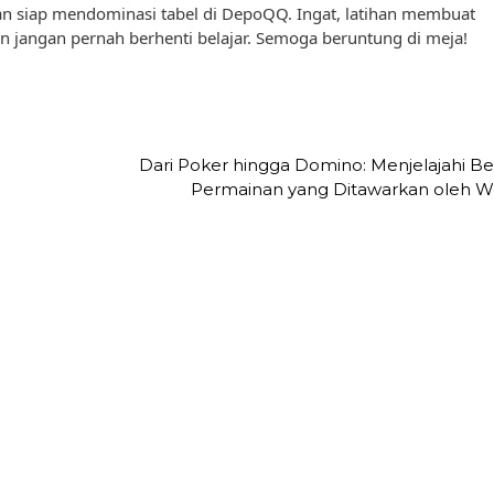
kan siap mendominasi tabel di DepoQQ. Ingat, latihan membuat
n jangan pernah berhenti belajar. Semoga beruntung di meja!
Dari Poker hingga Domino: Menjelajahi B
Permainan yang Ditawarkan oleh 