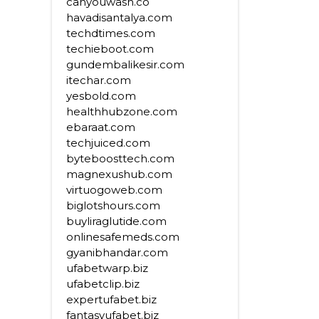
canyouwash.co
havadisantalya.com
techdtimes.com
techieboot.com
gundembalikesir.com
itechar.com
yesbold.com
healthhubzone.com
ebaraat.com
techjuiced.com
byteboosttech.com
magnexushub.com
virtuogoweb.com
biglotshours.com
buyliraglutide.com
onlinesafemeds.com
gyanibhandar.com
ufabetwarp.biz
ufabetclip.biz
expertufabet.biz
fantasyufabet.biz