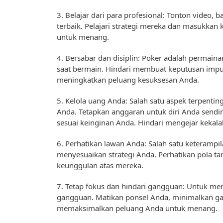
3. Belajar dari para profesional: Tonton video, 
terbaik. Pelajari strategi mereka dan masukka
untuk menang.
4. Bersabar dan disiplin: Poker adalah permainan
saat bermain. Hindari membuat keputusan impu
meningkatkan peluang kesuksesan Anda.
5. Kelola uang Anda: Salah satu aspek terpent
Anda. Tetapkan anggaran untuk diri Anda sendir
sesuai keinginan Anda. Hindari mengejar kekal
6. Perhatikan lawan Anda: Salah satu ketera
menyesuaikan strategi Anda. Perhatikan pola 
keunggulan atas mereka.
7. Tetap fokus dan hindari gangguan: Untuk me
gangguan. Matikan ponsel Anda, minimalkan g
memaksimalkan peluang Anda untuk menang.