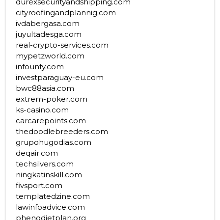
durexsecurityandshipping.com
cityroofingandplannig.com
ivdabergasa.com
juyultadesga.com
real-crypto-services.com
mypetzworld.com
infounty.com
investparaguay-eu.com
bwc88asia.com
extrem-poker.com
ks-casino.com
carcarepoints.com
thedoodlebreeders.com
grupohugodias.com
deqair.com
techsilvers.com
ningkatinskill.com
fivsport.com
templatedzine.com
lawinfoadvice.com
phenqdietplan.org