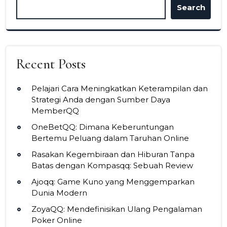
Search
Recent Posts
Pelajari Cara Meningkatkan Keterampilan dan
Strategi Anda dengan Sumber Daya
MemberQQ
OneBetQQ: Dimana Keberuntungan
Bertemu Peluang dalam Taruhan Online
Rasakan Kegembiraan dan Hiburan Tanpa
Batas dengan Kompasqq: Sebuah Review
Ajoqq: Game Kuno yang Menggemparkan
Dunia Modern
ZoyaQQ: Mendefinisikan Ulang Pengalaman
Poker Online