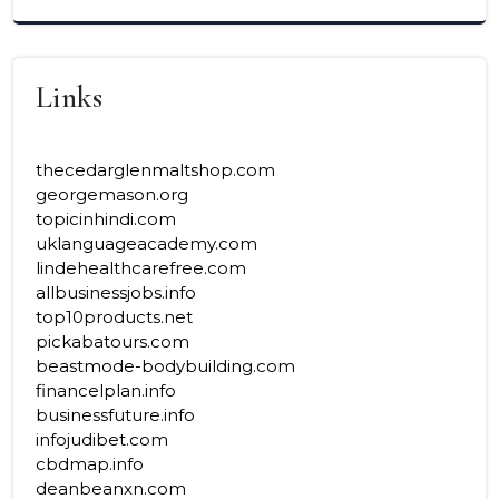
Links
thecedarglenmaltshop.com
georgemason.org
topicinhindi.com
uklanguageacademy.com
lindehealthcarefree.com
allbusinessjobs.info
top10products.net
pickabatours.com
beastmode-bodybuilding.com
financelplan.info
businessfuture.info
infojudibet.com
cbdmap.info
deanbeanxn.com