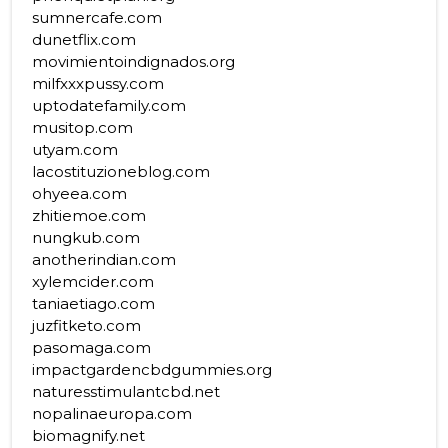
sumnercafe.com
dunetflix.com
movimientoindignados.org
milfxxxpussy.com
uptodatefamily.com
musitop.com
utyam.com
lacostituzioneblog.com
ohyeea.com
zhitiemoe.com
nungkub.com
anotherindian.com
xylemcider.com
taniaetiago.com
juzfitketo.com
pasomaga.com
impactgardencbdgummies.org
naturesstimulantcbd.net
nopalinaeuropa.com
biomagnify.net