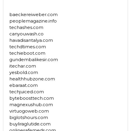
baeckereiweber.com
peoplemagazine.info
techashes.com
canyouwash.co
havadisantalya.com
techdtimes.com
techieboot.com
gundembalikesir.com
itechar.com
yesbold.com
healthhubzone.com
ebaraat.com
techjuiced.com
byteboosttech.com
magnexushub.com
virtuogoweb.com
biglotshours.com
buyliraglutide.com
onlinesafemeds.com