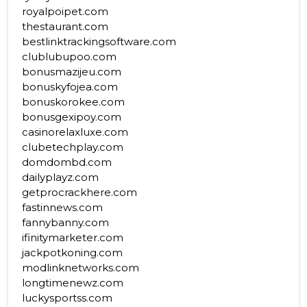
royalpoipet.com
thestaurant.com
bestlinktrackingsoftware.com
clublubupoo.com
bonusmazijeu.com
bonuskyfojea.com
bonuskorokee.com
bonusgexipoy.com
casinorelaxluxe.com
clubetechplay.com
domdombd.com
dailyplayz.com
getprocrackhere.com
fastinnews.com
fannybanny.com
ifinitymarketer.com
jackpotkoning.com
modlinknetworks.com
longtimenewz.com
luckysportss.com