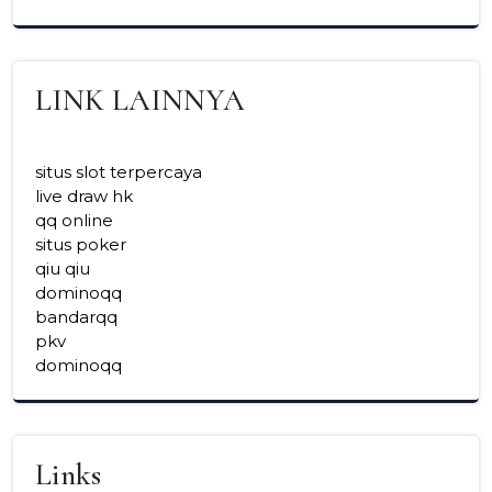
LINK LAINNYA
situs slot terpercaya
live draw hk
qq online
situs poker
qiu qiu
dominoqq
bandarqq
pkv
dominoqq
Links