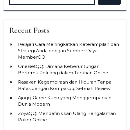
Recent Posts
Pelajari Cara Meningkatkan Keterampilan dan
Strategi Anda dengan Sumber Daya
MemberQQ
OneBetQQ: Dimana Keberuntungan
Bertemu Peluang dalam Taruhan Online
Rasakan Kegembiraan dan Hiburan Tanpa
Batas dengan Kompasqq: Sebuah Review
Ajoqq: Game Kuno yang Menggemparkan
Dunia Modern
ZoyaQQ: Mendefinisikan Ulang Pengalaman
Poker Online