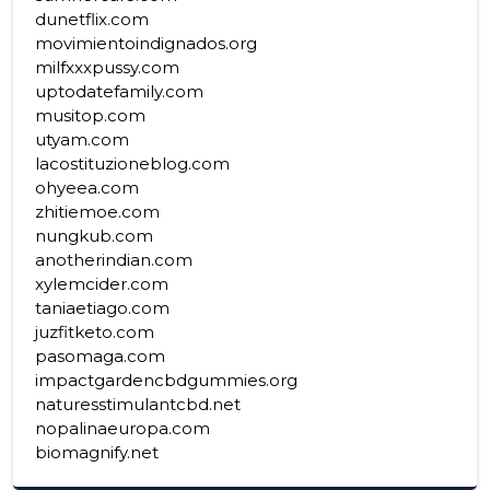
dunetflix.com
movimientoindignados.org
milfxxxpussy.com
uptodatefamily.com
musitop.com
utyam.com
lacostituzioneblog.com
ohyeea.com
zhitiemoe.com
nungkub.com
anotherindian.com
xylemcider.com
taniaetiago.com
juzfitketo.com
pasomaga.com
impactgardencbdgummies.org
naturesstimulantcbd.net
nopalinaeuropa.com
biomagnify.net