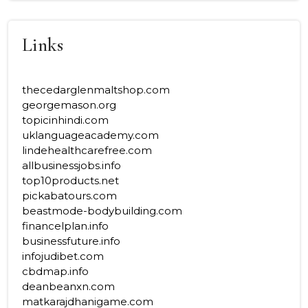
Links
thecedarglenmaltshop.com
georgemason.org
topicinhindi.com
uklanguageacademy.com
lindehealthcarefree.com
allbusinessjobs.info
top10products.net
pickabatours.com
beastmode-bodybuilding.com
financelplan.info
businessfuture.info
infojudibet.com
cbdmap.info
deanbeanxn.com
matkarajdhanigame.com