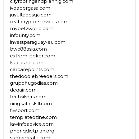
cityroofingandplannig.com
ivdabergasa.com
juyultadesga.com
real-crypto-services.com
mypetzworld.com
infounty.com
investparaguay-eu.com
bwc88asia.com
extrem-poker.com
ks-casino.com
carcarepoints.com
thedoodlebreeders.com
grupohugodias.com
deqair.com
techsilvers.com
ningkatinskill.com
fivsport.com
templatedzine.com
lawinfoadvice.com
phenqdietplan.org
sumnercafe.com