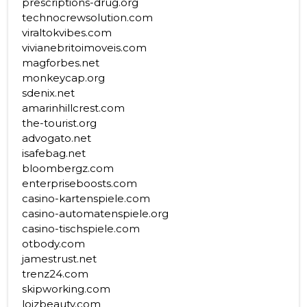
prescriptions-drug.org
technocrewsolution.com
viraltokvibes.com
vivianebritoimoveis.com
magforbes.net
monkeycap.org
sdenix.net
amarinhillcrest.com
the-tourist.org
advogato.net
isafebag.net
bloombergz.com
enterpriseboosts.com
casino-kartenspiele.com
casino-automatenspiele.org
casino-tischspiele.com
otbody.com
jamestrust.net
trenz24.com
skipworking.com
loizbeauty.com