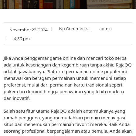
|
No Comments
|
admin
November 23, 2024
|
4:33 pm
Jika Anda penggemar game online dan mencari toko serba
ada untuk kesenangan dan kegembiraan tanpa akhir, RajaQQ
adalah jawabannya. Platform permainan online populer ini
menawarkan beragam permainan untuk memenuhi setiap
preferensi, mulai dari permainan kartu tradisional seperti
poker dan domino hingga penawaran yang lebih modern
dan inovatif.
Salah satu fitur utama RajaQQ adalah antarmukanya yang
ramah pengguna, yang memudahkan pemain menavigasi
situs dan menemukan permainan favorit mereka. Baik Anda
seorang profesional berpengalaman atau pemula, Anda akan