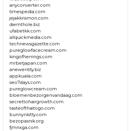
anyconverter.com
timespedia.com
jejakkrismon.com
diemthole.biz
ufabetkk.com
allquickmedia.com
technewsgazette.com
pureglowfacecream.com
kingofherrings.com
mrbetjapan.com
anewentity.biz
appkuala.com
seo7days.com
pureglowcream.com
bloemenbezorgenvandaag.com
secrettohairgrowth.com
tasteofthaitogo.com
bunnynkitty.com
bezopasnik.org
fjmnxga.com