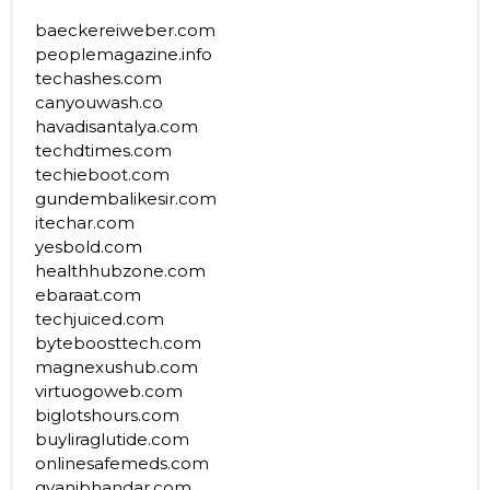
baeckereiweber.com
peoplemagazine.info
techashes.com
canyouwash.co
havadisantalya.com
techdtimes.com
techieboot.com
gundembalikesir.com
itechar.com
yesbold.com
healthhubzone.com
ebaraat.com
techjuiced.com
byteboosttech.com
magnexushub.com
virtuogoweb.com
biglotshours.com
buyliraglutide.com
onlinesafemeds.com
gyanibhandar.com