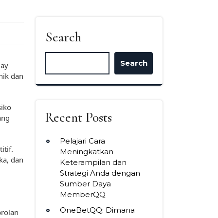
Search
Search
lay
nik dan
siko
Recent Posts
ang
Pelajari Cara
tif.
Meningkatkan
ka, dan
Keterampilan dan
Strategi Anda dengan
Sumber Daya
MemberQQ
OneBetQQ: Dimana
brolan