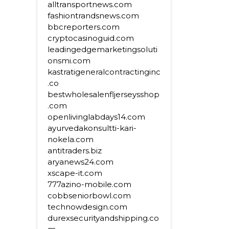
alltransportnews.com
fashiontrandsnews.com
bbcreporters.com
cryptocasinoguid.com
leadingedgemarketingsoluti
onsmi.com
kastratigeneralcontractinginc
.co
bestwholesalenfljerseysshop
.com
openlivinglabdays14.com
ayurvedakonsultti-kari-
nokela.com
antitraders.biz
aryanews24.com
xscape-it.com
777azino-mobile.com
cobbseniorbowl.com
technowdesign.com
durexsecurityandshipping.co