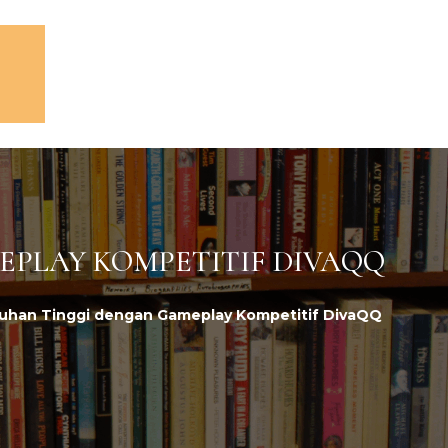
EPLAY KOMPETITIF DIVAQQ
ruhan Tinggi dengan Gameplay Kompetitif DivaQQ