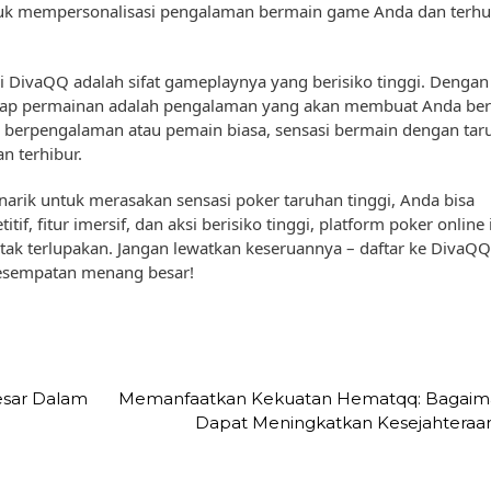
 untuk mempersonalisasi pengalaman bermain game Anda dan terh
DivaQQ adalah sifat gameplaynya yang berisiko tinggi. Dengan
etiap permainan adalah pengalaman yang akan membuat Anda be
l berpengalaman atau pemain biasa, sensasi bermain dengan tar
n terhibur.
narik untuk merasakan sensasi poker taruhan tinggi, Anda bisa
 fitur imersif, dan aksi berisiko tinggi, platform poker online 
k terlupakan. Jangan lewatkan keseruannya – daftar ke DivaQQ
kesempatan menang besar!
esar Dalam
Memanfaatkan Kekuatan Hematqq: Bagaima
Dapat Meningkatkan Kesejahteraa