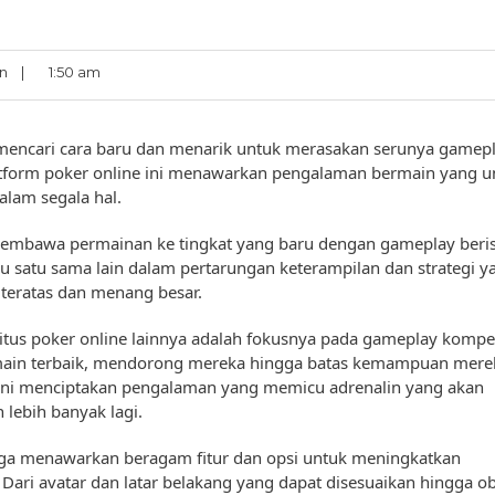
n
|
1:50 am
 mencari cara baru dan menarik untuk merasakan serunya gamep
atform poker online ini menawarkan pengalaman bermain yang u
am segala hal.
 membawa permainan ke tingkat yang baru dengan gameplay beri
du satu sama lain dalam pertarungan keterampilan dan strategi y
 teratas dan menang besar.
tus poker online lainnya adalah fokusnya pada gameplay kompeti
emain terbaik, mendorong mereka hingga batas kemampuan mere
 ini menciptakan pengalaman yang memicu adrenalin yang akan
ebih banyak lagi.
uga menawarkan beragam fitur dan opsi untuk meningkatkan
ari avatar dan latar belakang yang dapat disesuaikan hingga o