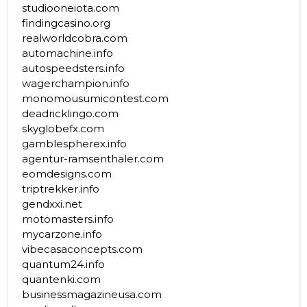
studiooneiota.com
findingcasino.org
realworldcobra.com
automachine.info
autospeedsters.info
wagerchampion.info
monomousumicontest.com
deadricklingo.com
skyglobefx.com
gamblespherex.info
agentur-ramsenthaler.com
eomdesigns.com
triptrekker.info
gendxxi.net
motomasters.info
mycarzone.info
vibecasaconcepts.com
quantum24.info
quantenki.com
businessmagazineusa.com