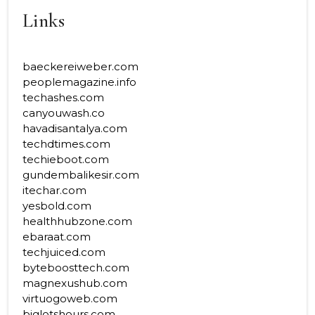
Links
baeckereiweber.com
peoplemagazine.info
techashes.com
canyouwash.co
havadisantalya.com
techdtimes.com
techieboot.com
gundembalikesir.com
itechar.com
yesbold.com
healthhubzone.com
ebaraat.com
techjuiced.com
byteboosttech.com
magnexushub.com
virtuogoweb.com
biglotshours.com