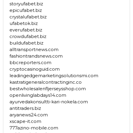
storyufabet.biz
epicufabet.biz
crystalufabet.biz
ufabetok.biz
everufabet.biz
crowdufabet.biz
buildufabet.biz
alltransportnews.com
fashiontrandsnews.com
bbcreporters.com
cryptocasinoguid.com
leadingedgemarketingsolutionsmi.com
kastratigeneralcontractinginc.co
bestwholesalenfljerseysshop.com
openlivinglabdays14.com
ayurvedakonsultti-kari-nokela.com
antitraders.biz
aryanews24.com
xscape-it.com
777azino-mobile.com