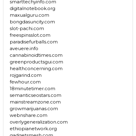
smarttechyinfo.com
digitalnotebook.org
maxualguru.com
bongdasuncity.com
slot-pachi.com
freespinsslot.com
paradisefurballs.com
aveuere.info
cannabinoidtimes.com
greenproductsgui.com
healthconcerning.com
rojgarind.com
fewhour.com
18minutetimer.com
semanticseostars.com
mainstreamzone.com
growmarijuanas.com
webnshare.com
overlygeneralization.com
ethiopianetwork.org
gadgetsmesh.com