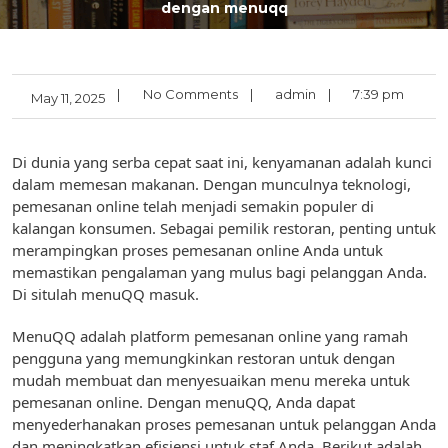
dengan menuqq
|
No Comments
|
admin
|
7:39 pm
May 11, 2025
Di dunia yang serba cepat saat ini, kenyamanan adalah kunci
dalam memesan makanan. Dengan munculnya teknologi,
pemesanan online telah menjadi semakin populer di
kalangan konsumen. Sebagai pemilik restoran, penting untuk
merampingkan proses pemesanan online Anda untuk
memastikan pengalaman yang mulus bagi pelanggan Anda.
Di situlah menuQQ masuk.
MenuQQ adalah platform pemesanan online yang ramah
pengguna yang memungkinkan restoran untuk dengan
mudah membuat dan menyesuaikan menu mereka untuk
pemesanan online. Dengan menuQQ, Anda dapat
menyederhanakan proses pemesanan untuk pelanggan Anda
dan meningkatkan efisiensi untuk staf Anda. Berikut adalah