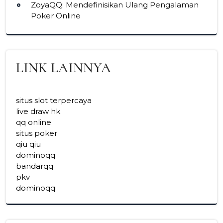
ZoyaQQ: Mendefinisikan Ulang Pengalaman
Poker Online
LINK LAINNYA
situs slot terpercaya
live draw hk
qq online
situs poker
qiu qiu
dominoqq
bandarqq
pkv
dominoqq