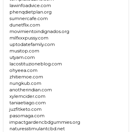
lawinfoadvice.com
phenqdietplan.org
sumnercafe.com
dunetflix.com
movimientoindignados.org
milfxxxpussy.com
uptodatefamily.com
musitop.com
utyam.com
lacostituzioneblog.com
ohyeea.com
zhitiemoe.com
nungkub.com
anotherindian.com
xylemcider.com
taniaetiago.com
juzfitketo.com
pasomaga.com
impactgardencbdgummies.org
naturesstimulantcbd.net