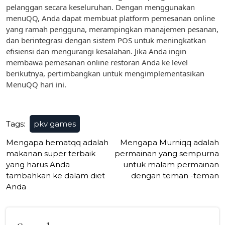
pelanggan secara keseluruhan. Dengan menggunakan
menuQQ, Anda dapat membuat platform pemesanan online
yang ramah pengguna, merampingkan manajemen pesanan,
dan berintegrasi dengan sistem POS untuk meningkatkan
efisiensi dan mengurangi kesalahan. Jika Anda ingin
membawa pemesanan online restoran Anda ke level
berikutnya, pertimbangkan untuk mengimplementasikan
MenuQQ hari ini.
Tags:
pkv games
Post
Mengapa hematqq adalah
Mengapa Murniqq adalah
makanan super terbaik
permainan yang sempurna
navigation
yang harus Anda
untuk malam permainan
tambahkan ke dalam diet
dengan teman -teman
Anda