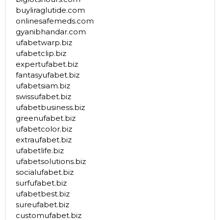
buyliraglutide.com
onlinesafemeds.com
gyanibhandar.com
ufabetwarp.biz
ufabetclip.biz
expertufabet.biz
fantasyufabet.biz
ufabetsiam.biz
swissufabet.biz
ufabetbusiness.biz
greenufabet.biz
ufabetcolor.biz
extraufabet.biz
ufabetlife.biz
ufabetsolutions.biz
socialufabet.biz
surfufabet.biz
ufabetbest.biz
sureufabet.biz
customufabet.biz