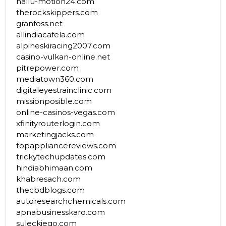
hallu-motion24.com
therockskippers.com
granfoss.net
allindiacafela.com
alpineskiracing2007.com
casino-vulkan-online.net
pitrepower.com
mediatown360.com
digitaleyestrainclinic.com
missionposible.com
online-casinos-vegas.com
xfinityrouterlogin.com
marketingjacks.com
topappliancereviews.com
trickytechupdates.com
hindiabhimaan.com
khabresach.com
thecbdblogs.com
autoresearchchemicals.com
apnabusinesskaro.com
suleckiego.com