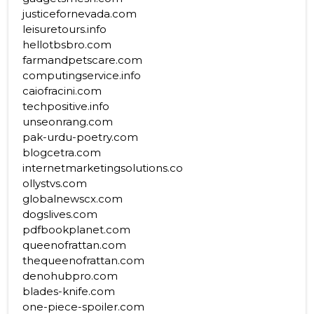
justicefornevada.com
leisuretours.info
hellotbsbro.com
farmandpetscare.com
computingservice.info
caiofracini.com
techpositive.info
unseonrang.com
pak-urdu-poetry.com
blogcetra.com
internetmarketingsolutions.co
ollystvs.com
globalnewscx.com
dogslives.com
pdfbookplanet.com
queenofrattan.com
thequeenofrattan.com
denohubpro.com
blades-knife.com
one-piece-spoiler.com