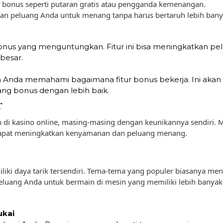
 bonus seperti putaran gratis atau pengganda kemenangan.
kan peluang Anda untuk menang tanpa harus bertaruh lebih bany
r bonus yang menguntungkan. Fitur ini bisa meningkatkan pe
besar.
 Anda memahami bagaimana fitur bonus bekerja. Ini akan
 bonus dengan lebih baik.
r
n di kasino online, masing-masing dengan keunikannya sendiri. 
a dapat meningkatkan kenyamanan dan peluang menang.
liki daya tarik tersendiri. Tema-tema yang populer biasanya men
eluang Anda untuk bermain di mesin yang memiliki lebih banyak
ukai