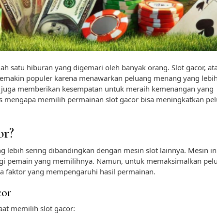
ah satu hiburan yang digemari oleh banyak orang. Slot gacor, ata
 semakin populer karena menawarkan peluang menang yang lebih
r juga memberikan kesempatan untuk meraih kemenangan yang
ahas mengapa memilih permainan slot gacor bisa meningkatkan pe
or?
 lebih sering dibandingkan dengan mesin slot lainnya. Mesin in
bagi pemain yang memilihnya. Namun, untuk memaksimalkan pel
 faktor yang mempengaruhi hasil permainan.
cor
at memilih slot gacor: