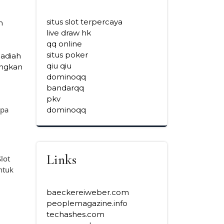
situs slot terpercaya
n
live draw hk
qq online
situs poker
hadiah
qiu qiu
angkan
dominoqq
bandarqq
pkv
apa
dominoqq
Links
lot
ntuk
baeckereiweber.com
peoplemagazine.info
techashes.com