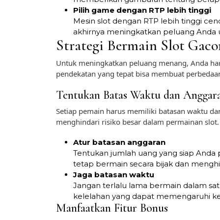
Pilih game dengan RTP lebih tinggi
Mesin slot dengan RTP lebih tinggi c
akhirnya meningkatkan peluang Anda
Strategi Bermain Slot Gaco
Untuk meningkatkan peluang menang, Anda ha
pendekatan yang tepat bisa membuat perbedaan
Tentukan Batas Waktu dan Anggar
Setiap pemain harus memiliki batasan waktu da
menghindari risiko besar dalam permainan slot.
Atur batasan anggaran
Tentukan jumlah uang yang siap Anda
tetap bermain secara bijak dan menghi
Jaga batasan waktu
Jangan terlalu lama bermain dalam sat
kelelahan yang dapat memengaruhi k
Manfaatkan Fitur Bonus