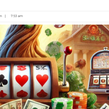
n
|
7:53 am