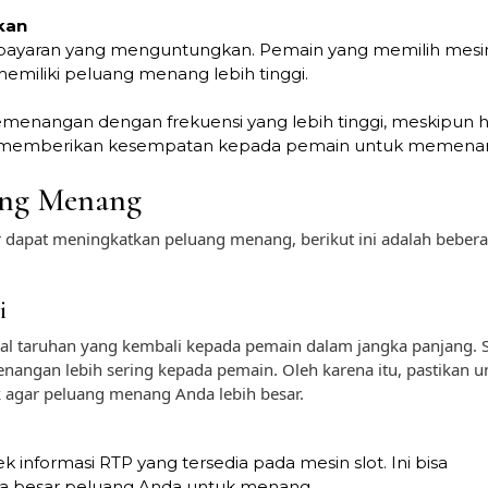
kan
embayaran yang menguntungkan. Pemain yang memilih mesi
miliki peluang menang lebih tinggi.
emenangan dengan frekuensi yang lebih tinggi, meskipun 
 Ini memberikan kesempatan kepada pemain untuk memen
ang Menang
dapat meningkatkan peluang menang, berikut ini adalah beber
i
otal taruhan yang kembali kepada pemain dalam jangka panjang. S
ngan lebih sering kepada pemain. Oleh karena itu, pastikan u
k agar peluang menang Anda lebih besar.
informasi RTP yang tersedia pada mesin slot. Ini bisa
 besar peluang Anda untuk menang.