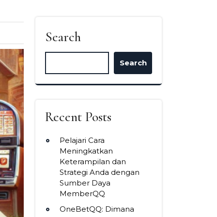
Search
Search
Recent Posts
Pelajari Cara
Meningkatkan
Keterampilan dan
Strategi Anda dengan
Sumber Daya
MemberQQ
OneBetQQ: Dimana