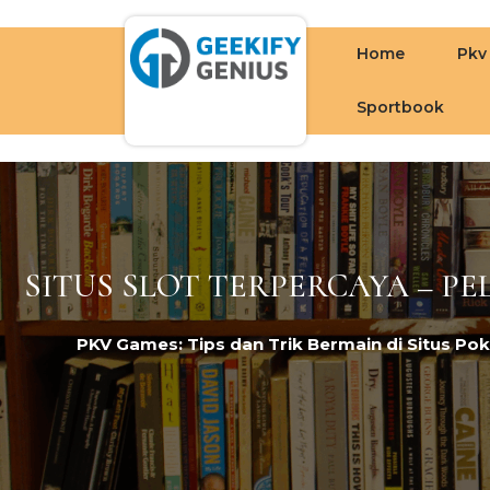
Skip
Home
Pkv
to
content
Sportbook
SITUS SLOT TERPERCAYA – 
PKV Games: Tips dan Trik Bermain di Situs Pok