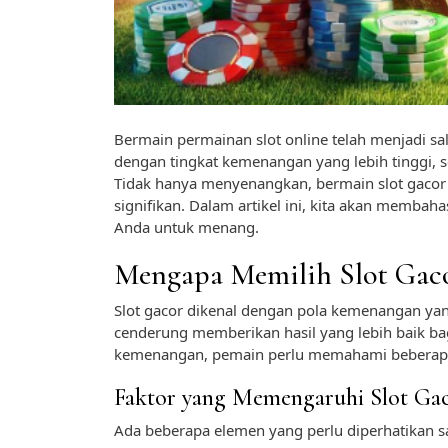
Bermain permainan slot online telah menjadi sal
dengan tingkat kemenangan yang lebih tinggi,
Tidak hanya menyenangkan, bermain slot gaco
signifikan. Dalam artikel ini, kita akan memb
Anda untuk menang.
Mengapa Memilih Slot Gac
Slot gacor dikenal dengan pola kemenangan yang
cenderung memberikan hasil yang lebih baik 
kemenangan, pemain perlu memahami beberapa
Faktor yang Memengaruhi Slot Ga
Ada beberapa elemen yang perlu diperhatikan sa