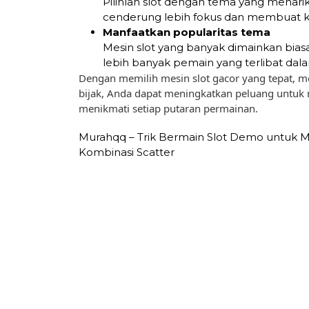
Pilihlah slot dengan tema yang menar
cenderung lebih fokus dan membuat ke
Manfaatkan popularitas tema
Mesin slot yang banyak dimainkan bias
lebih banyak pemain yang terlibat dal
Dengan memilih mesin slot gacor yang tepat, 
bijak, Anda dapat meningkatkan peluang untuk 
menikmati setiap putaran permainan.
Post
Murahqq – Trik Bermain Slot Demo untuk 
Kombinasi Scatter
navigation