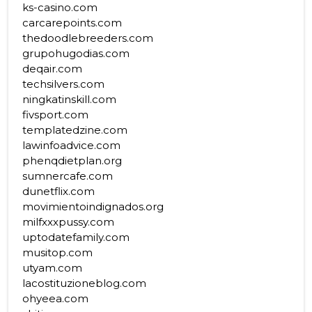
ks-casino.com
carcarepoints.com
thedoodlebreeders.com
grupohugodias.com
deqair.com
techsilvers.com
ningkatinskill.com
fivsport.com
templatedzine.com
lawinfoadvice.com
phenqdietplan.org
sumnercafe.com
dunetflix.com
movimientoindignados.org
milfxxxpussy.com
uptodatefamily.com
musitop.com
utyam.com
lacostituzioneblog.com
ohyeea.com