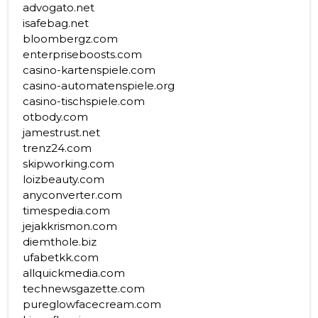
advogato.net
isafebag.net
bloombergz.com
enterpriseboosts.com
casino-kartenspiele.com
casino-automatenspiele.org
casino-tischspiele.com
otbody.com
jamestrust.net
trenz24.com
skipworking.com
loizbeauty.com
anyconverter.com
timespedia.com
jejakkrismon.com
diemthole.biz
ufabetkk.com
allquickmedia.com
technewsgazette.com
pureglowfacecream.com