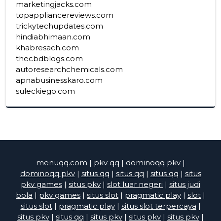
marketingjacks.com
topappliancereviews.com
trickytechupdates.com
hindiabhimaan.com
khabresach.com
thecbdblogs.com
autoresearchchemicals.com
apnabusinesskaro.com
suleckiego.com
menuqq.com
|
pkv qq
|
dominoqq pkv
|
dominoqq pkv
|
situs qq
|
situs qq
|
situs qq
|
situs
pkv games
|
situs pkv
|
slot luar negeri
|
situs judi
bola
|
pkv games
|
situs slot
|
pragmatic play
|
slot
|
situs slot
|
pragmatic play
|
situs slot terpercaya
|
situs pkv
|
situs qq
|
situs pkv
|
situs pkv
|
situs pkv
|