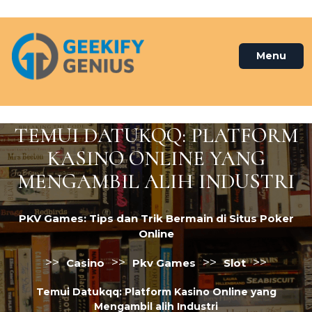
Skip
to
content
Menu
TEMUI DATUKQQ: PLATFORM
KASINO ONLINE YANG
MENGAMBIL ALIH INDUSTRI
PKV Games: Tips dan Trik Bermain di Situs Poker
Online
>>
>>
>>
>>
Casino
Pkv Games
Slot
Temui Datukqq: Platform Kasino Online yang
Mengambil alih Industri