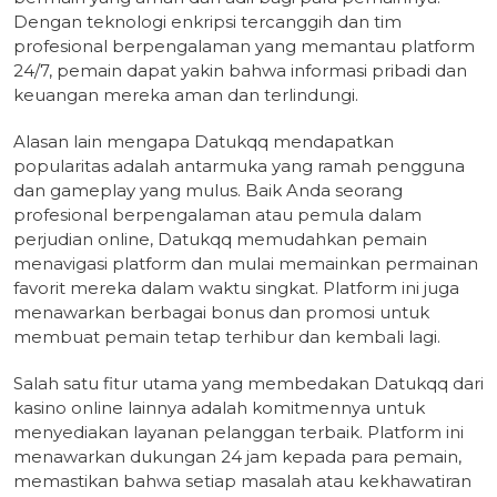
Dengan teknologi enkripsi tercanggih dan tim
profesional berpengalaman yang memantau platform
24/7, pemain dapat yakin bahwa informasi pribadi dan
keuangan mereka aman dan terlindungi.
Alasan lain mengapa Datukqq mendapatkan
popularitas adalah antarmuka yang ramah pengguna
dan gameplay yang mulus. Baik Anda seorang
profesional berpengalaman atau pemula dalam
perjudian online, Datukqq memudahkan pemain
menavigasi platform dan mulai memainkan permainan
favorit mereka dalam waktu singkat. Platform ini juga
menawarkan berbagai bonus dan promosi untuk
membuat pemain tetap terhibur dan kembali lagi.
Salah satu fitur utama yang membedakan Datukqq dari
kasino online lainnya adalah komitmennya untuk
menyediakan layanan pelanggan terbaik. Platform ini
menawarkan dukungan 24 jam kepada para pemain,
memastikan bahwa setiap masalah atau kekhawatiran