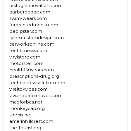
firstsigninnovations.com
garberdodge.com
swim-wears.com
forgrantedmedia.com
peolpstar.com
tylerscustomdesign.com
carworksonline.com
techtimesss.com
virylstore.com
motorstell.com
health150years.com
prescriptions-drug.org
technocrewsolution.com
viraltokvibes.com
vivianebritoimoveis.com
magforbes.net
monkeycap.org
sdenix.net
amarinhillcrest.com
the-tourist.org