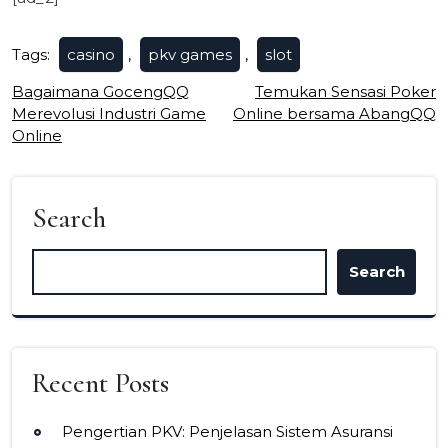
Tags:
casino
,
pkv games
,
slot
Post
Bagaimana GocengQQ
Temukan Sensasi Poker
Merevolusi Industri Game
Online bersama AbangQQ
navigation
Online
Search
Search
Recent Posts
Pengertian PKV: Penjelasan Sistem Asuransi