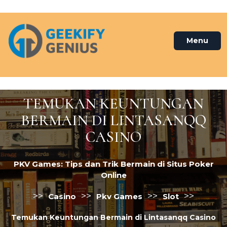
Skip
to
content
Menu
TEMUKAN KEUNTUNGAN
BERMAIN DI LINTASANQQ
CASINO
PKV Games: Tips dan Trik Bermain di Situs Poker
Online
>>
>>
>>
>>
Casino
Pkv Games
Slot
Temukan Keuntungan Bermain di Lintasanqq Casino