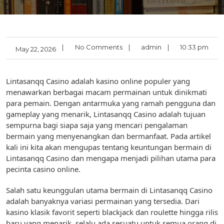
|
No Comments
|
admin
|
10:33 pm
May 22, 2026
Lintasanqq Casino adalah kasino online populer yang
menawarkan berbagai macam permainan untuk dinikmati
para pemain. Dengan antarmuka yang ramah pengguna dan
gameplay yang menarik, Lintasanqq Casino adalah tujuan
sempurna bagi siapa saja yang mencari pengalaman
bermain yang menyenangkan dan bermanfaat. Pada artikel
kali ini kita akan mengupas tentang keuntungan bermain di
Lintasanqq Casino dan mengapa menjadi pilihan utama para
pecinta casino online.
Salah satu keunggulan utama bermain di Lintasanqq Casino
adalah banyaknya variasi permainan yang tersedia. Dari
kasino klasik favorit seperti blackjack dan roulette hingga rilis
baru yang menarik, selalu ada sesuatu untuk semua orang di