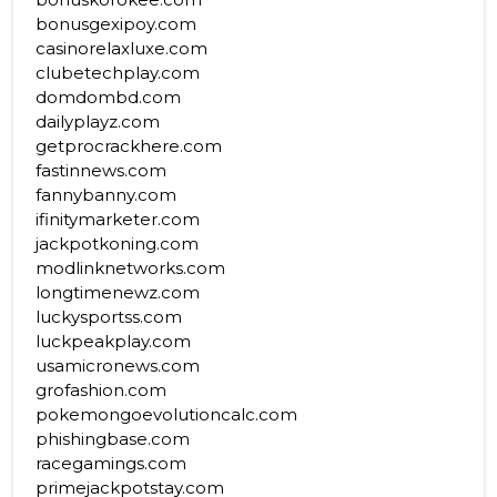
bonusgexipoy.com
casinorelaxluxe.com
clubetechplay.com
domdombd.com
dailyplayz.com
getprocrackhere.com
fastinnews.com
fannybanny.com
ifinitymarketer.com
jackpotkoning.com
modlinknetworks.com
longtimenewz.com
luckysportss.com
luckpeakplay.com
usamicronews.com
grofashion.com
pokemongoevolutioncalc.com
phishingbase.com
racegamings.com
primejackpotstay.com