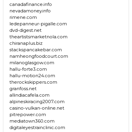
canadafinance.info
nevadamoney.info
rimene.com
ledepanneur-pigalle.com
dvd-digest.net
theartistsmarketnola.com
chiranaplus.biz
stackspancakebar.com
namheongfoodcourt.com
milanoglasgow.com
hallu-forte3.com
hallu-motion24.com
therockskippers.com
granfoss.net
allindiacafela.com
alpineskiracing2007.com
casino-vulkan-online.net
pitrepower.com
mediatown360.com
digitaleyestrainclinic.com