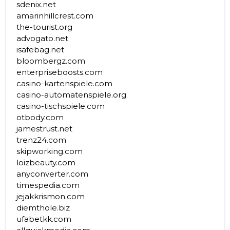
sdenix.net
amarinhillcrest.com
the-tourist.org
advogato.net
isafebag.net
bloombergz.com
enterpriseboosts.com
casino-kartenspiele.com
casino-automatenspiele.org
casino-tischspiele.com
otbody.com
jamestrust.net
trenz24.com
skipworking.com
loizbeauty.com
anyconverter.com
timespedia.com
jejakkrismon.com
diemthole.biz
ufabetkk.com