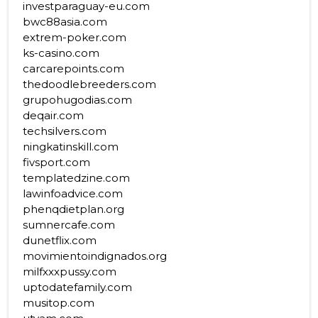
investparaguay-eu.com
bwc88asia.com
extrem-poker.com
ks-casino.com
carcarepoints.com
thedoodlebreeders.com
grupohugodias.com
deqair.com
techsilvers.com
ningkatinskill.com
fivsport.com
templatedzine.com
lawinfoadvice.com
phenqdietplan.org
sumnercafe.com
dunetflix.com
movimientoindignados.org
milfxxxpussy.com
uptodatefamily.com
musitop.com