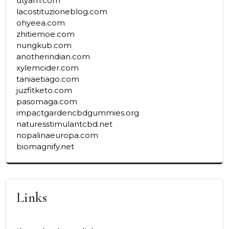
utyam.com
lacostituzioneblog.com
ohyeea.com
zhitiemoe.com
nungkub.com
anotherindian.com
xylemcider.com
taniaetiago.com
juzfitketo.com
pasomaga.com
impactgardencbdgummies.org
naturesstimulantcbd.net
nopalinaeuropa.com
biomagnify.net
Links