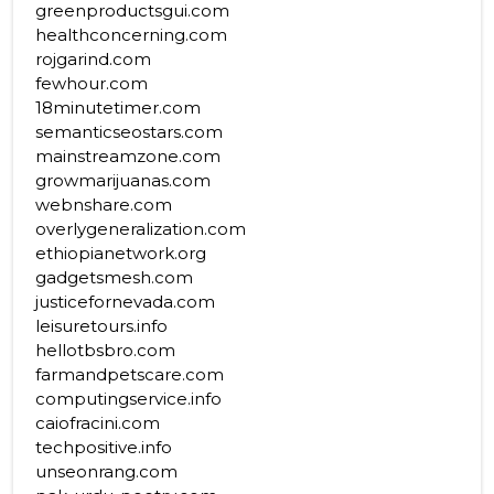
greenproductsgui.com
healthconcerning.com
rojgarind.com
fewhour.com
18minutetimer.com
semanticseostars.com
mainstreamzone.com
growmarijuanas.com
webnshare.com
overlygeneralization.com
ethiopianetwork.org
gadgetsmesh.com
justicefornevada.com
leisuretours.info
hellotbsbro.com
farmandpetscare.com
computingservice.info
caiofracini.com
techpositive.info
unseonrang.com