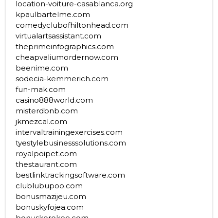
location-voiture-casablanca.org
kpaulbartelme.com
comedyclubofhiltonhead.com
virtualartsassistant.com
theprimeinfographics.com
cheapvaliumordernow.com
beenime.com
sodecia-kemmerich.com
fun-mak.com
casino888world.com
misterdbnb.com
jkmezcal.com
intervaltrainingexercises.com
tyestylebusinesssolutions.com
royalpoipet.com
thestaurant.com
bestlinktrackingsoftware.com
clublubupoo.com
bonusmazijeu.com
bonuskyfojea.com
bonuskorokee.com