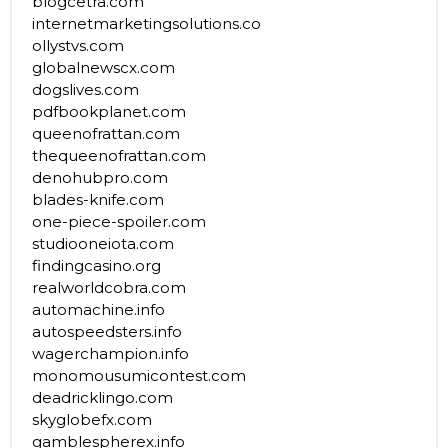
blogcetra.com
internetmarketingsolutions.co
ollystvs.com
globalnewscx.com
dogslives.com
pdfbookplanet.com
queenofrattan.com
thequeenofrattan.com
denohubpro.com
blades-knife.com
one-piece-spoiler.com
studiooneiota.com
findingcasino.org
realworldcobra.com
automachine.info
autospeedsters.info
wagerchampion.info
monomousumicontest.com
deadricklingo.com
skyglobefx.com
gamblespherex.info