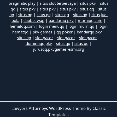
pragmatic play
|
situs slot terpercaya
|
situs pkv
|
situs
qq
|
situs pkv
|
situs pkv
|
situs pkv
|
situs qq
|
situs
qq
|
situs qq
|
situs qq
|
situs qq
|
situs qq
|
situs judi
bola
|
sbobet wap
|
bandarqq pkv
|
murniqq.com
|
hematqq.com
|
login menuqq
|
login murniqq
|
login
hematqq
|
pkv games
|
qq poker
|
bandarqq pkv
|
situs qq
|
slot gacor
|
slot gacor
|
slot gacor
|
dominoqq pkv
|
situs qq
|
situs qq
|
jurusqq.pkvgamesresmi.org
Lawyers Attorneys WordPress Theme
By Classic
Templates