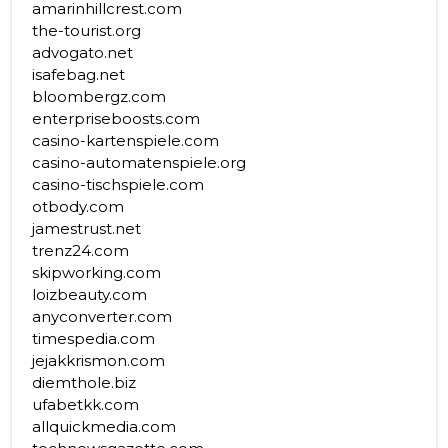
amarinhillcrest.com
the-tourist.org
advogato.net
isafebag.net
bloombergz.com
enterpriseboosts.com
casino-kartenspiele.com
casino-automatenspiele.org
casino-tischspiele.com
otbody.com
jamestrust.net
trenz24.com
skipworking.com
loizbeauty.com
anyconverter.com
timespedia.com
jejakkrismon.com
diemthole.biz
ufabetkk.com
allquickmedia.com