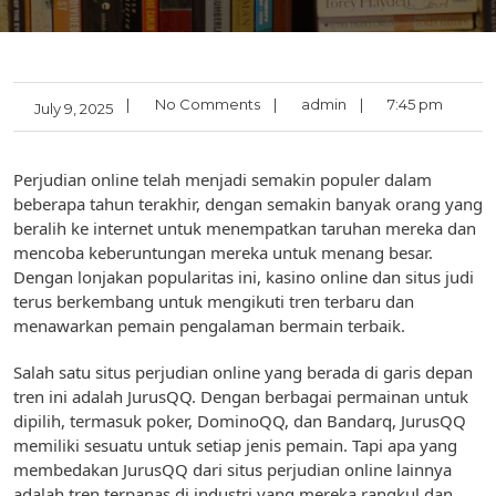
|
No Comments
|
admin
|
7:45 pm
July 9, 2025
Perjudian online telah menjadi semakin populer dalam
beberapa tahun terakhir, dengan semakin banyak orang yang
beralih ke internet untuk menempatkan taruhan mereka dan
mencoba keberuntungan mereka untuk menang besar.
Dengan lonjakan popularitas ini, kasino online dan situs judi
terus berkembang untuk mengikuti tren terbaru dan
menawarkan pemain pengalaman bermain terbaik.
Salah satu situs perjudian online yang berada di garis depan
tren ini adalah JurusQQ. Dengan berbagai permainan untuk
dipilih, termasuk poker, DominoQQ, dan Bandarq, JurusQQ
memiliki sesuatu untuk setiap jenis pemain. Tapi apa yang
membedakan JurusQQ dari situs perjudian online lainnya
adalah tren terpanas di industri yang mereka rangkul dan