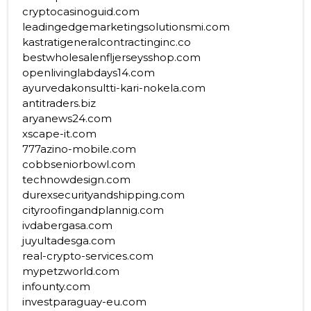
cryptocasinoguid.com
leadingedgemarketingsolutionsmi.com
kastratigeneralcontractinginc.co
bestwholesalenfljerseysshop.com
openlivinglabdays14.com
ayurvedakonsultti-kari-nokela.com
antitraders.biz
aryanews24.com
xscape-it.com
777azino-mobile.com
cobbseniorbowl.com
technowdesign.com
durexsecurityandshipping.com
cityroofingandplannig.com
ivdabergasa.com
juyultadesga.com
real-crypto-services.com
mypetzworld.com
infounty.com
investparaguay-eu.com