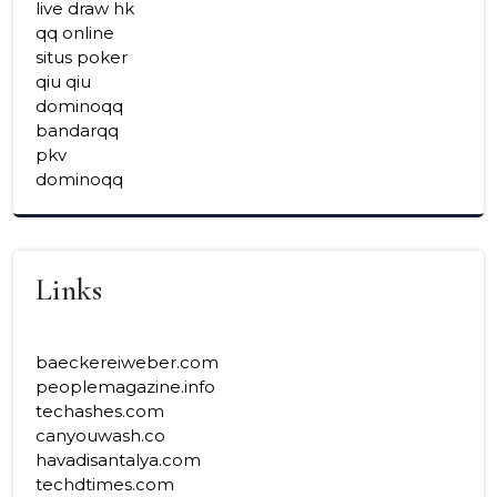
live draw hk
qq online
situs poker
qiu qiu
dominoqq
bandarqq
pkv
dominoqq
Links
baeckereiweber.com
peoplemagazine.info
techashes.com
canyouwash.co
havadisantalya.com
techdtimes.com