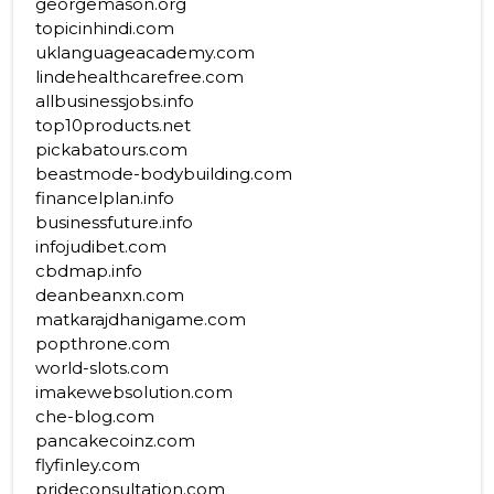
georgemason.org
topicinhindi.com
uklanguageacademy.com
lindehealthcarefree.com
allbusinessjobs.info
top10products.net
pickabatours.com
beastmode-bodybuilding.com
financelplan.info
businessfuture.info
infojudibet.com
cbdmap.info
deanbeanxn.com
matkarajdhanigame.com
popthrone.com
world-slots.com
imakewebsolution.com
che-blog.com
pancakecoinz.com
flyfinley.com
prideconsultation.com