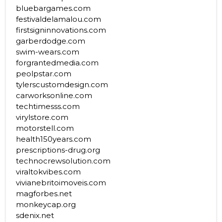
bluebargames.com
festivaldelamalou.com
firstsigninnovations.com
garberdodge.com
swim-wears.com
forgrantedmedia.com
peolpstar.com
tylerscustomdesign.com
carworksonline.com
techtimesss.com
virylstore.com
motorstell.com
health150years.com
prescriptions-drug.org
technocrewsolution.com
viraltokvibes.com
vivianebritoimoveis.com
magforbes.net
monkeycap.org
sdenix.net