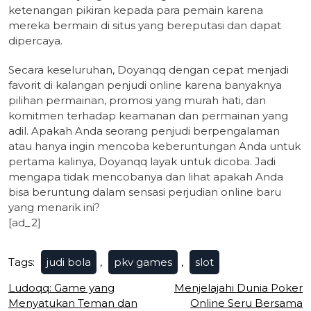
ketenangan pikiran kepada para pemain karena
mereka bermain di situs yang bereputasi dan dapat
dipercaya.
Secara keseluruhan, Doyanqq dengan cepat menjadi
favorit di kalangan penjudi online karena banyaknya
pilihan permainan, promosi yang murah hati, dan
komitmen terhadap keamanan dan permainan yang
adil. Apakah Anda seorang penjudi berpengalaman
atau hanya ingin mencoba keberuntungan Anda untuk
pertama kalinya, Doyanqq layak untuk dicoba. Jadi
mengapa tidak mencobanya dan lihat apakah Anda
bisa beruntung dalam sensasi perjudian online baru
yang menarik ini?
[ad_2]
Tags:
judi bola
,
pkv games
,
slot
Post
Ludoqq: Game yang
Menjelajahi Dunia Poker
Menyatukan Teman dan
Online Seru Bersama