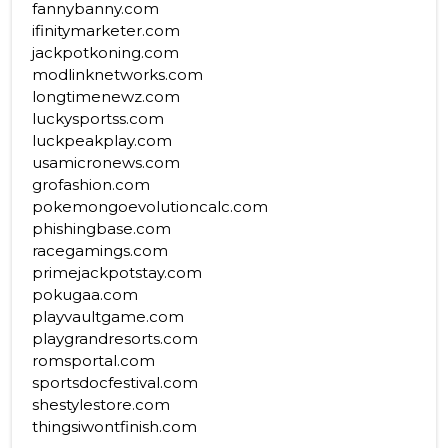
fannybanny.com
ifinitymarketer.com
jackpotkoning.com
modlinknetworks.com
longtimenewz.com
luckysportss.com
luckpeakplay.com
usamicronews.com
grofashion.com
pokemongoevolutioncalc.com
phishingbase.com
racegamings.com
primejackpotstay.com
pokugaa.com
playvaultgame.com
playgrandresorts.com
romsportal.com
sportsdocfestival.com
shestylestore.com
thingsiwontfinish.com