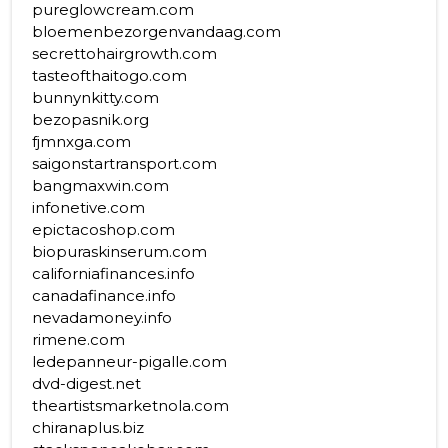
pureglowcream.com
bloemenbezorgenvandaag.com
secrettohairgrowth.com
tasteofthaitogo.com
bunnynkitty.com
bezopasnik.org
fjmnxga.com
saigonstartransport.com
bangmaxwin.com
infonetive.com
epictacoshop.com
biopuraskinserum.com
californiafinances.info
canadafinance.info
nevadamoney.info
rimene.com
ledepanneur-pigalle.com
dvd-digest.net
theartistsmarketnola.com
chiranaplus.biz