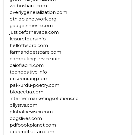
webnshare.com
overlygeneralization.com
ethiopianetwork.org
gadgetsmesh.com
justicefornevada.com
leisuretours.info
hellotbsbro.com
farmandpetscare.com
computingservice.info
caiofracini.com
techpositive.info
unseonrang.com
pak-urdu-poetry.com
blogcetra.com
internetmarketingsolutions.co
ollystvs.com
globalnewscx.com
dogslives.com
pdfbookplanet.com
queenofrattan.com