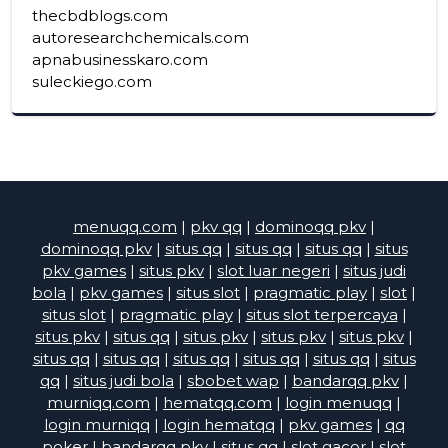
thecbdblogs.com
autoresearchchemicals.com
apnabusinesskaro.com
suleckiego.com
menuqq.com
|
pkv qq
|
dominoqq pkv
|
dominoqq pkv
|
situs qq
|
situs qq
|
situs qq
|
situs
pkv games
|
situs pkv
|
slot luar negeri
|
situs judi
bola
|
pkv games
|
situs slot
|
pragmatic play
|
slot
|
situs slot
|
pragmatic play
|
situs slot terpercaya
|
situs pkv
|
situs qq
|
situs pkv
|
situs pkv
|
situs pkv
|
situs qq
|
situs qq
|
situs qq
|
situs qq
|
situs qq
|
situs
qq
|
situs judi bola
|
sbobet wap
|
bandarqq pkv
|
murniqq.com
|
hematqq.com
|
login menuqq
|
login murniqq
|
login hematqq
|
pkv games
|
qq
poker
|
bandarqq pkv
|
situs qq
|
slot gacor
|
slot