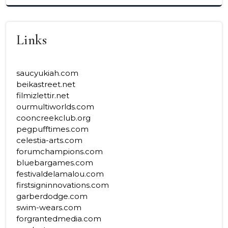
Links
saucyukiah.com
beikastreet.net
filmizlettir.net
ourmultiworlds.com
cooncreekclub.org
pegpufftimes.com
celestia-arts.com
forumchampions.com
bluebargames.com
festivaldelamalou.com
firstsigninnovations.com
garberdodge.com
swim-wears.com
forgrantedmedia.com