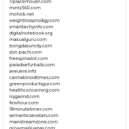
11placemoulin.com
mintz360.com
mohob.net
weightlossprodigy.com
smarttechyinfo.com
digitalnotebook.org
maxualguru.com
bongdasuncity.com
slot-pachi.com
freespinsslot.com
paradisefurballs.com
aveuere.info
cannabinoidtimes.com
greenproductsgui.com
healthconcerning.com
rojgarind.com
fewhour.com
18minutetimer.com
semanticseostars.com
mainstreamzone.com
growmarijuanas.com