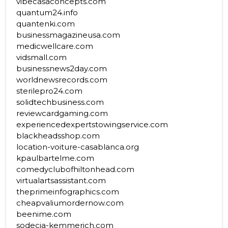
vibecasaconcepts.com
quantum24.info
quantenki.com
businessmagazineusa.com
medicwellcare.com
vidsmall.com
businessnews2day.com
worldnewsrecords.com
sterilepro24.com
solidtechbusiness.com
reviewcardgaming.com
experiencedexpertstowingservice.com
blackheadsshop.com
location-voiture-casablanca.org
kpaulbartelme.com
comedyclubofhiltonhead.com
virtualartsassistant.com
theprimeinfographics.com
cheapvaliumordernow.com
beenime.com
sodecia-kemmerich.com