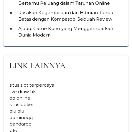
Bertemu Peluang dalam Taruhan Online
Rasakan Kegembiraan dan Hiburan Tanpa
Batas dengan Kompasqq: Sebuah Review
Ajoqq: Game Kuno yang Menggemparkan
Dunia Modern
LINK LAINNYA
situs slot terpercaya
live draw hk
qq online
situs poker
qiu qiu
dominoqq
bandarqq
pkv