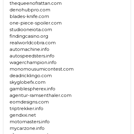
thequeenofrattan.com
denohubpro.com
blades-knife.com
one-piece-spoiler.com
studiooneiota.com
findingcasino.org
realworldcobra.com
automachine.info
autospeedsters.info
wagerchampion.info
monomousumicontest.com
deadricklingo.com
skyglobefx.com
gamblespherex.info
agentur-ramsenthaler.com
eomdesigns.com
triptrekker.info
gendxxi.net
motomasters.info
mycarzone.info