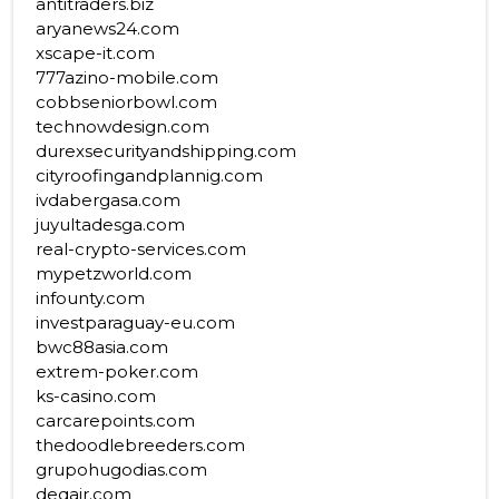
antitraders.biz
aryanews24.com
xscape-it.com
777azino-mobile.com
cobbseniorbowl.com
technowdesign.com
durexsecurityandshipping.com
cityroofingandplannig.com
ivdabergasa.com
juyultadesga.com
real-crypto-services.com
mypetzworld.com
infounty.com
investparaguay-eu.com
bwc88asia.com
extrem-poker.com
ks-casino.com
carcarepoints.com
thedoodlebreeders.com
grupohugodias.com
deqair.com