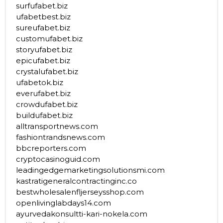
surfufabet.biz
ufabetbest.biz
sureufabet.biz
customufabet.biz
storyufabet.biz
epicufabet.biz
crystalufabet.biz
ufabetok.biz
everufabet.biz
crowdufabet.biz
buildufabet.biz
alltransportnews.com
fashiontrandsnews.com
bbcreporters.com
cryptocasinoguid.com
leadingedgemarketingsolutionsmi.com
kastratigeneralcontractinginc.co
bestwholesalenfljerseysshop.com
openlivinglabdays14.com
ayurvedakonsultti-kari-nokela.com