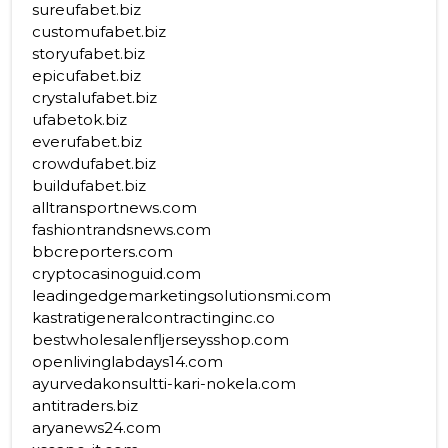
sureufabet.biz
customufabet.biz
storyufabet.biz
epicufabet.biz
crystalufabet.biz
ufabetok.biz
everufabet.biz
crowdufabet.biz
buildufabet.biz
alltransportnews.com
fashiontrandsnews.com
bbcreporters.com
cryptocasinoguid.com
leadingedgemarketingsolutionsmi.com
kastratigeneralcontractinginc.co
bestwholesalenfljerseysshop.com
openlivinglabdays14.com
ayurvedakonsultti-kari-nokela.com
antitraders.biz
aryanews24.com