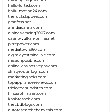
hallu-forte3.com
hallu-motion24.com
therockskippers.com
granfoss.net
allindiacafela.com
alpineskiracing2007.com
casino-vulkan-online.net
pitrepower.com
mediatown360.com
digitaleyestrainclinic.com
missionposible.com
online-casinos-vegas.com
xfinityrouterlogin.com
marketingjacks.com
topappliancereviews.com
trickytechupdates.com
hindiabhimaan.com
khabresach.com
thecbdblogs.com
autoresearchchemicals.com