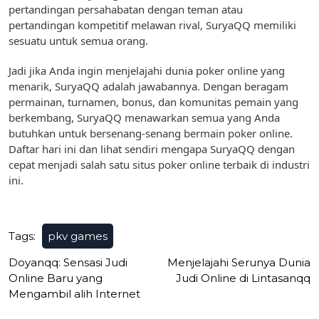
pertandingan persahabatan dengan teman atau
pertandingan kompetitif melawan rival, SuryaQQ memiliki
sesuatu untuk semua orang.
Jadi jika Anda ingin menjelajahi dunia poker online yang
menarik, SuryaQQ adalah jawabannya. Dengan beragam
permainan, turnamen, bonus, dan komunitas pemain yang
berkembang, SuryaQQ menawarkan semua yang Anda
butuhkan untuk bersenang-senang bermain poker online.
Daftar hari ini dan lihat sendiri mengapa SuryaQQ dengan
cepat menjadi salah satu situs poker online terbaik di industri
ini.
Tags:
pkv games
Post
Doyanqq: Sensasi Judi
Menjelajahi Serunya Dunia
Online Baru yang
Judi Online di Lintasanqq
navigation
Mengambil alih Internet