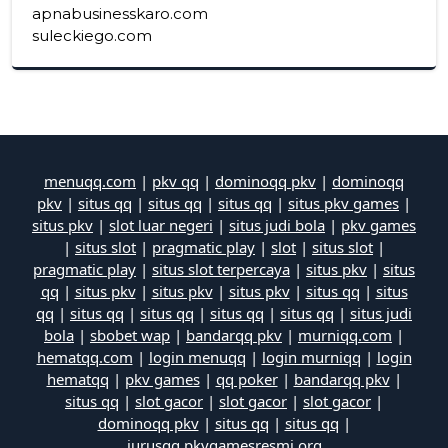
apnabusinesskaro.com
suleckiego.com
menuqq.com
|
pkv qq
|
dominoqq pkv
|
dominoqq
pkv
|
situs qq
|
situs qq
|
situs qq
|
situs pkv games
|
situs pkv
|
slot luar negeri
|
situs judi bola
|
pkv games
|
situs slot
|
pragmatic play
|
slot
|
situs slot
|
pragmatic play
|
situs slot terpercaya
|
situs pkv
|
situs
qq
|
situs pkv
|
situs pkv
|
situs pkv
|
situs qq
|
situs
qq
|
situs qq
|
situs qq
|
situs qq
|
situs qq
|
situs judi
bola
|
sbobet wap
|
bandarqq pkv
|
murniqq.com
|
hematqq.com
|
login menuqq
|
login murniqq
|
login
hematqq
|
pkv games
|
qq poker
|
bandarqq pkv
|
situs qq
|
slot gacor
|
slot gacor
|
slot gacor
|
dominoqq pkv
|
situs qq
|
situs qq
|
jurusqq.pkvgamesresmi.org