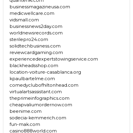
quantenki.com
businessmagazineusa.com
medicwellcare.com
vidsmall.com
businessnews2day.com
worldnewsrecords.com
sterilepro24.com
solidtechbusiness.com
reviewcardgaming.com
experiencedexpertstowingservice.com
blackheadsshop.com
location-voiture-casablanca.org
kpaulbartelme.com
comedyclubofhiltonhead.com
virtualartsassistant.com
theprimeinfographics.com
cheapvaliumordernow.com
beenime.com
sodecia-kemmerich.com
fun-mak.com
casino888world.com