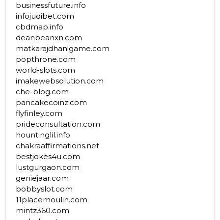
businessfuture.info
infojudibet.com
cbdmap.info
deanbeanxn.com
matkarajdhanigame.com
popthrone.com
world-slots.com
imakewebsolution.com
che-blog.com
pancakecoinz.com
flyfinley.com
prideconsultation.com
hountinglil.info
chakraaffirmations.net
bestjokes4u.com
lustgurgaon.com
geniejaar.com
bobbyslot.com
11placemoulin.com
mintz360.com