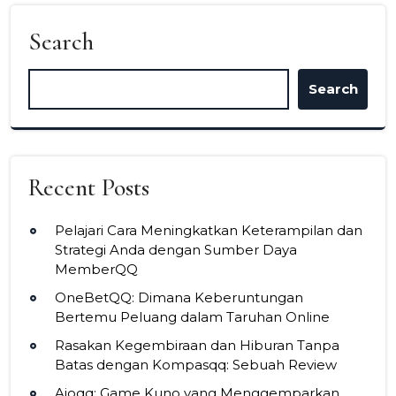
Search
Search
Recent Posts
Pelajari Cara Meningkatkan Keterampilan dan
Strategi Anda dengan Sumber Daya
MemberQQ
OneBetQQ: Dimana Keberuntungan
Bertemu Peluang dalam Taruhan Online
Rasakan Kegembiraan dan Hiburan Tanpa
Batas dengan Kompasqq: Sebuah Review
Ajoqq: Game Kuno yang Menggemparkan