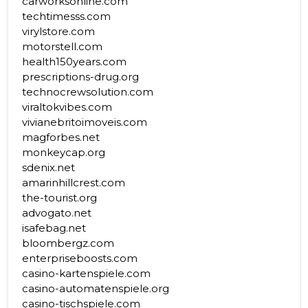
carworksonline.com
techtimesss.com
virylstore.com
motorstell.com
health150years.com
prescriptions-drug.org
technocrewsolution.com
viraltokvibes.com
vivianebritoimoveis.com
magforbes.net
monkeycap.org
sdenix.net
amarinhillcrest.com
the-tourist.org
advogato.net
isafebag.net
bloombergz.com
enterpriseboosts.com
casino-kartenspiele.com
casino-automatenspiele.org
casino-tischspiele.com